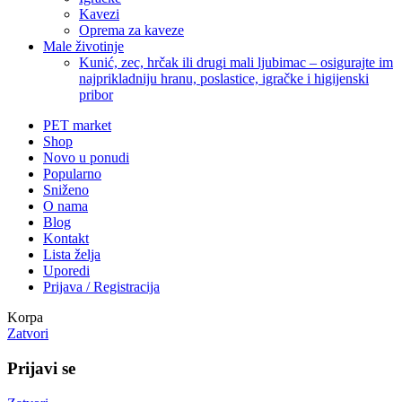
Kavezi
Oprema za kaveze
Male životinje
Kunić, zec, hrčak ili drugi mali ljubimac – osigurajte im
najprikladniju hranu, poslastice, igračke i higijenski
pribor
PET market
Shop
Novo u ponudi
Popularno
Sniženo
O nama
Blog
Kontakt
Lista želja
Uporedi
Prijava / Registracija
Korpa
Zatvori
Prijavi se