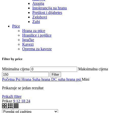
Atopija
Intolerancija na hranu
Pretilost i dijabetes
Zglobovi
Zubi
Ptice
Hrana za ptice
Hranilice i pojilice
Igračke
Kavezi
Oprema za kaveze
Filter by price
Minimalna cijena
Maksimalna cijena
Filter
Početna
Psi
Hrana
Suha hrana
DC suha hrana psi
Mini
Prikazuje se jedan rezultat
Prikaži filter
Prikaz
9
12
18
24