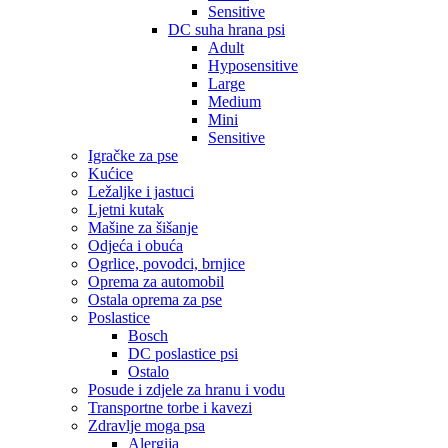
Sensitive
DC suha hrana psi
Adult
Hyposensitive
Large
Medium
Mini
Sensitive
Igračke za pse
Kućice
Ležaljke i jastuci
Ljetni kutak
Mašine za šišanje
Odjeća i obuća
Ogrlice, povodci, brnjice
Oprema za automobil
Ostala oprema za pse
Poslastice
Bosch
DC poslastice psi
Ostalo
Posude i zdjele za hranu i vodu
Transportne torbe i kavezi
Zdravlje moga psa
Alergija