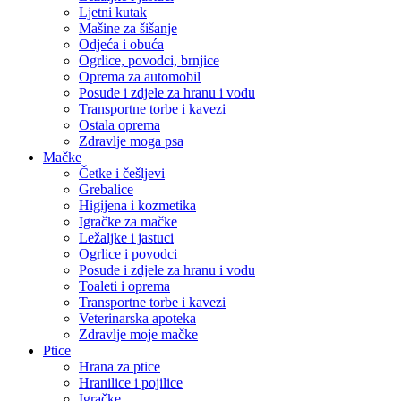
Ljetni kutak
Mašine za šišanje
Odjeća i obuća
Ogrlice, povodci, brnjice
Oprema za automobil
Posude i zdjele za hranu i vodu
Transportne torbe i kavezi
Ostala oprema
Zdravlje moga psa
Mačke
Četke i češljevi
Grebalice
Higijena i kozmetika
Igračke za mačke
Ležaljke i jastuci
Ogrlice i povodci
Posude i zdjele za hranu i vodu
Toaleti i oprema
Transportne torbe i kavezi
Veterinarska apoteka
Zdravlje moje mačke
Ptice
Hrana za ptice
Hranilice i pojilice
Igračke