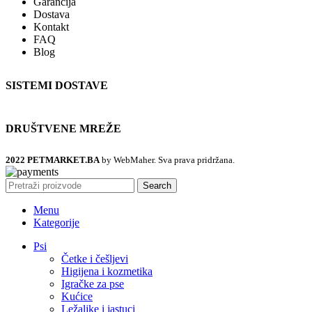
Garancija
Dostava
Kontakt
FAQ
Blog
SISTEMI DOSTAVE
DRUŠTVENE MREŽE
2022 PETMARKET.BA
by WebMaher. Sva prava pridržana.
Search
Menu
Kategorije
Psi
Četke i češljevi
Higijena i kozmetika
Igračke za pse
Kućice
Ležaljke i jastuci