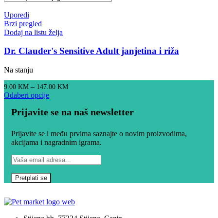
Uporedi
Brzi pregled
Dodaj na listu želja
Dr. Clauder's Sensitive Adult janjetina i riža
Na stanju
–
9.00
KM
147.00
KM
Odaberi opcije
Prijavite se na naš newsletter
Prijavite se i među prvima saznajte o novim proizvodima,
akcijama i nagradnim igrama.