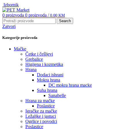
Izbornik
0
proizvoda
0
proizvoda
/
0.00
KM
Search
Zatvori
Kategorije proizvoda
Mačke
Četke i češljevi
Grebalice
Higijena i kozmetika
Hrana
Dodaci ishrani
Mokra hrana
DC mokra hrana macke
Suha hrana
Sanabelle
Hrana za mačke
Poslastice
Igračke za mačke
Ležaljke i jastuci
Ogrlice i povodci
Poslastice