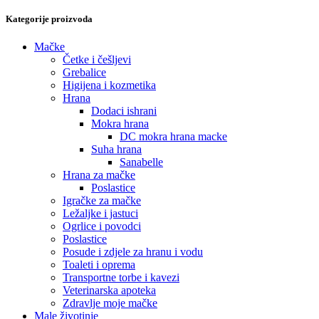
Kategorije proizvoda
Mačke
Četke i češljevi
Grebalice
Higijena i kozmetika
Hrana
Dodaci ishrani
Mokra hrana
DC mokra hrana macke
Suha hrana
Sanabelle
Hrana za mačke
Poslastice
Igračke za mačke
Ležaljke i jastuci
Ogrlice i povodci
Poslastice
Posude i zdjele za hranu i vodu
Toaleti i oprema
Transportne torbe i kavezi
Veterinarska apoteka
Zdravlje moje mačke
Male životinje