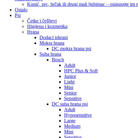
Kunić, zec, hrčak ili drugi mali ljubimac – osigurajte im n
Ostalo
Psi
Četke i češljevi
Higijena i kozmetika
Hrana
Dodaci ishrani
Mokra hrana
DC mokra hrana psi
Suha hrana
Bosch
Adult
HPC Plus & Soft
Junior
Light
Mini
Senior
Sensitive
DC suha hrana psi
Adult
Hyposensitive
Large
Medium
Mini
Sensitive