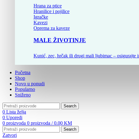
Hrana za ptice
Hranilice i pojilice
Igračke
Kavezi
Oprema za kaveze
MALE ŽIVOTINJE
Kunić, zec, hrčak ili drugi mali ljubimac – osigurajte i
Početna
Shop
Novo u ponudi
Popularno
Sniženo
Search
0
Lista želja
0
Uporedi
0
proizvoda
0
proizvoda
/
0.00
KM
Search
Zatvori