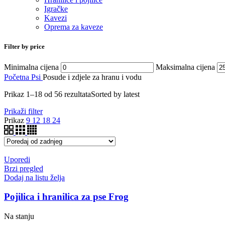
Igračke
Kavezi
Oprema za kaveze
Filter by price
Minimalna cijena
Maksimalna cijena
Početna
Psi
Posude i zdjele za hranu i vodu
Prikaz 1–18 od 56 rezultata
Sorted by latest
Prikaži filter
Prikaz
9
12
18
24
Uporedi
Brzi pregled
Dodaj na listu želja
Pojilica i hranilica za pse Frog
Na stanju