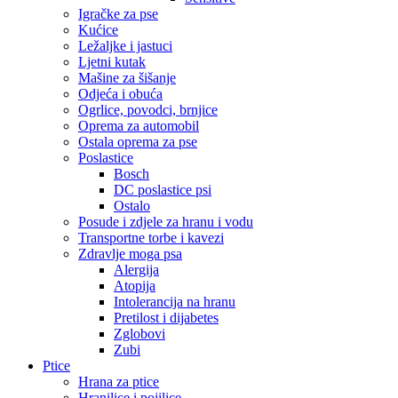
Igračke za pse
Kućice
Ležaljke i jastuci
Ljetni kutak
Mašine za šišanje
Odjeća i obuća
Ogrlice, povodci, brnjice
Oprema za automobil
Ostala oprema za pse
Poslastice
Bosch
DC poslastice psi
Ostalo
Posude i zdjele za hranu i vodu
Transportne torbe i kavezi
Zdravlje moga psa
Alergija
Atopija
Intolerancija na hranu
Pretilost i dijabetes
Zglobovi
Zubi
Ptice
Hrana za ptice
Hranilice i pojilice