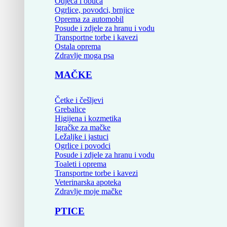
Odjeća i obuća
Ogrlice, povodci, brnjice
Oprema za automobil
Posude i zdjele za hranu i vodu
Transportne torbe i kavezi
Ostala oprema
Zdravlje moga psa
MAČKE
Četke i češljevi
Grebalice
Higijena i kozmetika
Igračke za mačke
Ležaljke i jastuci
Ogrlice i povodci
Posude i zdjele za hranu i vodu
Toaleti i oprema
Transportne torbe i kavezi
Veterinarska apoteka
Zdravlje moje mačke
PTICE