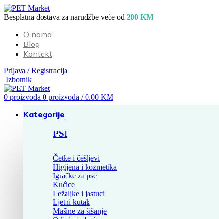
Besplatna dostava za narudžbe veće od
200 KM
O nama
Blog
Kontakt
Prijava / Registracija
Izbornik
0
proizvoda
0
proizvoda
/
0.00
KM
Kategorije
PSI
Četke i češljevi
Higijena i kozmetika
Igračke za pse
Kućice
Ležaljke i jastuci
Ljetni kutak
Mašine za šišanje