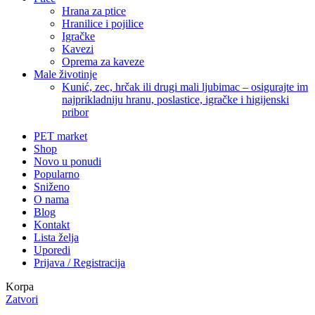
Hrana za ptice
Hranilice i pojilice
Igračke
Kavezi
Oprema za kaveze
Male životinje
Kunić, zec, hrčak ili drugi mali ljubimac – osigurajte im
najprikladniju hranu, poslastice, igračke i higijenski
pribor
PET market
Shop
Novo u ponudi
Popularno
Sniženo
O nama
Blog
Kontakt
Lista želja
Uporedi
Prijava / Registracija
Korpa
Zatvori