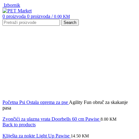
Izbornik
0
proizvoda
0
proizvoda
/
0.00
KM
Search
Click to enlarge
Početna
Psi
Ostala oprema za pse
Agility Fun obruč za skakanje
pasa
Zvončići za ulazna vrata Doorbells 60 cm Pawise
8.00
KM
Back to products
Kliješta za nokte Light Up Pawise
14.50
KM