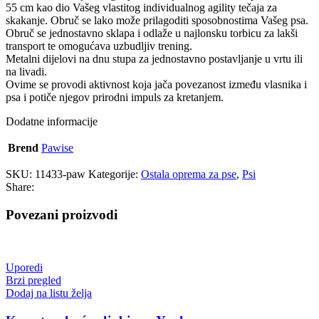
55 cm kao dio Vašeg vlastitog individualnog agility tečaja za
skakanje. Obruč se lako može prilagoditi sposobnostima Vašeg psa.
Obruč se jednostavno sklapa i odlaže u najlonsku torbicu za lakši
transport te omogućava uzbudljiv trening.
Metalni dijelovi na dnu stupa za jednostavno postavljanje u vrtu ili
na livadi.
Ovime se provodi aktivnost koja jača povezanost između vlasnika i
psa i potiče njegov prirodni impuls za kretanjem.
Dodatne informacije
Brend
Pawise
SKU:
11433-paw
Kategorije:
Ostala oprema za pse
,
Psi
Share:
Povezani proizvodi
Uporedi
Brzi pregled
Dodaj na listu želja