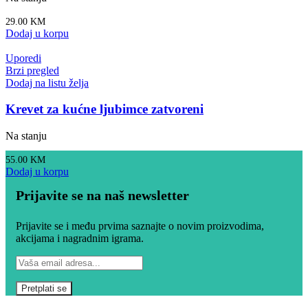
29.00
KM
Dodaj u korpu
Uporedi
Brzi pregled
Dodaj na listu želja
Krevet za kućne ljubimce zatvoreni
Na stanju
55.00
KM
Dodaj u korpu
Prijavite se na naš newsletter
Prijavite se i među prvima saznajte o novim proizvodima,
akcijama i nagradnim igrama.