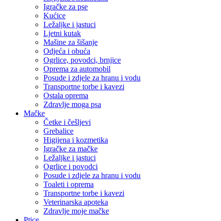
Igračke za pse
Kućice
Ležaljke i jastuci
Ljetni kutak
Mašine za šišanje
Odjeća i obuća
Ogrlice, povodci, brnjice
Oprema za automobil
Posude i zdjele za hranu i vodu
Transportne torbe i kavezi
Ostala oprema
Zdravlje moga psa
Mačke
Četke i češljevi
Grebalice
Higijena i kozmetika
Igračke za mačke
Ležaljke i jastuci
Ogrlice i povodci
Posude i zdjele za hranu i vodu
Toaleti i oprema
Transportne torbe i kavezi
Veterinarska apoteka
Zdravlje moje mačke
Ptice