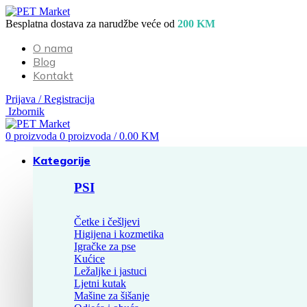
Besplatna dostava za narudžbe veće od
200 KM
O nama
Blog
Kontakt
Prijava / Registracija
Izbornik
0
proizvoda
0
proizvoda
/
0.00
KM
Kategorije
PSI
Četke i češljevi
Higijena i kozmetika
Igračke za pse
Kućice
Ležaljke i jastuci
Ljetni kutak
Mašine za šišanje