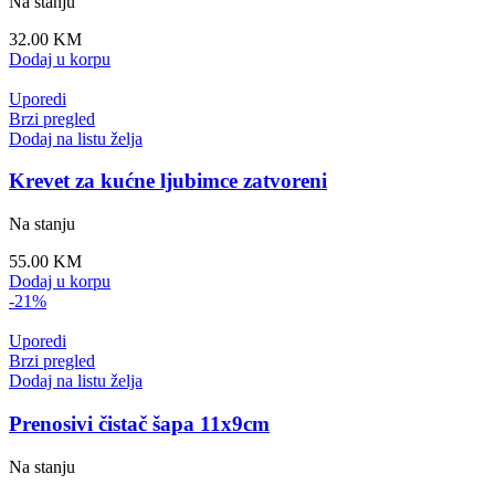
Na stanju
32.00
KM
Dodaj u korpu
Uporedi
Brzi pregled
Dodaj na listu želja
Krevet za kućne ljubimce zatvoreni
Na stanju
55.00
KM
Dodaj u korpu
-21%
Uporedi
Brzi pregled
Dodaj na listu želja
Prenosivi čistač šapa 11x9cm
Na stanju