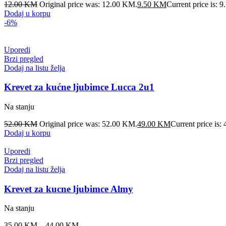
12.00
KM
Original price was: 12.00 KM.
9.50
KM
Current price is: 
Dodaj u korpu
-6%
Uporedi
Brzi pregled
Dodaj na listu želja
Krevet za kućne ljubimce Lucca 2u1
Na stanju
52.00
KM
Original price was: 52.00 KM.
49.00
KM
Current price is
Dodaj u korpu
Uporedi
Brzi pregled
Dodaj na listu želja
Krevet za kucne ljubimce Almy
Na stanju
35.00
KM
–
44.00
KM