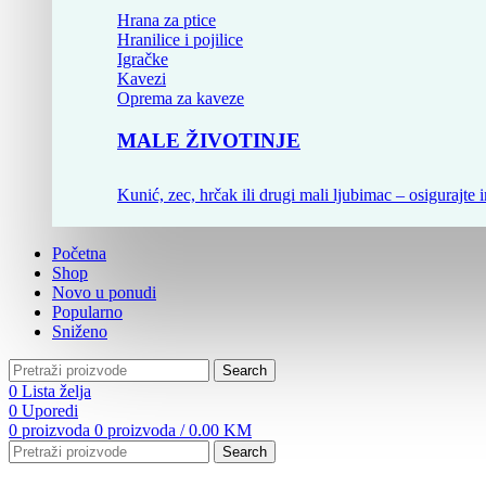
Hrana za ptice
Hranilice i pojilice
Igračke
Kavezi
Oprema za kaveze
MALE ŽIVOTINJE
Kunić, zec, hrčak ili drugi mali ljubimac – osigurajte i
Početna
Shop
Novo u ponudi
Popularno
Sniženo
Search
0
Lista želja
0
Uporedi
0
proizvoda
0
proizvoda
/
0.00
KM
Search