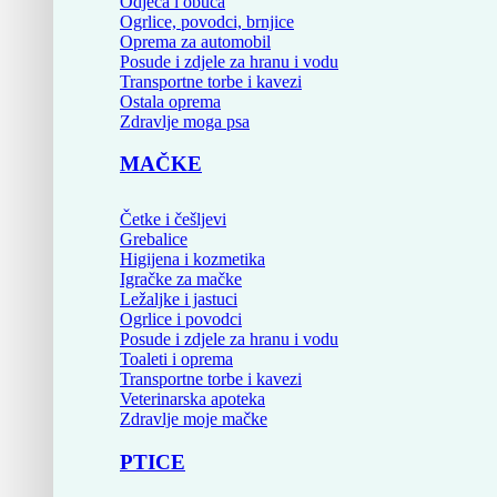
Odjeća i obuća
Ogrlice, povodci, brnjice
Oprema za automobil
Posude i zdjele za hranu i vodu
Transportne torbe i kavezi
Ostala oprema
Zdravlje moga psa
MAČKE
Četke i češljevi
Grebalice
Higijena i kozmetika
Igračke za mačke
Ležaljke i jastuci
Ogrlice i povodci
Posude i zdjele za hranu i vodu
Toaleti i oprema
Transportne torbe i kavezi
Veterinarska apoteka
Zdravlje moje mačke
PTICE