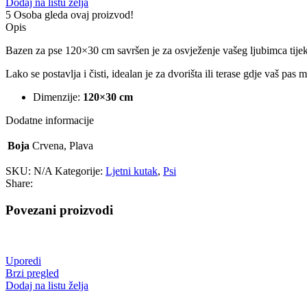
Dodaj na listu želja
5
Osoba gleda ovaj proizvod!
Opis
Bazen za pse 120×30 cm savršen je za osvježenje vašeg ljubimca tijeko
Lako se postavlja i čisti, idealan je za dvorišta ili terase gdje vaš pas 
Dimenzije:
120×30 cm
Dodatne informacije
Boja
Crvena, Plava
SKU:
N/A
Kategorije:
Ljetni kutak
,
Psi
Share:
Povezani proizvodi
Uporedi
Brzi pregled
Dodaj na listu želja