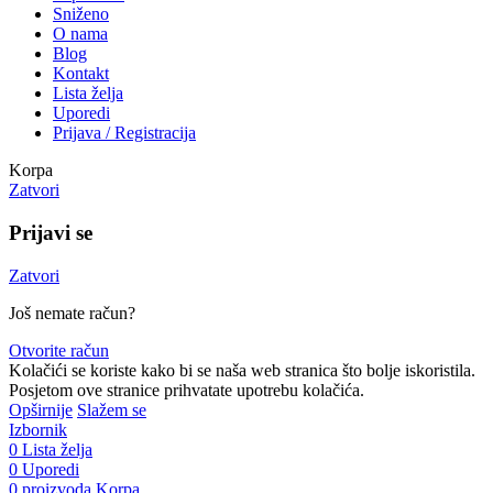
Sniženo
O nama
Blog
Kontakt
Lista želja
Uporedi
Prijava / Registracija
Korpa
Zatvori
Prijavi se
Zatvori
Još nemate račun?
Otvorite račun
Kolačići se koriste kako bi se naša web stranica što bolje iskoristila.
Posjetom ove stranice prihvatate upotrebu kolačića.
Opširnije
Slažem se
Izbornik
0
Lista želja
0
Uporedi
0
proizvoda
Korpa