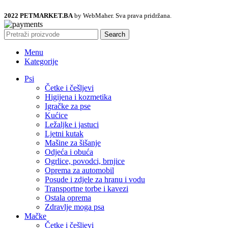
2022 PETMARKET.BA
by WebMaher. Sva prava pridržana.
Search
Menu
Kategorije
Psi
Četke i češljevi
Higijena i kozmetika
Igračke za pse
Kućice
Ležaljke i jastuci
Ljetni kutak
Mašine za šišanje
Odjeća i obuća
Ogrlice, povodci, brnjice
Oprema za automobil
Posude i zdjele za hranu i vodu
Transportne torbe i kavezi
Ostala oprema
Zdravlje moga psa
Mačke
Četke i češljevi