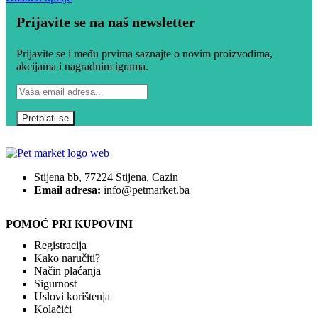
Prijavite se na naš newsletter
Prijavite se i među prvima saznajte o novim proizvodima,
akcijama i nagradnim igrama.
Stijena bb, 77224 Stijena, Cazin
Email adresa:
info@petmarket.ba
POMOĆ PRI KUPOVINI
Registracija
Kako naručiti?
Način plaćanja
Sigurnost
Uslovi korištenja
Kolačići