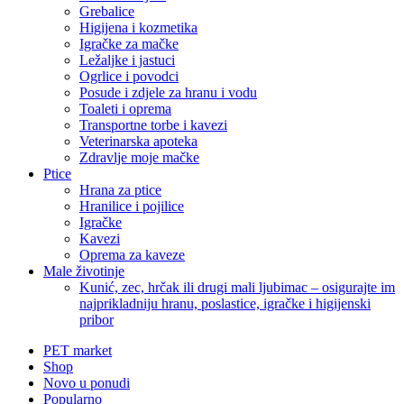
Grebalice
Higijena i kozmetika
Igračke za mačke
Ležaljke i jastuci
Ogrlice i povodci
Posude i zdjele za hranu i vodu
Toaleti i oprema
Transportne torbe i kavezi
Veterinarska apoteka
Zdravlje moje mačke
Ptice
Hrana za ptice
Hranilice i pojilice
Igračke
Kavezi
Oprema za kaveze
Male životinje
Kunić, zec, hrčak ili drugi mali ljubimac – osigurajte im
najprikladniju hranu, poslastice, igračke i higijenski
pribor
PET market
Shop
Novo u ponudi
Popularno