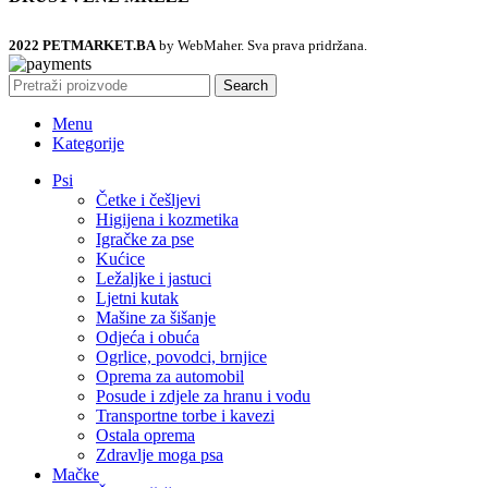
2022 PETMARKET.BA
by WebMaher. Sva prava pridržana.
Search
Menu
Kategorije
Psi
Četke i češljevi
Higijena i kozmetika
Igračke za pse
Kućice
Ležaljke i jastuci
Ljetni kutak
Mašine za šišanje
Odjeća i obuća
Ogrlice, povodci, brnjice
Oprema za automobil
Posude i zdjele za hranu i vodu
Transportne torbe i kavezi
Ostala oprema
Zdravlje moga psa
Mačke