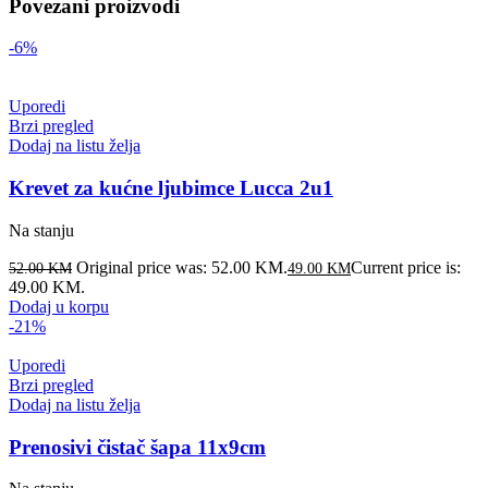
Povezani proizvodi
-6%
Uporedi
Brzi pregled
Dodaj na listu želja
Krevet za kućne ljubimce Lucca 2u1
Na stanju
Original price was: 52.00 KM.
Current price is:
52.00
KM
49.00
KM
49.00 KM.
Dodaj u korpu
-21%
Uporedi
Brzi pregled
Dodaj na listu želja
Prenosivi čistač šapa 11x9cm