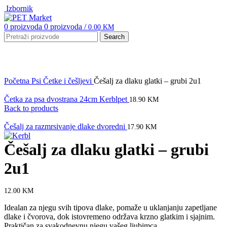
Izbornik
0
proizvoda
0
proizvoda
/
0.00
KM
Search
Click to enlarge
Početna
Psi
Četke i češljevi
Češalj za dlaku glatki – grubi 2u1
Četka za psa dvostrana 24cm Kerblpet
18.90
KM
Back to products
Češalj za razmrsivanje dlake dvoredni
17.90
KM
Češalj za dlaku glatki – grubi
2u1
12.00
KM
Idealan za njegu svih tipova dlake, pomaže u uklanjanju zapetljane
dlake i čvorova, dok istovremeno održava krzno glatkim i sjajnim.
Praktičan za svakodnevnu njegu vašeg ljubimca.