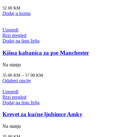
32.00
KM
Dodaj u korpu
Uporedi
Brzi pregled
Dodaj na listu želja
Kišna kabanica za pse Manchester
Na stanju
–
35.00
KM
57.00
KM
Odaberi opcije
Uporedi
Brzi pregled
Dodaj na listu želja
Krevet za kućne ljubimce Amky
Na stanju
35.00
KM