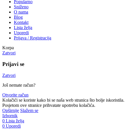
Popularno
Sniženo
O nama
Blog
Kontakt
Lista želja
Uporedi
Prijava / Registracija
Korpa
Zatvori
Prijavi se
Zatvori
Još nemate račun?
Otvorite račun
Kolačići se koriste kako bi se naša web stranica što bolje iskoristila.
Posjetom ove stranice prihvatate upotrebu kolačića.
Opširnije
Slažem se
Izbornik
0
Lista želja
0
Uporedi