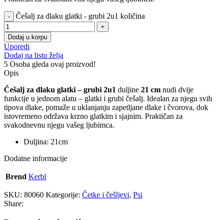
Češalj za dlaku glatki - grubi 2u1 količina
Dodaj u korpu
Uporedi
Dodaj na listu želja
5
Osoba gleda ovaj proizvod!
Opis
Češalj za dlaku glatki – grubi 2u1
duljine
21 cm
nudi dvije
funkcije u jednom alatu – glatki i grubi češalj. Idealan za njegu svih
tipova dlake, pomaže u uklanjanju zapetljane dlake i čvorova, dok
istovremeno održava krzno glatkim i sjajnim. Praktičan za
svakodnevnu njegu vašeg ljubimca.
Duljina: 21cm
Dodatne informacije
Brend
Kerbl
SKU:
80060
Kategorije:
Četke i češljevi
,
Psi
Share: