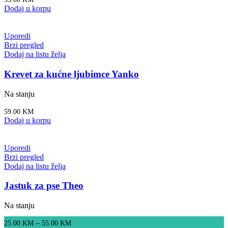
Dodaj u korpu
Uporedi
Brzi pregled
Dodaj na listu želja
Krevet za kućne ljubimce Yanko
Na stanju
59.00
KM
Dodaj u korpu
Uporedi
Brzi pregled
Dodaj na listu želja
Jastuk za pse Theo
Na stanju
–
25.00
KM
55.00
KM