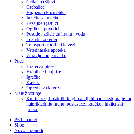
Četke i češljevi
Grebalice
Higijena i kozmetika
Igračke za mačke
Ležaljke i jastuci
Ogrlice i povodci
Posude i zdjele za hranu i vodu
Toaleti i oprema
Transportne torbe i kavezi
Veterinarska apoteka
Zdravlje moje mačke
Ptice
Hrana za ptice
Hranilice i pojilice
Igračke
Kavezi
Oprema za kaveze
Male životinje
Kunić, zec, hrčak ili drugi mali ljubimac – osigurajte im
najprikladniju hranu, poslastice, igračke i higijenski
pribor
PET market
Shop
Novo u ponudi