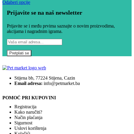
Odaberi opcije
Prijavite se na naš newsletter
Prijavite se i među prvima saznajte o novim proizvodima,
akcijama i nagradnim igrama.
Stijena bb, 77224 Stijena, Cazin
Email adresa:
info@petmarket.ba
POMOĆ PRI KUPOVINI
Registracija
Kako naručiti?
Način plaćanja
Sigurnost
Uslovi korištenja
Kolačići