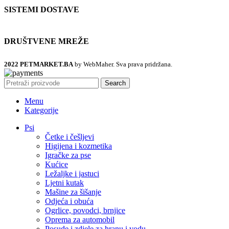
SISTEMI DOSTAVE
DRUŠTVENE MREŽE
2022 PETMARKET.BA
by WebMaher. Sva prava pridržana.
Search
Menu
Kategorije
Psi
Četke i češljevi
Higijena i kozmetika
Igračke za pse
Kućice
Ležaljke i jastuci
Ljetni kutak
Mašine za šišanje
Odjeća i obuća
Ogrlice, povodci, brnjice
Oprema za automobil
Posude i zdjele za hranu i vodu