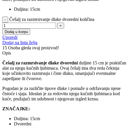
Duljina: 15cm
Češalj za razmrsivanje dlake dvoredni količina
Dodaj u korpu
Uporedi
Dodaj na listu želja
15
Osoba gleda ovaj proizvod!
Opis
Češalj za razmrsivanje dlake dvoredni
duljine 15 cm je praktičan
alat za njegu kućnih ljubimaca. Ovaj češalj ima dva reda čekinja
koje učinkovito razmrsuju i čiste dlaku, smanjujući eventualne
zapetljane ili čvorove.
Pogodan je za različite tipove dlake i pomaže u održavanju njene
čistoće i sjaja. Idealan je za redovitu njegu kućnih ljubimaca kod
kuće, pružajući im udobnost i njegovan izgled krzna.
ZNAČAJKE:
Duljina: 15cm
Dvoredni