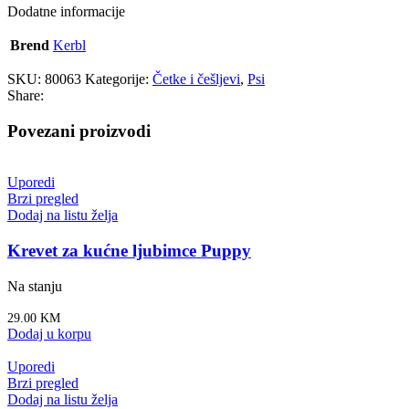
Dodatne informacije
Brend
Kerbl
SKU:
80063
Kategorije:
Četke i češljevi
,
Psi
Share:
Povezani proizvodi
Uporedi
Brzi pregled
Dodaj na listu želja
Krevet za kućne ljubimce Puppy
Na stanju
29.00
KM
Dodaj u korpu
Uporedi
Brzi pregled
Dodaj na listu želja