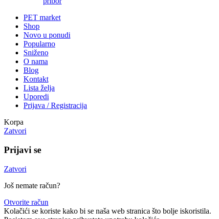
pribor
PET market
Shop
Novo u ponudi
Popularno
Sniženo
O nama
Blog
Kontakt
Lista želja
Uporedi
Prijava / Registracija
Korpa
Zatvori
Prijavi se
Zatvori
Još nemate račun?
Otvorite račun
Kolačići se koriste kako bi se naša web stranica što bolje iskoristila.