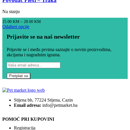
Povodac Flexi – Traka
Na stanju
–
25.00
KM
28.00
KM
Odaberi opcije
Prijavite se na naš newsletter
Prijavite se i među prvima saznajte o novim proizvodima,
akcijama i nagradnim igrama.
Stijena bb, 77224 Stijena, Cazin
Email adresa:
info@petmarket.ba
POMOĆ PRI KUPOVINI
Registracija