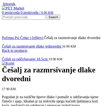
Izbornik
0
proizvoda
0
proizvoda
/
0.00
KM
Search
Click to enlarge
Početna
Psi
Četke i češljevi
Češalj za razmrsivanje dlake dvoredni
Češalj za razmrsivanje dlake jednoredni
16.90
KM
Back to products
Češalj za raščeljavanje 18.5cm
19.90
KM
Češalj za razmrsivanje dlake
dvoredni
17.90
KM
Pogodan je za različite tipove dlake i pomaže u održavanju njene
čistoće i sjaja. Idealan je za redovitu njegu kućnih ljubimaca kod
kuće, pružajući im udobnost i njegovan izgled krzna.