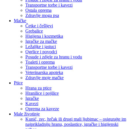
Transportne torbe i kavezi
Ostala oprema
Zdravlje moga psa
Mačke
Četke i češljevi
Grebalice
Higijena i kozmetika
Igračke za mačke
Ležaljke i jastuci
Ogrlice i povodci
Posude i zdjele za hranu i vodu
Toaleti i oprema
Transportne torbe i kavezi
Veterinarska apoteka
Zdravlje moje mačke
Ptice
Hrana za ptice
Hranilice i pojilice
Igračke
Kavezi
Oprema za kaveze
Male životinje
Kunić, zec, hrčak ili drugi mali ljubimac – osigurajte im
najprikladniju hranu, poslastice, igračke i higijenski