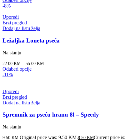
Odaberi opcije
-8%
Uporedi
Brzi pregled
Dodaj na listu želja
Ležaljka Loneta pseća
Na stanju
–
22.00
KM
55.00
KM
Odaberi opcije
-11%
Uporedi
Brzi pregled
Dodaj na listu želja
Spremnik za pseću hranu 8l – Speedy
Na stanju
Original price was: 9.50 KM.
Current price is:
9.50
KM
8.50
KM