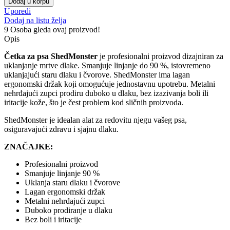
Dodaj u korpu
Uporedi
Dodaj na listu želja
9
Osoba gleda ovaj proizvod!
Opis
Četka za psa ShedMonster
je profesionalni proizvod dizajniran za
uklanjanje mrtve dlake. Smanjuje linjanje do 90 %, istovremeno
uklanjajući staru dlaku i čvorove. ShedMonster ima lagan
ergonomski držak koji omogućuje jednostavnu upotrebu. Metalni
nehrđajući zupci prodiru duboko u dlaku, bez izazivanja boli ili
iritacije kože, što je čest problem kod sličnih proizvoda.
ShedMonster je idealan alat za redovitu njegu vašeg psa,
osiguravajući zdravu i sjajnu dlaku.
ZNAČAJKE:
Profesionalni proizvod
Smanjuje linjanje 90 %
Uklanja staru dlaku i čvorove
Lagan ergonomski držak
Metalni nehrđajući zupci
Duboko prodiranje u dlaku
Bez boli i iritacije