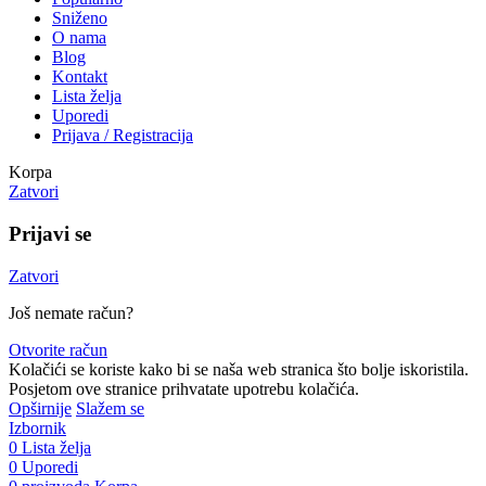
Sniženo
O nama
Blog
Kontakt
Lista želja
Uporedi
Prijava / Registracija
Korpa
Zatvori
Prijavi se
Zatvori
Još nemate račun?
Otvorite račun
Kolačići se koriste kako bi se naša web stranica što bolje iskoristila.
Posjetom ove stranice prihvatate upotrebu kolačića.
Opširnije
Slažem se
Izbornik
0
Lista želja
0
Uporedi