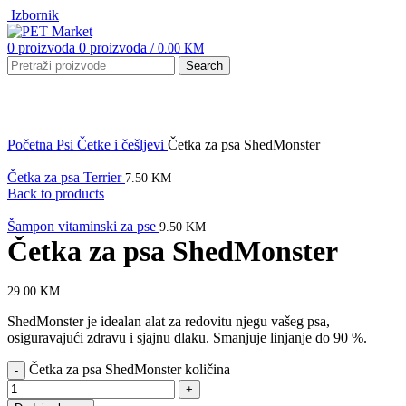
Izbornik
0
proizvoda
0
proizvoda
/
0.00
KM
Search
Click to enlarge
Početna
Psi
Četke i češljevi
Četka za psa ShedMonster
Četka za psa Terrier
7.50
KM
Back to products
Šampon vitaminski za pse
9.50
KM
Četka za psa ShedMonster
29.00
KM
ShedMonster je idealan alat za redovitu njegu vašeg psa,
osiguravajući zdravu i sjajnu dlaku. Smanjuje linjanje do 90 %.
Četka za psa ShedMonster količina