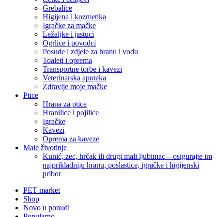
Grebalice
Higijena i kozmetika
Igračke za mačke
Ležaljke i jastuci
Ogrlice i povodci
Posude i zdjele za hranu i vodu
Toaleti i oprema
Transportne torbe i kavezi
Veterinarska apoteka
Zdravlje moje mačke
Ptice
Hrana za ptice
Hranilice i pojilice
Igračke
Kavezi
Oprema za kaveze
Male životinje
Kunić, zec, hrčak ili drugi mali ljubimac – osigurajte im
najprikladniju hranu, poslastice, igračke i higijenski
pribor
PET market
Shop
Novo u ponudi
Popularno