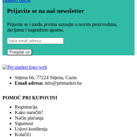
Odaberi opcije
Prijavite se na naš newsletter
Prijavite se i među prvima saznajte o novim proizvodima,
akcijama i nagradnim igrama.
Stijena bb, 77224 Stijena, Cazin
Email adresa:
info@petmarket.ba
POMOĆ PRI KUPOVINI
Registracija
Kako naručiti?
Način plaćanja
Sigurnost
Uslovi korištenja
Kolačići