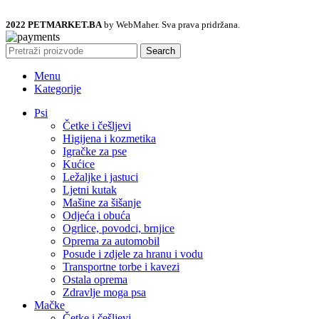
2022 PETMARKET.BA
by WebMaher. Sva prava pridržana.
Search
Menu
Kategorije
Psi
Četke i češljevi
Higijena i kozmetika
Igračke za pse
Kućice
Ležaljke i jastuci
Ljetni kutak
Mašine za šišanje
Odjeća i obuća
Ogrlice, povodci, brnjice
Oprema za automobil
Posude i zdjele za hranu i vodu
Transportne torbe i kavezi
Ostala oprema
Zdravlje moga psa
Mačke
Četke i češljevi