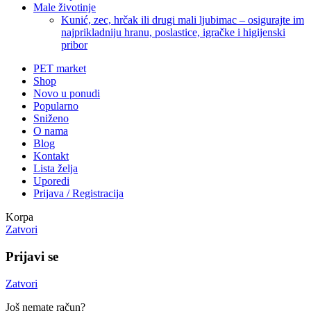
Male životinje
Kunić, zec, hrčak ili drugi mali ljubimac – osigurajte im
najprikladniju hranu, poslastice, igračke i higijenski
pribor
PET market
Shop
Novo u ponudi
Popularno
Sniženo
O nama
Blog
Kontakt
Lista želja
Uporedi
Prijava / Registracija
Korpa
Zatvori
Prijavi se
Zatvori
Još nemate račun?