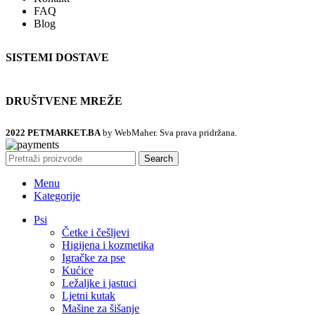
FAQ
Blog
SISTEMI DOSTAVE
DRUŠTVENE MREŽE
2022 PETMARKET.BA
by WebMaher. Sva prava pridržana.
Search
Menu
Kategorije
Psi
Četke i češljevi
Higijena i kozmetika
Igračke za pse
Kućice
Ležaljke i jastuci
Ljetni kutak
Mašine za šišanje