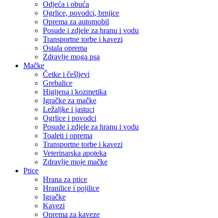
Odjeća i obuća
Ogrlice, povodci, brnjice
Oprema za automobil
Posude i zdjele za hranu i vodu
Transportne torbe i kavezi
Ostala oprema
Zdravlje moga psa
Mačke
Četke i češljevi
Grebalice
Higijena i kozmetika
Igračke za mačke
Ležaljke i jastuci
Ogrlice i povodci
Posude i zdjele za hranu i vodu
Toaleti i oprema
Transportne torbe i kavezi
Veterinarska apoteka
Zdravlje moje mačke
Ptice
Hrana za ptice
Hranilice i pojilice
Igračke
Kavezi
Oprema za kaveze