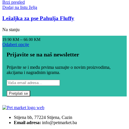
Brzi pregled
Dodaj na listu želja
Ležaljka za pse Pahulja Fluffy
Na stanju
–
19.90
KM
66.00
KM
Odaberi opcije
Prijavite se na naš newsletter
Prijavite se i među prvima saznajte o novim proizvodima,
akcijama i nagradnim igrama.
Stijena bb, 77224 Stijena, Cazin
Email adresa:
info@petmarket.ba