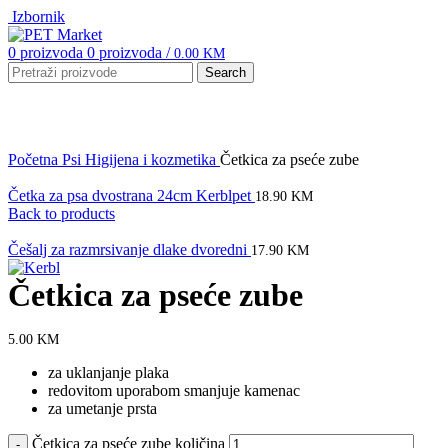
Izbornik
0
proizvoda
0
proizvoda
/
0.00
KM
Search
Click to enlarge
Početna
Psi
Higijena i kozmetika
Četkica za pseće zube
Četka za psa dvostrana 24cm Kerblpet
18.90
KM
Back to products
Češalj za razmrsivanje dlake dvoredni
17.90
KM
Četkica za pseće zube
5.00
KM
za uklanjanje plaka
redovitom uporabom smanjuje kamenac
za umetanje prsta
Četkica za pseće zube količina