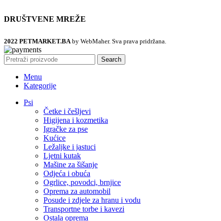
DRUŠTVENE MREŽE
2022 PETMARKET.BA
by WebMaher. Sva prava pridržana.
Search
Menu
Kategorije
Psi
Četke i češljevi
Higijena i kozmetika
Igračke za pse
Kućice
Ležaljke i jastuci
Ljetni kutak
Mašine za šišanje
Odjeća i obuća
Ogrlice, povodci, brnjice
Oprema za automobil
Posude i zdjele za hranu i vodu
Transportne torbe i kavezi
Ostala oprema