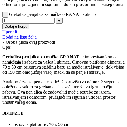
odmorom, pružajući im siguran i udoban prostor unutar vašeg doma.
Grebalica penjalica za mačke GRANAT količina
Dodaj u korpu
Uporedi
Dodaj na listu želja
7
Osoba gleda ovaj proizvod!
Opis
Grebalica penjalica za mačke GRANAT
je impresivan komad
namještaja i zabave za vašeg ljubimca. Osnovna platforma dimenzija
70 x 50 cm osigurava stabilnu bazu za mačje istraživanje, dok visina
od 150 cm omogućuje vašoj mački da se penje i istražuje.
Atraktno drvo za penjanje sadrži 2 skrovišta za odmor, 2 stepenice
obložene sisalom za grebanje i 1 viseću mrežu za igru i mačju
zabavu. Ova penjalica će zadovoljiti mačje potrebe za igrom,
istraživanjem i odmorom, pružajući im siguran i udoban prostor
unutar vašeg doma.
DIMENZIJE:
osnovna platforma:
70 x 50 cm