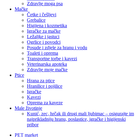
Zdravlje moga psa
Mačke
Četke i češljevi
Grebalice
Higijena i kozmetika
Igračke za mačke
Ležaljke i jastuci
Ogrlice i povodci
Posude i zdjele za hranu i vodu
Toaleti i oprema
Transportne torbe i kavezi
Veterinarska apoteka
Zdravlje moje mačke
Ptice
Hrana za ptice
Hranilice i pojilice
Igračke
Kavezi
Oprema za kaveze
Male životinje
Kunić, zec, hrčak ili drugi mali ljubimac – osigurajte im
najprikladniju hranu, poslastice, igračke i higijenski
pribor
PET market