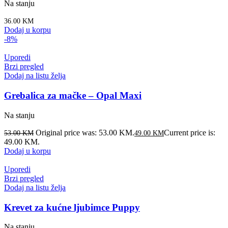
Na stanju
36.00
KM
Dodaj u korpu
-8%
Uporedi
Brzi pregled
Dodaj na listu želja
Grebalica za mačke – Opal Maxi
Na stanju
Original price was: 53.00 KM.
Current price is:
53.00
KM
49.00
KM
49.00 KM.
Dodaj u korpu
Uporedi
Brzi pregled
Dodaj na listu želja
Krevet za kućne ljubimce Puppy
Na stanju