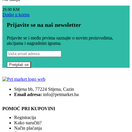
29.00
KM
Dodaj u korpu
Prijavite se na naš newsletter
Prijavite se i među prvima saznajte o novim proizvodima,
akcijama i nagradnim igrama.
Stijena bb, 77224 Stijena, Cazin
Email adresa:
info@petmarket.ba
POMOĆ PRI KUPOVINI
Registracija
Kako naručiti?
Način plaćanja