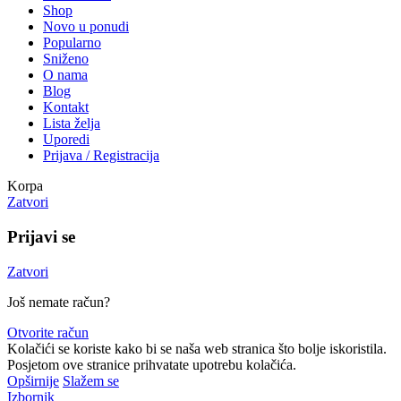
Shop
Novo u ponudi
Popularno
Sniženo
O nama
Blog
Kontakt
Lista želja
Uporedi
Prijava / Registracija
Korpa
Zatvori
Prijavi se
Zatvori
Još nemate račun?
Otvorite račun
Kolačići se koriste kako bi se naša web stranica što bolje iskoristila.
Posjetom ove stranice prihvatate upotrebu kolačića.
Opširnije
Slažem se
Izbornik