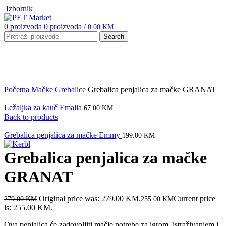
Izbornik
0
proizvoda
0
proizvoda
/
0.00
KM
Search
-9%
Click to enlarge
Početna
Mačke
Grebalice
Grebalica penjalica za mačke GRANAT
Ležaljka za kauč Emalia
67.00
KM
Back to products
Grebalica penjalica za mačke Emmy
199.00
KM
Grebalica penjalica za mačke
GRANAT
Original price was: 279.00 KM.
Current price
279.00
KM
255.00
KM
is: 255.00 KM.
Ova penjalica će zadovoljiti mačje potrebe za igrom, istraživanjem i