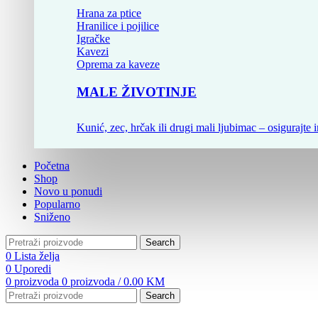
Hrana za ptice
Hranilice i pojilice
Igračke
Kavezi
Oprema za kaveze
MALE ŽIVOTINJE
Kunić, zec, hrčak ili drugi mali ljubimac – osigurajte i
Početna
Shop
Novo u ponudi
Popularno
Sniženo
Search
0
Lista želja
0
Uporedi
0
proizvoda
0
proizvoda
/
0.00
KM
Search