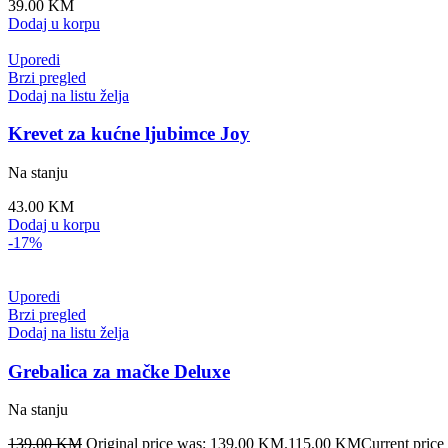
39.00
KM
Dodaj u korpu
Uporedi
Brzi pregled
Dodaj na listu želja
Krevet za kućne ljubimce Joy
Na stanju
43.00
KM
Dodaj u korpu
-17%
Uporedi
Brzi pregled
Dodaj na listu želja
Grebalica za mačke Deluxe
Na stanju
139.00
KM
Original price was: 139.00 KM.
115.00
KM
Current price