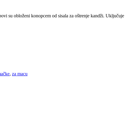
povi su obloženi konopcem od sisala za oštrenje kandži. Uključuje
mačke
,
za macu