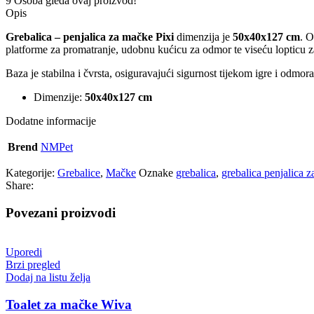
9
Osoba gleda ovaj proizvod!
Opis
Grebalica – penjalica za mačke Pixi
dimenzija je
50x40x127 cm
. O
platforme za promatranje, udobnu kućicu za odmor te viseću lopticu z
Baza je stabilna i čvrsta, osiguravajući sigurnost tijekom igre i odmo
Dimenzije:
50x40x127 cm
Dodatne informacije
Brend
NMPet
Kategorije:
Grebalice
,
Mačke
Oznake
grebalica
,
grebalica penjalica 
Share:
Povezani proizvodi
Uporedi
Brzi pregled
Dodaj na listu želja
Toalet za mačke Wiva