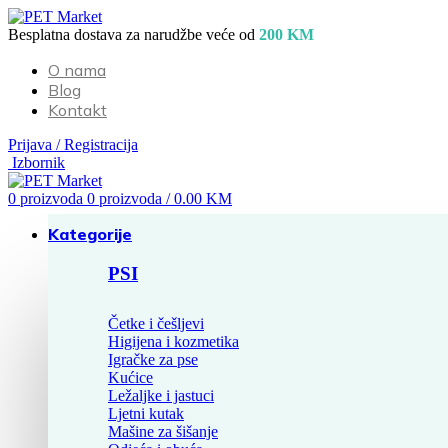
Besplatna dostava za narudžbe veće od
200 KM
O nama
Blog
Kontakt
Prijava / Registracija
Izbornik
0
proizvoda
0
proizvoda
/
0.00
KM
Kategorije
PSI
Četke i češljevi
Higijena i kozmetika
Igračke za pse
Kućice
Ležaljke i jastuci
Ljetni kutak
Mašine za šišanje