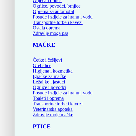
Odjeća i obuća
Ogrlice, povodci, brnjice
Oprema za automobil
Posude i zdjele za hranu i vodu
Transportne torbe i kavezi
Ostala oprema
Zdravlje moga psa
MAČKE
Četke i češljevi
Grebalice
Higijena i kozmetika
Igračke za mačke
Ležaljke i jastuci
Ogrlice i povodci
Posude i zdjele za hranu i vodu
Toaleti i oprema
Transportne torbe i kavezi
Veterinarska apoteka
Zdravlje moje mačke
PTICE