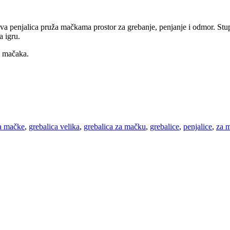
va penjalica pruža mačkama prostor za grebanje, penjanje i odmor. Stu
a igru.
ra mačaka.
za mačke
,
grebalica velika
,
grebalica za mačku
,
grebalice
,
penjalice
,
za 