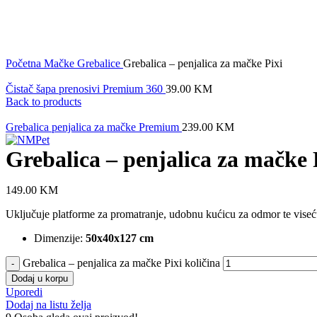
Click to enlarge
Početna
Mačke
Grebalice
Grebalica – penjalica za mačke Pixi
Čistač šapa prenosivi Premium 360
39.00
KM
Back to products
Grebalica penjalica za mačke Premium
239.00
KM
Grebalica – penjalica za mačke 
149.00
KM
Uključuje platforme za promatranje, udobnu kućicu za odmor te viseću 
Dimenzije:
50x40x127 cm
Grebalica – penjalica za mačke Pixi količina
Dodaj u korpu
Uporedi
Dodaj na listu želja