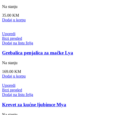
Na stanju
35.00
KM
Dodaj u korpu
Uporedi
Brzi pregled
Dodaj na listu želja
Grebalica penjalica za mačke Lya
Na stanju
169.00
KM
Dodaj u korpu
Uporedi
Brzi pregled
Dodaj na listu želja
Krevet za kućne ljubimce Mya
Na stanju