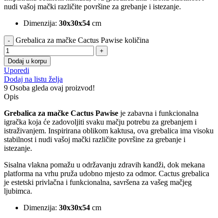
nudi vašoj mački različite površine za grebanje i istezanje.
Dimenzija:
30x30x54
cm
Grebalica za mačke Cactus Pawise količina
Dodaj u korpu
Uporedi
Dodaj na listu želja
9
Osoba gleda ovaj proizvod!
Opis
Grebalica za mačke Cactus
Pawise
je zabavna i funkcionalna
igračka koja će zadovoljiti svaku mačju potrebu za grebanjem i
istraživanjem. Inspirirana oblikom kaktusa, ova grebalica ima visoku
stabilnost i nudi vašoj mački različite površine za grebanje i
istezanje.
Sisalna vlakna pomažu u održavanju zdravih kandži, dok mekana
platforma na vrhu pruža udobno mjesto za odmor. Cactus grebalica
je estetski privlačna i funkcionalna, savršena za vašeg mačjeg
ljubimca.
Dimenzija:
30x30x54
cm