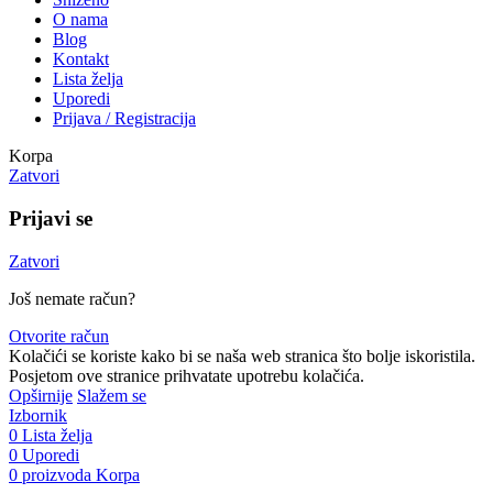
O nama
Blog
Kontakt
Lista želja
Uporedi
Prijava / Registracija
Korpa
Zatvori
Prijavi se
Zatvori
Još nemate račun?
Otvorite račun
Kolačići se koriste kako bi se naša web stranica što bolje iskoristila.
Posjetom ove stranice prihvatate upotrebu kolačića.
Opširnije
Slažem se
Izbornik
0
Lista želja
0
Uporedi
0
proizvoda
Korpa