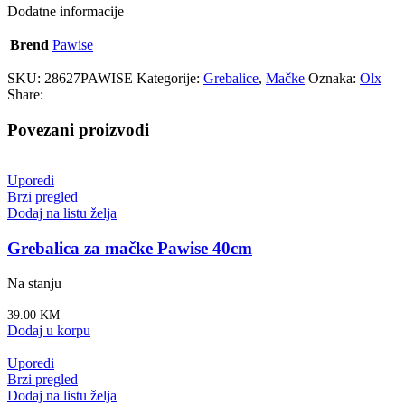
Dodatne informacije
Brend
Pawise
SKU:
28627PAWISE
Kategorije:
Grebalice
,
Mačke
Oznaka:
Olx
Share:
Povezani proizvodi
Uporedi
Brzi pregled
Dodaj na listu želja
Grebalica za mačke Pawise 40cm
Na stanju
39.00
KM
Dodaj u korpu
Uporedi
Brzi pregled
Dodaj na listu želja