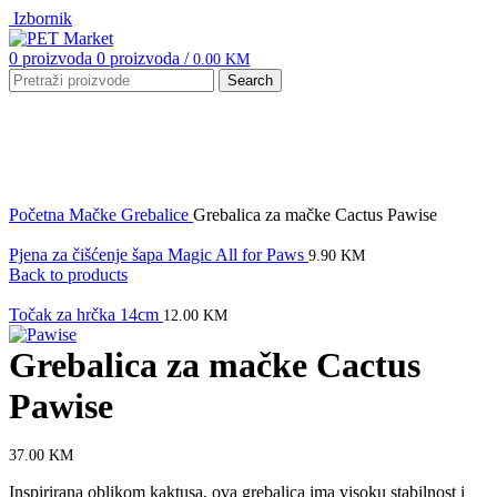
Izbornik
0
proizvoda
0
proizvoda
/
0.00
KM
Search
Click to enlarge
Početna
Mačke
Grebalice
Grebalica za mačke Cactus Pawise
Pjena za čišćenje šapa Magic All for Paws
9.90
KM
Back to products
Točak za hrčka 14cm
12.00
KM
Grebalica za mačke Cactus
Pawise
37.00
KM
Inspirirana oblikom kaktusa, ova grebalica ima visoku stabilnost i