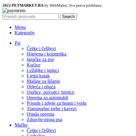
2022 PETMARKET.BA
by WebMaher. Sva prava pridržana.
Search
Menu
Kategorije
Psi
Četke i češljevi
Higijena i kozmetika
Igračke za pse
Kućice
Ležaljke i jastuci
Ljetni kutak
Mašine za šišanje
Odjeća i obuća
Ogrlice, povodci, brnjice
Oprema za automobil
Posude i zdjele za hranu i vodu
Transportne torbe i kavezi
Ostala oprema
Zdravlje moga psa
Mačke
Četke i češljevi
Grebalice