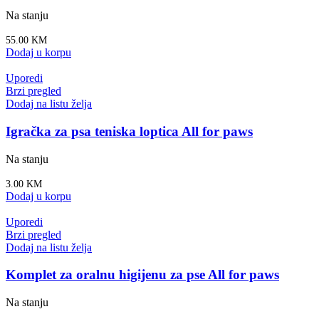
Na stanju
55.00
KM
Dodaj u korpu
Uporedi
Brzi pregled
Dodaj na listu želja
Igračka za psa teniska loptica All for paws
Na stanju
3.00
KM
Dodaj u korpu
Uporedi
Brzi pregled
Dodaj na listu želja
Komplet za oralnu higijenu za pse All for paws
Na stanju