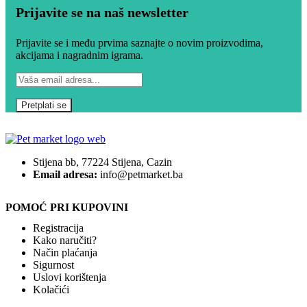
Prijavite se na naš newsletter
Prijavite se i među prvima saznajte o novim proizvodima,
akcijama i nagradnim igrama.
Stijena bb, 77224 Stijena, Cazin
Email adresa:
info@petmarket.ba
POMOĆ PRI KUPOVINI
Registracija
Kako naručiti?
Način plaćanja
Sigurnost
Uslovi korištenja
Kolačići