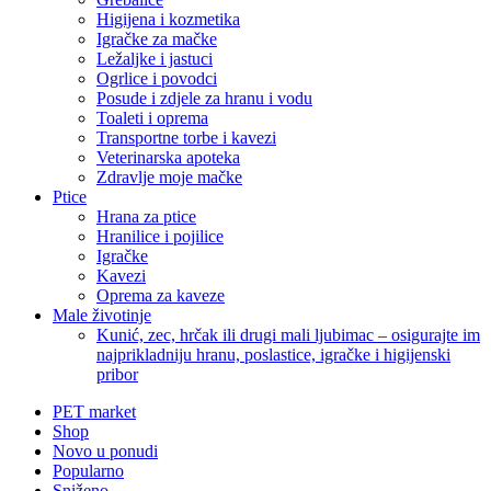
Higijena i kozmetika
Igračke za mačke
Ležaljke i jastuci
Ogrlice i povodci
Posude i zdjele za hranu i vodu
Toaleti i oprema
Transportne torbe i kavezi
Veterinarska apoteka
Zdravlje moje mačke
Ptice
Hrana za ptice
Hranilice i pojilice
Igračke
Kavezi
Oprema za kaveze
Male životinje
Kunić, zec, hrčak ili drugi mali ljubimac – osigurajte im
najprikladniju hranu, poslastice, igračke i higijenski
pribor
PET market
Shop
Novo u ponudi
Popularno
Sniženo