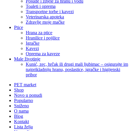
Posude i zdjele za hranu i vodu
Toaleti i oprema
Transportne torbe i kavezi
Veterinarska apoteka
Zdravlje moje mačke
Ptice
Hrana za ptice
Hranilice i pojilice
Igračke
Kavezi
Oprema za kaveze
Male životinje
Kunić, zec, hrčak ili drugi mali ljubimac – osigurajte im
najprikladniju hranu, poslastice, igračke i higijenski
pribor
PET market
Shop
Novo u ponudi
Popularno
Sniženo
O nama
Blog
Kontakt
Lista želja