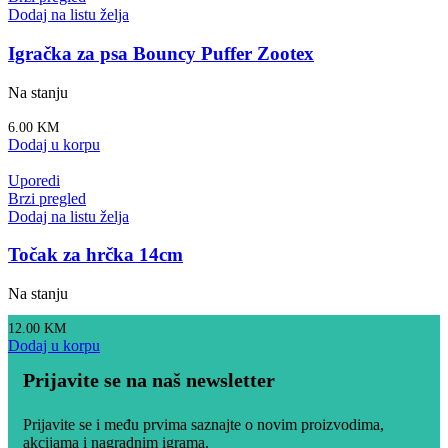
Dodaj na listu želja
Igračka za psa Bouncy Puffer Zootex
Na stanju
6.00
KM
Dodaj u korpu
Uporedi
Brzi pregled
Dodaj na listu želja
Točak za hrčka 14cm
Na stanju
12.00
KM
Dodaj u korpu
Prijavite se na naš newsletter
Prijavite se i među prvima saznajte o novim proizvodima,
akcijama i nagradnim igrama.