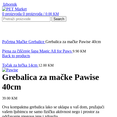
Izbornik
0
proizvoda
0
proizvoda
/
0.00
KM
Search
Click to enlarge
Početna
Mačke
Grebalice
Grebalica za mačke Pawise 40cm
Pjena za čišćenje šapa Magic All for Paws
9.90
KM
Back to products
Točak za hrčka 14cm
12.00
KM
Grebalica za mačke Pawise
40cm
39.00
KM
Ova kompaktna grebalica lako se uklapa u vaš dom, pružajući
vašem ljubimcu ne samo fizičku aktivnost nego i prostor za
održavanje njegove igre i zdravlja.