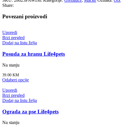
SKU:
28623PAWISE
Kategorije:
Grebalice
,
Mačke
Oznaka:
Olx
Share:
Povezani proizvodi
Uporedi
Brzi pregled
Dodaj na listu želja
Posuda za hranu Life4pets
Na stanju
39.00
KM
Odaberi opcije
Uporedi
Brzi pregled
Dodaj na listu želja
Ograda za pse Life4pets
Na stanju