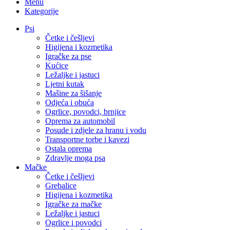
Menu
Kategorije
Psi
Četke i češljevi
Higijena i kozmetika
Igračke za pse
Kućice
Ležaljke i jastuci
Ljetni kutak
Mašine za šišanje
Odjeća i obuća
Ogrlice, povodci, brnjice
Oprema za automobil
Posude i zdjele za hranu i vodu
Transportne torbe i kavezi
Ostala oprema
Zdravlje moga psa
Mačke
Četke i češljevi
Grebalice
Higijena i kozmetika
Igračke za mačke
Ležaljke i jastuci
Ogrlice i povodci