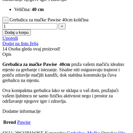
Veličina:
40 cm
Grebalica za mačke Pawise 40cm količina
Dodaj u korpu
Uporedi
Dodaj na listu želja
14
Osoba gleda ovaj proizvod!
Opis
Grebalica za mačke Pawise
40cm
pruža vašem mačiću idealno
mjesto za grebanje i istezanje. Sisalne niti osiguravaju trajnost i
potiču zdravlje mačjih kandži, dok stabilna konstrukcija čuva
grebalicu na mjestu.
Ova kompaktna grebalica lako se uklapa u vaš dom, pružajući
vašem ljubimcu ne samo fizičku aktivnost nego i prostor za
održavanje njegove igre i zdravlja.
Dodatne informacije
Brend
Pawise