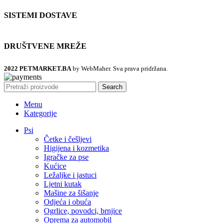
SISTEMI DOSTAVE
DRUŠTVENE MREŽE
2022 PETMARKET.BA
by WebMaher. Sva prava pridržana.
Search
Menu
Kategorije
Psi
Četke i češljevi
Higijena i kozmetika
Igračke za pse
Kućice
Ležaljke i jastuci
Ljetni kutak
Mašine za šišanje
Odjeća i obuća
Ogrlice, povodci, brnjice
Oprema za automobil