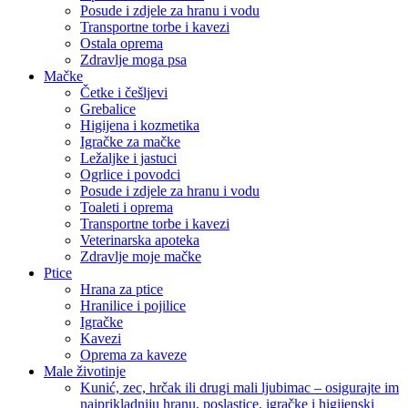
Posude i zdjele za hranu i vodu
Transportne torbe i kavezi
Ostala oprema
Zdravlje moga psa
Mačke
Četke i češljevi
Grebalice
Higijena i kozmetika
Igračke za mačke
Ležaljke i jastuci
Ogrlice i povodci
Posude i zdjele za hranu i vodu
Toaleti i oprema
Transportne torbe i kavezi
Veterinarska apoteka
Zdravlje moje mačke
Ptice
Hrana za ptice
Hranilice i pojilice
Igračke
Kavezi
Oprema za kaveze
Male životinje
Kunić, zec, hrčak ili drugi mali ljubimac – osigurajte im
najprikladniju hranu, poslastice, igračke i higijenski