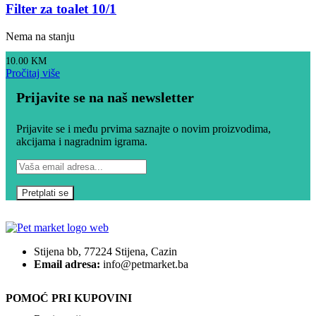
Filter za toalet 10/1
Nema na stanju
10.00
KM
Pročitaj više
Prijavite se na naš newsletter
Prijavite se i među prvima saznajte o novim proizvodima,
akcijama i nagradnim igrama.
Stijena bb, 77224 Stijena, Cazin
Email adresa:
info@petmarket.ba
POMOĆ PRI KUPOVINI