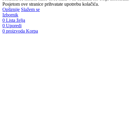
Posjetom ove stranice prihvatate upotrebu kolačića.
Opširnije
Slažem se
Izbornik
0
Lista želja
0
Uporedi
0
proizvoda
Korpa