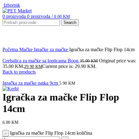
Izbornik
0
proizvoda
0
proizvoda
/
0.00
KM
Search
Click to enlarge
Početna
Mačke
Igračke za mačke
Igračka za mačke Flip Flop 14cm
Grebalica za mačke sa lopticama Boon
Original price was:
35.00
KM
35.00 KM.
Current price is: 29.90 KM.
29.90
KM
Back to products
Igračka za mačke patka 9cm
5.90
KM
Igračka za mačke Flip Flop
14cm
6.00
KM
Igračka za mačke Flip Flop 14cm količina