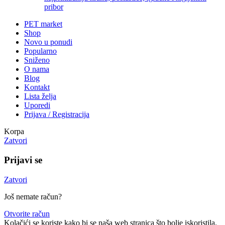
pribor
PET market
Shop
Novo u ponudi
Popularno
Sniženo
O nama
Blog
Kontakt
Lista želja
Uporedi
Prijava / Registracija
Korpa
Zatvori
Prijavi se
Zatvori
Još nemate račun?
Otvorite račun
Kolačići se koriste kako bi se naša web stranica što bolje iskoristila.