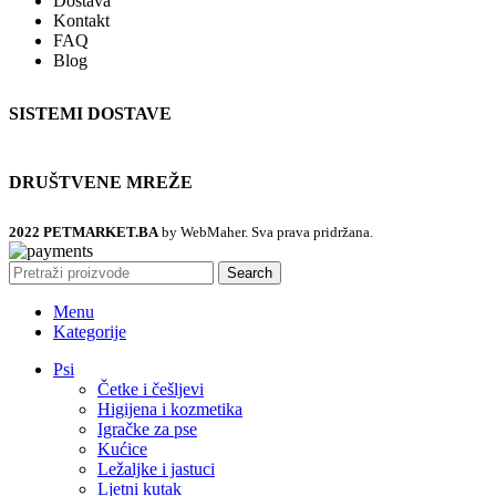
Dostava
Kontakt
FAQ
Blog
SISTEMI DOSTAVE
DRUŠTVENE MREŽE
2022 PETMARKET.BA
by WebMaher. Sva prava pridržana.
Search
Menu
Kategorije
Psi
Četke i češljevi
Higijena i kozmetika
Igračke za pse
Kućice
Ležaljke i jastuci
Ljetni kutak