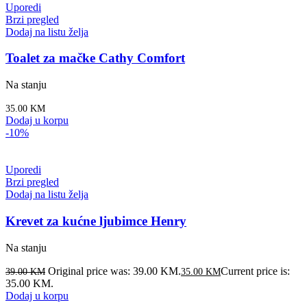
Uporedi
Brzi pregled
Dodaj na listu želja
Toalet za mačke Cathy Comfort
Na stanju
35.00
KM
Dodaj u korpu
-10%
Uporedi
Brzi pregled
Dodaj na listu želja
Krevet za kućne ljubimce Henry
Na stanju
Original price was: 39.00 KM.
Current price is:
39.00
KM
35.00
KM
35.00 KM.
Dodaj u korpu