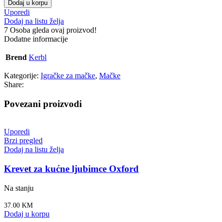
Dodaj u korpu
Uporedi
Dodaj na listu želja
7
Osoba gleda ovaj proizvod!
Dodatne informacije
Brend
Kerbl
Kategorije:
Igračke za mačke
,
Mačke
Share:
Povezani proizvodi
Uporedi
Brzi pregled
Dodaj na listu želja
Krevet za kućne ljubimce Oxford
Na stanju
37.00
KM
Dodaj u korpu