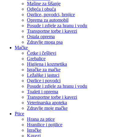
Mašine za šišanje
Odjeća i obuća
Ogrlice, povodci, brnjice
Oprema za automobil
Posude i zdjele za hranu i vodu
Transportne torbe i kavezi
Ostala oprema
Zdravlje moga psa
Mačke
Četke i češljevi
Grebalice
Higijena i kozmetika
Igračke za mačke
Ležaljke i jastuci
Ogrlice i povodci
Posude i zdjele za hranu i vodu
Toaleti i oprema
Transportne torbe i kavezi
Veterinarska apoteka
Zdravlje moje mačke
Ptice
Hrana za ptice
Hranilice i pojilice
Igračke
Kavezi