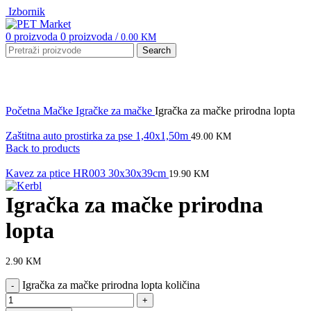
Izbornik
0
proizvoda
0
proizvoda
/
0.00
KM
Search
Click to enlarge
Početna
Mačke
Igračke za mačke
Igračka za mačke prirodna lopta
Zaštitna auto prostirka za pse 1,40x1,50m
49.00
KM
Back to products
Kavez za ptice HR003 30x30x39cm
19.90
KM
Igračka za mačke prirodna
lopta
2.90
KM
Igračka za mačke prirodna lopta količina