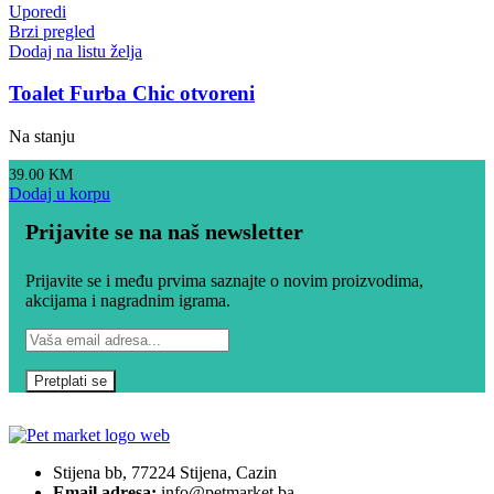
Uporedi
Brzi pregled
Dodaj na listu želja
Toalet Furba Chic otvoreni
Na stanju
39.00
KM
Dodaj u korpu
Prijavite se na naš newsletter
Prijavite se i među prvima saznajte o novim proizvodima,
akcijama i nagradnim igrama.
Stijena bb, 77224 Stijena, Cazin
Email adresa:
info@petmarket.ba