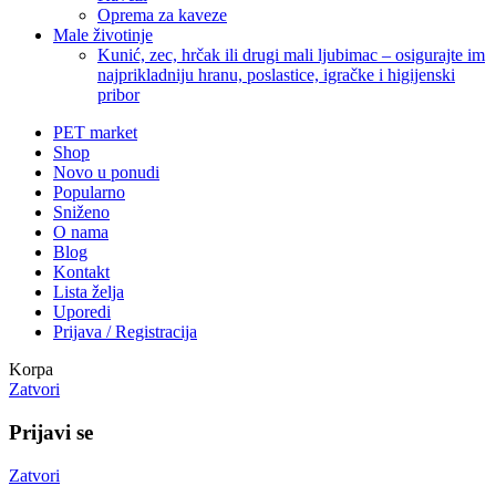
Oprema za kaveze
Male životinje
Kunić, zec, hrčak ili drugi mali ljubimac – osigurajte im
najprikladniju hranu, poslastice, igračke i higijenski
pribor
PET market
Shop
Novo u ponudi
Popularno
Sniženo
O nama
Blog
Kontakt
Lista želja
Uporedi
Prijava / Registracija
Korpa
Zatvori
Prijavi se
Zatvori