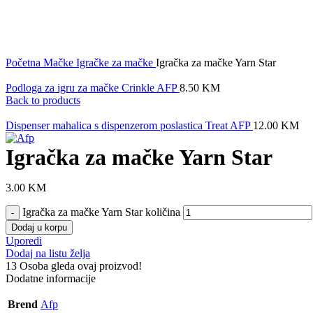
Click to enlarge
Početna
Mačke
Igračke za mačke
Igračka za mačke Yarn Star
Podloga za igru za mačke Crinkle AFP
8.50
KM
Back to products
Dispenser mahalica s dispenzerom poslastica Treat AFP
12.00
KM
Igračka za mačke Yarn Star
3.00
KM
Igračka za mačke Yarn Star količina
Dodaj u korpu
Uporedi
Dodaj na listu želja
13
Osoba gleda ovaj proizvod!
Dodatne informacije
Brend
Afp