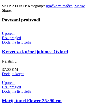
SKU:
2909AFP
Kategorije:
Igračke za mačke
,
Mačke
Share:
Povezani proizvodi
Uporedi
Brzi pregled
Dodaj na listu želja
Krevet za kućne ljubimce Oxford
Na stanju
37.00
KM
Dodaj u korpu
Uporedi
Brzi pregled
Dodaj na listu želja
Mačiji tunel Flower 25×90 cm