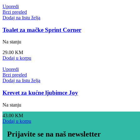
Uporedi
Brzi pregled
Dodaj na listu želja
Toalet za mačke Sprint Corner
Na stanju
29.00
KM
Dodaj u korpu
Uporedi
Brzi pregled
Dodaj na listu želja
Krevet za kućne ljubimce Joy
Na stanju
43.00
KM
Dodaj u korpu
Prijavite se na naš newsletter