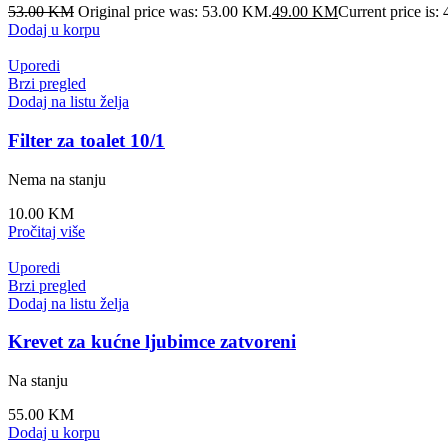
53.00
KM
Original price was: 53.00 KM.
49.00
KM
Current price is
Dodaj u korpu
Uporedi
Brzi pregled
Dodaj na listu želja
Filter za toalet 10/1
Nema na stanju
10.00
KM
Pročitaj više
Uporedi
Brzi pregled
Dodaj na listu želja
Krevet za kućne ljubimce zatvoreni
Na stanju
55.00
KM
Dodaj u korpu