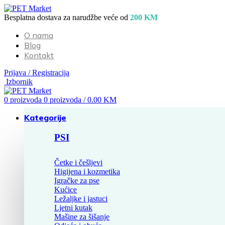
Besplatna dostava za narudžbe veće od
200 KM
O nama
Blog
Kontakt
Prijava / Registracija
Izbornik
0
proizvoda
0
proizvoda
/
0.00
KM
Kategorije
PSI
Četke i češljevi
Higijena i kozmetika
Igračke za pse
Kućice
Ležaljke i jastuci
Ljetni kutak
Mašine za šišanje