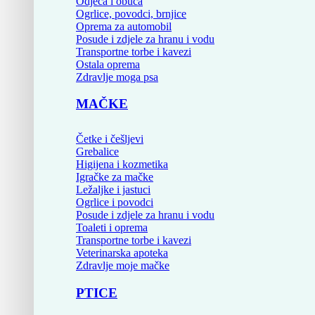
Odjeća i obuća
Ogrlice, povodci, brnjice
Oprema za automobil
Posude i zdjele za hranu i vodu
Transportne torbe i kavezi
Ostala oprema
Zdravlje moga psa
MAČKE
Četke i češljevi
Grebalice
Higijena i kozmetika
Igračke za mačke
Ležaljke i jastuci
Ogrlice i povodci
Posude i zdjele za hranu i vodu
Toaleti i oprema
Transportne torbe i kavezi
Veterinarska apoteka
Zdravlje moje mačke
PTICE