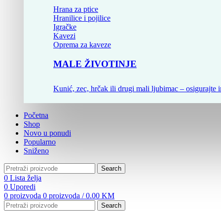
Hrana za ptice
Hranilice i pojilice
Igračke
Kavezi
Oprema za kaveze
MALE ŽIVOTINJE
Kunić, zec, hrčak ili drugi mali ljubimac – osigurajte i
Početna
Shop
Novo u ponudi
Popularno
Sniženo
Search
0
Lista želja
0
Uporedi
0
proizvoda
0
proizvoda
/
0.00
KM
Search