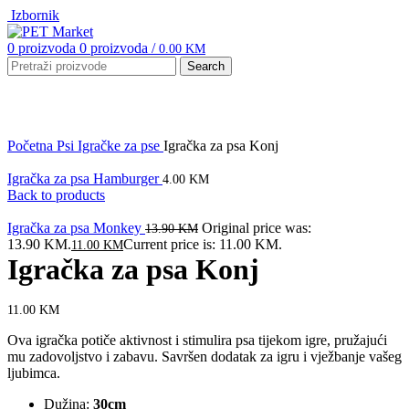
Izbornik
0
proizvoda
0
proizvoda
/
0.00
KM
Search
Click to enlarge
Početna
Psi
Igračke za pse
Igračka za psa Konj
Igračka za psa Hamburger
4.00
KM
Back to products
Igračka za psa Monkey
Original price was:
13.90
KM
13.90 KM.
Current price is: 11.00 KM.
11.00
KM
Igračka za psa Konj
11.00
KM
Ova igračka potiče aktivnost i stimulira psa tijekom igre, pružajući
mu zadovoljstvo i zabavu. Savršen dodatak za igru i vježbanje vašeg
ljubimca.
Dužina:
30cm