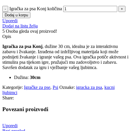
Igračka za psa Konj količina
Dodaj u korpu
Uporedi
Dodaj na listu želja
5
Osoba gleda ovaj proizvod!
Opis
Igračka za psa Konj
, dužine 30 cm, idealna je za interaktivnu
zabavu i žvakanje. Izrađena od izdržljivog materijala koji može
podnijeti žvakanje i igranje vašeg psa. Ova igračka potiče aktivnost i
stimulira psa tijekom igre, pružajući mu zadovoljstvo i zabavu.
Savršen dodatak za igru i vježbanje vašeg ljubimca.
Dužina:
30cm
Kategorije:
Igračke za pse
,
Psi
Oznake:
igracka za psa
,
kucni
ljubimci
Share:
Povezani proizvodi
Uporedi
Brzi pregled