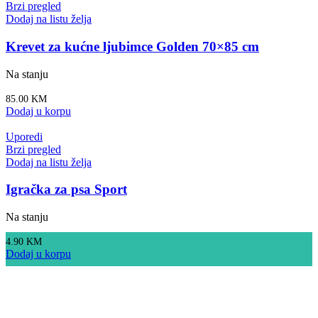
Brzi pregled
Dodaj na listu želja
Krevet za kućne ljubimce Golden 70×85 cm
Na stanju
85.00
KM
Dodaj u korpu
Uporedi
Brzi pregled
Dodaj na listu želja
Igračka za psa Sport
Na stanju
4.90
KM
Dodaj u korpu
Prijavite se na naš newsletter
Prijavite se i među prvima saznajte o novim proizvodima,