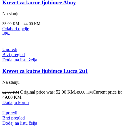
Krevet za kucne ljubimce Almy
Na stanju
–
35.00
KM
44.00
KM
Odaberi opcije
-6%
Uporedi
Brzi pregled
Dodaj na listu želja
Krevet za kućne ljubimce Lucca 2u1
Na stanju
Original price was: 52.00 KM.
Current price is:
52.00
KM
49.00
KM
49.00 KM.
Dodaj u korpu
Uporedi
Brzi pregled
Dodaj na listu želja