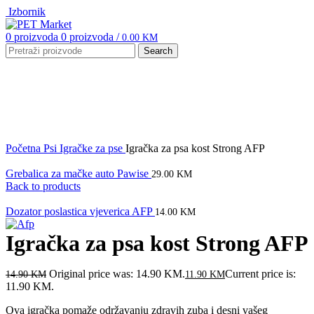
Izbornik
0
proizvoda
0
proizvoda
/
0.00
KM
Search
-20%
Click to enlarge
Početna
Psi
Igračke za pse
Igračka za psa kost Strong AFP
Grebalica za mačke auto Pawise
29.00
KM
Back to products
Dozator poslastica vjeverica AFP
14.00
KM
Igračka za psa kost Strong AFP
Original price was: 14.90 KM.
Current price is:
14.90
KM
11.90
KM
11.90 KM.
Ova igračka pomaže održavanju zdravih zuba i desni vašeg