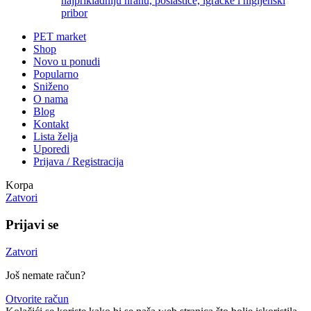
najprikladniju hranu, poslastice, igračke i higijenski
pribor
PET market
Shop
Novo u ponudi
Popularno
Sniženo
O nama
Blog
Kontakt
Lista želja
Uporedi
Prijava / Registracija
Korpa
Zatvori
Prijavi se
Zatvori
Još nemate račun?
Otvorite račun