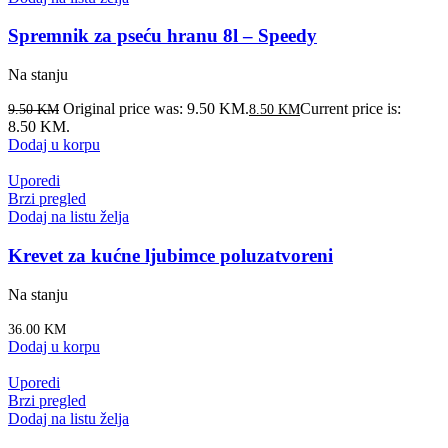
Spremnik za pseću hranu 8l – Speedy
Na stanju
Original price was: 9.50 KM.
Current price is:
9.50
KM
8.50
KM
8.50 KM.
Dodaj u korpu
Uporedi
Brzi pregled
Dodaj na listu želja
Krevet za kućne ljubimce poluzatvoreni
Na stanju
36.00
KM
Dodaj u korpu
Uporedi
Brzi pregled
Dodaj na listu želja