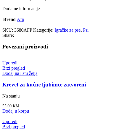
Dodatne informacije
Brend
Afp
SKU:
3680AFP
Kategorije:
Igračke za pse
,
Psi
Share:
Povezani proizvodi
Uporedi
Brzi pregled
Dodaj na listu želja
Krevet za kućne ljubimce zatvoreni
Na stanju
55.00
KM
Dodaj u korpu
Uporedi
Brzi pregled