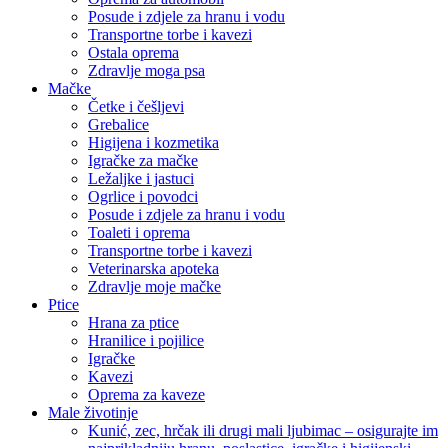
Posude i zdjele za hranu i vodu
Transportne torbe i kavezi
Ostala oprema
Zdravlje moga psa
Mačke
Četke i češljevi
Grebalice
Higijena i kozmetika
Igračke za mačke
Ležaljke i jastuci
Ogrlice i povodci
Posude i zdjele za hranu i vodu
Toaleti i oprema
Transportne torbe i kavezi
Veterinarska apoteka
Zdravlje moje mačke
Ptice
Hrana za ptice
Hranilice i pojilice
Igračke
Kavezi
Oprema za kaveze
Male životinje
Kunić, zec, hrčak ili drugi mali ljubimac – osigurajte im