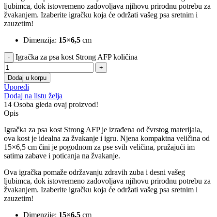
ljubimca, dok istovremeno zadovoljava njihovu prirodnu potrebu za
žvakanjem. Izaberite igračku koja će održati vašeg psa sretnim i
zauzetim!
Dimenzija:
15×6,5
cm
Igračka za psa kost Strong AFP količina
Dodaj u korpu
Uporedi
Dodaj na listu želja
14
Osoba gleda ovaj proizvod!
Opis
Igračka za psa kost Strong AFP je izrađena od čvrstog materijala,
ova kost je idealna za žvakanje i igru. Njena kompaktna veličina od
15×6,5 cm čini je pogodnom za pse svih veličina, pružajući im
satima zabave i poticanja na žvakanje.
Ova igračka pomaže održavanju zdravih zuba i desni vašeg
ljubimca, dok istovremeno zadovoljava njihovu prirodnu potrebu za
žvakanjem. Izaberite igračku koja će održati vašeg psa sretnim i
zauzetim!
Dimenzije:
15×6,5
cm