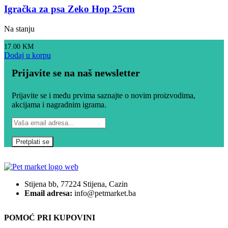
Igračka za psa Zeko Hop 25cm
Na stanju
17.00
KM
Dodaj u korpu
Prijavite se na naš newsletter
Prijavite se i među prvima saznajte o novim proizvodima,
akcijama i nagradnim igrama.
Stijena bb, 77224 Stijena, Cazin
Email adresa:
info@petmarket.ba
POMOĆ PRI KUPOVINI