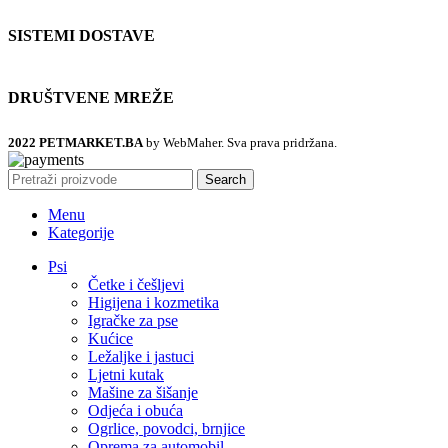
SISTEMI DOSTAVE
DRUŠTVENE MREŽE
2022 PETMARKET.BA
by WebMaher. Sva prava pridržana.
Search
Menu
Kategorije
Psi
Četke i češljevi
Higijena i kozmetika
Igračke za pse
Kućice
Ležaljke i jastuci
Ljetni kutak
Mašine za šišanje
Odjeća i obuća
Ogrlice, povodci, brnjice
Oprema za automobil