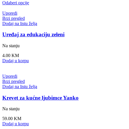
Odaberi opcije
Uporedi
Brzi pregled
Dodaj na listu želja
Uređaj za edukaciju zeleni
Na stanju
4.00
KM
Dodaj u korpu
Uporedi
Brzi pregled
Dodaj na listu želja
Krevet za kućne ljubimce Yanko
Na stanju
59.00
KM
Dodaj u korpu