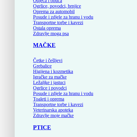
Odjeća i obuća
Ogrlice, povodci, brnjice
Oprema za automobil
Posude i zdjele za hranu i vodu
Transportne torbe i kavezi
Ostala oprema
Zdravlje moga psa
MAČKE
Četke i češljevi
Grebalice
Higijena i kozmetika
Igračke za mačke
Ležaljke i jastuci
Ogrlice i povodci
Posude i zdjele za hranu i vodu
Toaleti i oprema
Transportne torbe i kavezi
Veterinarska apoteka
Zdravlje moje mačke
PTICE