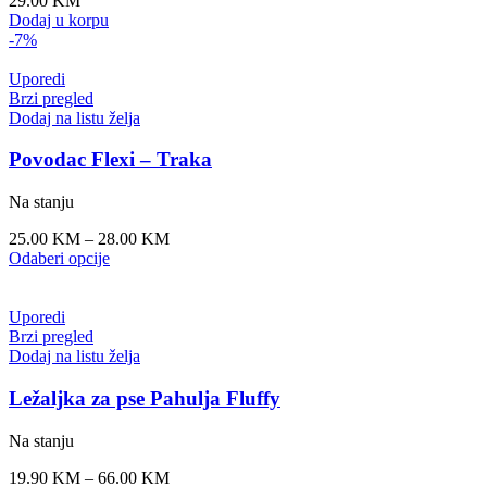
29.00
KM
Dodaj u korpu
-7%
Uporedi
Brzi pregled
Dodaj na listu želja
Povodac Flexi – Traka
Na stanju
25.00
KM
–
28.00
KM
Odaberi opcije
Uporedi
Brzi pregled
Dodaj na listu želja
Ležaljka za pse Pahulja Fluffy
Na stanju
19.90
KM
–
66.00
KM