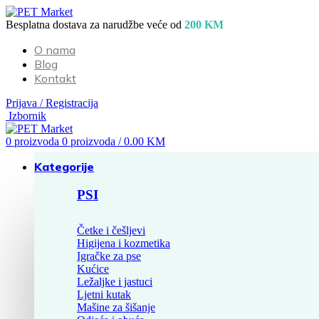
Besplatna dostava za narudžbe veće od
200 KM
O nama
Blog
Kontakt
Prijava / Registracija
Izbornik
0
proizvoda
0
proizvoda
/
0.00
KM
Kategorije
PSI
Četke i češljevi
Higijena i kozmetika
Igračke za pse
Kućice
Ležaljke i jastuci
Ljetni kutak
Mašine za šišanje