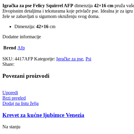
Igračka za pse Felicy Squirrel AFP
dimenzija
42×16 cm
pruža vašem
živopisnim detaljima i teksturama koje privlače pse. Idealna je za igru 
žele se zabavljati u sigurnom okruženju svog doma.
Dimenzija:
42×16
cm
Dodatne informacije
Brend
Afp
SKU:
4417AFP
Kategorije:
Igračke za pse
,
Psi
Share:
Povezani proizvodi
Uporedi
Brzi pregled
Dodaj na listu želja
Krevet za kućne ljubimce Venezia
Na stanju