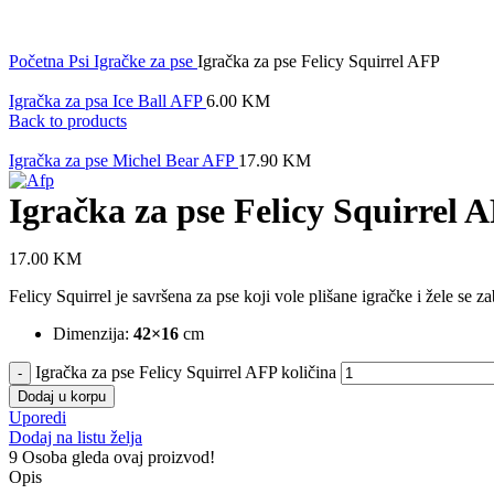
Click to enlarge
Početna
Psi
Igračke za pse
Igračka za pse Felicy Squirrel AFP
Igračka za psa Ice Ball AFP
6.00
KM
Back to products
Igračka za pse Michel Bear AFP
17.90
KM
Igračka za pse Felicy Squirrel 
17.00
KM
Felicy Squirrel je savršena za pse koji vole plišane igračke i žele se
Dimenzija:
42×16
cm
Igračka za pse Felicy Squirrel AFP količina
Dodaj u korpu
Uporedi
Dodaj na listu želja
9
Osoba gleda ovaj proizvod!
Opis