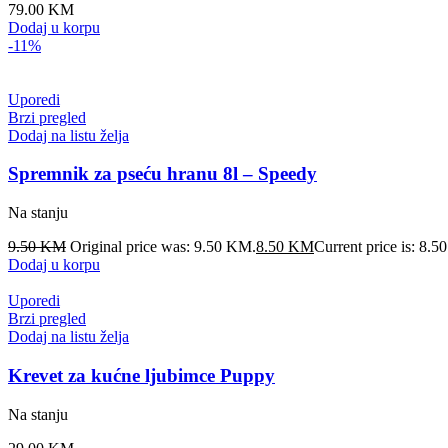
79.00
KM
Dodaj u korpu
-11%
Uporedi
Brzi pregled
Dodaj na listu želja
Spremnik za pseću hranu 8l – Speedy
Na stanju
9.50
KM
Original price was: 9.50 KM.
8.50
KM
Current price is: 8.
Dodaj u korpu
Uporedi
Brzi pregled
Dodaj na listu želja
Krevet za kućne ljubimce Puppy
Na stanju