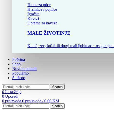
Hrana za ptice
Hranilice i pojilice
Igračke
Kavezi
Oprema za kaveze
MALE ŽIVOTINJE
Kunić, zec, hrčak ili drugi mali ljubimac – osigurajte i
Početna
Shop
Novo u ponudi
Popularno
Sniženo
Search
0
Lista želja
0
Uporedi
0
proizvoda
0
proizvoda
/
0.00
KM
Search