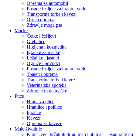
Oprema za automobil
Posude i zdjele za hranu i vodu
Transportne torbe i kavezi
Ostala oprema
Zdravlje moga psa
Mačke
Četke i češljevi
Grebalice
Higijena i kozmetika
Igračke za mačke
Ležaljke i jastuci
Ogrlice i povodci
Posude i zdjele za hranu i vodu
Toaleti i oprema
Transportne torbe i kavezi
Veterinarska apoteka
Zdravlje moje mačke
Ptice
Hrana za ptice
Hranilice i pojilice
Igračke
Kavezi
Oprema za kaveze
Male životinje
Kunić, zec, hrčak ili drugi mali ljubimac – osigurajte im