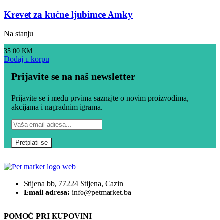
Krevet za kućne ljubimce Amky
Na stanju
35.00
KM
Dodaj u korpu
Prijavite se na naš newsletter
Prijavite se i među prvima saznajte o novim proizvodima,
akcijama i nagradnim igrama.
Stijena bb, 77224 Stijena, Cazin
Email adresa:
info@petmarket.ba
POMOĆ PRI KUPOVINI