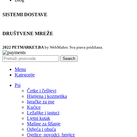
SISTEMI DOSTAVE
DRUŠTVENE MREŽE
2022 PETMARKET.BA
by WebMaher. Sva prava pridržana.
Search
Menu
Kategorije
Psi
Četke i češljevi
Higijena i kozmetika
Igračke za pse
Kućice
Ležaljke i jastuci
Ljetni kutak
Mašine za šišanje
Odjeća i obuća
Ogrlice, povodci, brnjice