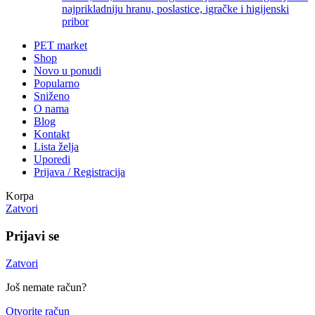
najprikladniju hranu, poslastice, igračke i higijenski
pribor
PET market
Shop
Novo u ponudi
Popularno
Sniženo
O nama
Blog
Kontakt
Lista želja
Uporedi
Prijava / Registracija
Korpa
Zatvori
Prijavi se
Zatvori
Još nemate račun?
Otvorite račun