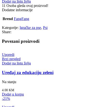
Dodaj na listu želja
11
Osoba gleda ovaj proizvod!
Dodatne informacije
Brend
FangFang
Kategorije:
Igračke za pse
,
Psi
Share:
Povezani proizvodi
Uporedi
Brzi pregled
Dodaj na listu želja
Uređaj za edukaciju zeleni
Na stanju
4.00
KM
Dodaj u korpu
-21%