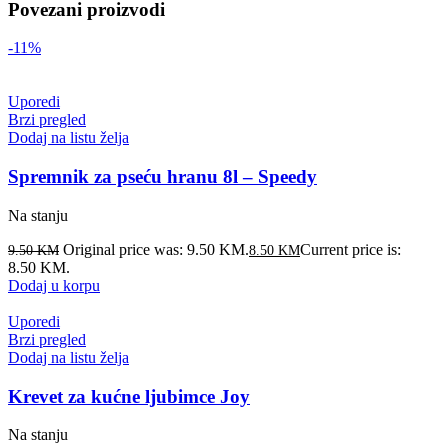
Povezani proizvodi
-11%
Uporedi
Brzi pregled
Dodaj na listu želja
Spremnik za pseću hranu 8l – Speedy
Na stanju
Original price was: 9.50 KM.
Current price is:
9.50
KM
8.50
KM
8.50 KM.
Dodaj u korpu
Uporedi
Brzi pregled
Dodaj na listu želja
Krevet za kućne ljubimce Joy
Na stanju