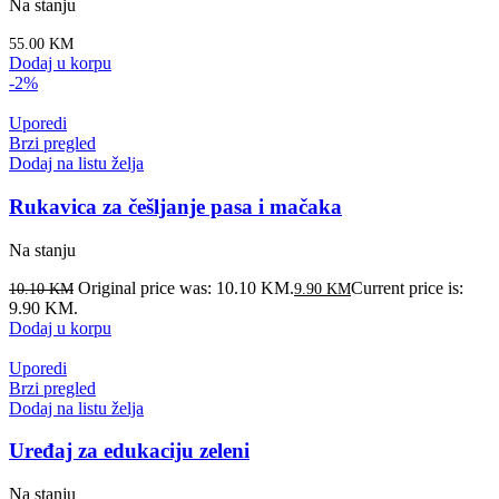
Na stanju
55.00
KM
Dodaj u korpu
-2%
Uporedi
Brzi pregled
Dodaj na listu želja
Rukavica za češljanje pasa i mačaka
Na stanju
Original price was: 10.10 KM.
Current price is:
10.10
KM
9.90
KM
9.90 KM.
Dodaj u korpu
Uporedi
Brzi pregled
Dodaj na listu želja
Uređaj za edukaciju zeleni
Na stanju