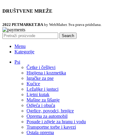
DRUŠTVENE MREŽE
2022 PETMARKET.BA
by WebMaher. Sva prava pridržana.
Search
Menu
Kategorije
Psi
Četke i češljevi
Higijena i kozmetika
Igračke za pse
Kućice
Ležaljke i jastuci
Ljetni kutak
Mašine za šišanje
Odjeća i obuća
Ogrlice, povodci, brnjice
Oprema za automobil
Posude i zdjele za hranu i vodu
Transportne torbe i kavezi
Ostala oprema