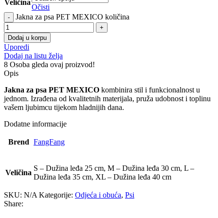
Veličina
Očisti
Jakna za psa PET MEXICO količina
Dodaj u korpu
Uporedi
Dodaj na listu želja
8
Osoba gleda ovaj proizvod!
Opis
Jakna za psa PET MEXICO
kombinira stil i funkcionalnost u
jednom. Izrađena od kvalitetnih materijala, pruža udobnost i toplinu
vašem ljubimcu tijekom hladnijih dana.
Dodatne informacije
Brend
FangFang
S – Dužina leđa 25 cm, M – Dužina leđa 30 cm, L –
Veličina
Dužina leđa 35 cm, XL – Dužina leđa 40 cm
SKU:
N/A
Kategorije:
Odjeća i obuća
,
Psi
Share: