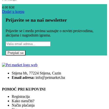
4.00
KM
Dodaj u korpu
Prijavite se na naš newsletter
Prijavite se i među prvima saznajte o novim proizvodima,
akcijama i nagradnim igrama.
Stijena bb, 77224 Stijena, Cazin
Email adresa:
info@petmarket.ba
POMOĆ PRI KUPOVINI
Registracija
Kako naručiti?
Način plaćanja