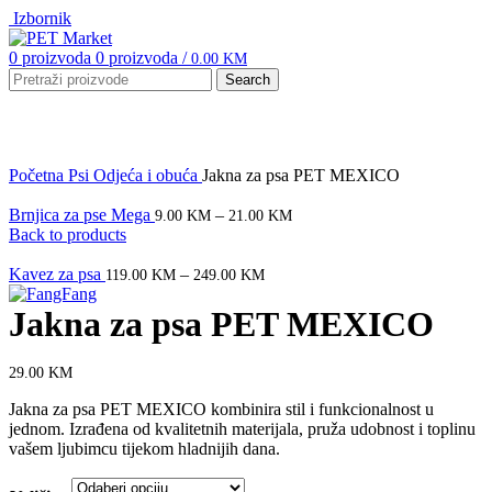
Izbornik
0
proizvoda
0
proizvoda
/
0.00
KM
Search
Click to enlarge
Početna
Psi
Odjeća i obuća
Jakna za psa PET MEXICO
Brnjica za pse Mega
–
9.00
KM
21.00
KM
Back to products
Kavez za psa
–
119.00
KM
249.00
KM
Jakna za psa PET MEXICO
29.00
KM
Jakna za psa PET MEXICO kombinira stil i funkcionalnost u
jednom. Izrađena od kvalitetnih materijala, pruža udobnost i toplinu
vašem ljubimcu tijekom hladnijih dana.