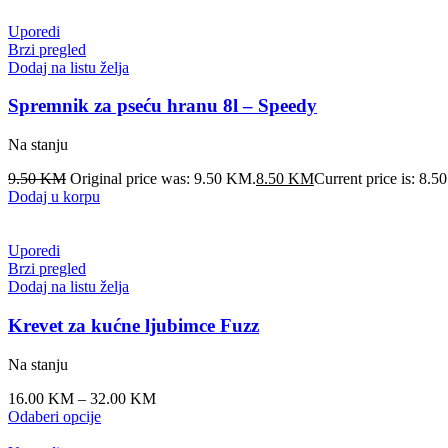
Uporedi
Brzi pregled
Dodaj na listu želja
Spremnik za pseću hranu 8l – Speedy
Na stanju
9.50
KM
Original price was: 9.50 KM.
8.50
KM
Current price is: 8.
Dodaj u korpu
Uporedi
Brzi pregled
Dodaj na listu želja
Krevet za kućne ljubimce Fuzz
Na stanju
16.00
KM
–
32.00
KM
Odaberi opcije