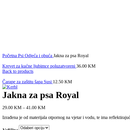
Click to enlarge
Početna
Psi
Odjeća i obuća
Jakna za psa Royal
Krevet za kućne ljubimce poluzatvoreni
36.00
KM
Back to products
Čarape za zaštitu šapa Susi
12.50
KM
Jakna za psa Royal
29.00
KM
–
41.00
KM
Izrađena je od materijala otpornog na vjetar i vodu, te ima reflektira