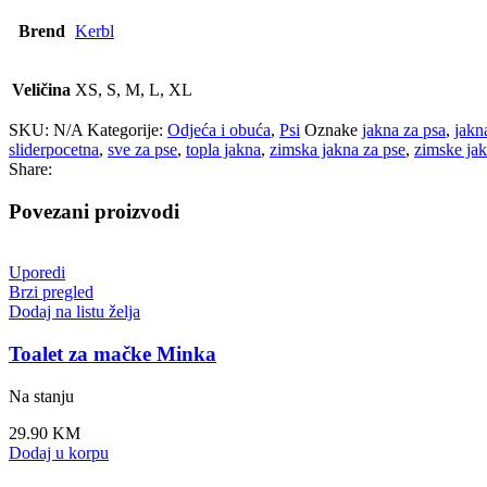
Brend
Kerbl
Veličina
XS, S, M, L, XL
SKU:
N/A
Kategorije:
Odjeća i obuća
,
Psi
Oznake
jakna za psa
,
jakn
sliderpocetna
,
sve za pse
,
topla jakna
,
zimska jakna za pse
,
zimske jak
Share:
Povezani proizvodi
Uporedi
Brzi pregled
Dodaj na listu želja
Toalet za mačke Minka
Na stanju
29.90
KM
Dodaj u korpu