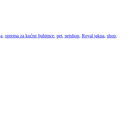
ja
,
oprema za kućne ljubimce
,
pet
,
petshop
,
Royal jakna
,
shop
,