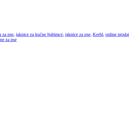
a za pse
,
jaknice za kućne ljubimce
,
jaknice za pse
,
Kerbl
,
online proda
ne za pse