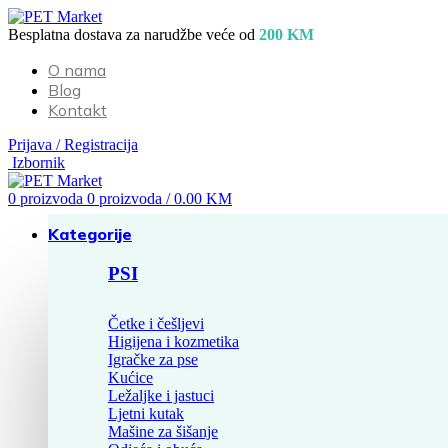
Besplatna dostava za narudžbe veće od
200 KM
O nama
Blog
Kontakt
Prijava / Registracija
Izbornik
0
proizvoda
0
proizvoda
/
0.00
KM
Kategorije
PSI
Četke i češljevi
Higijena i kozmetika
Igračke za pse
Kućice
Ležaljke i jastuci
Ljetni kutak
Mašine za šišanje