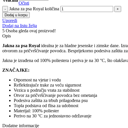
Veličina
Očisti
Jakna za psa Royal količina
Dodaj u korpu
Uporedi
Dodaj na listu želja
5
Osoba gleda ovaj proizvod!
Opis
Jakna za psa Royal
idealna je za hladne jesenske i zimske dane. Izra
otvorom za pričvršćivanje povodca. Besprijekorno podesiva zaštita za
Jakna je izrađena od 100% poliestera i periva je na 30 °C, što olakšav
ZNAČAJKE:
Otpornost na vjetar i vodu
Reflektirajuće trake za veću sigurnost
Vezica u području vrata za stabilnost
Otvor za pričvršćivanje povodca bez ometanja
Podesiva zaštita za trbuh prilagođena psu
Topla podstava od flisa za udobnost
Materijal: 100% poliester
Perivo na 30 °C za jednostavno održavanje
Dodatne informacije