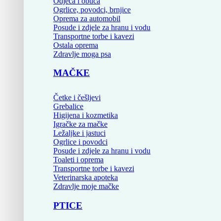
Odjeća i obuća
Ogrlice, povodci, brnjice
Oprema za automobil
Posude i zdjele za hranu i vodu
Transportne torbe i kavezi
Ostala oprema
Zdravlje moga psa
MAČKE
Četke i češljevi
Grebalice
Higijena i kozmetika
Igračke za mačke
Ležaljke i jastuci
Ogrlice i povodci
Posude i zdjele za hranu i vodu
Toaleti i oprema
Transportne torbe i kavezi
Veterinarska apoteka
Zdravlje moje mačke
PTICE