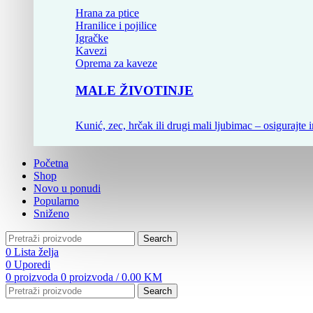
Hrana za ptice
Hranilice i pojilice
Igračke
Kavezi
Oprema za kaveze
MALE ŽIVOTINJE
Kunić, zec, hrčak ili drugi mali ljubimac – osigurajte i
Početna
Shop
Novo u ponudi
Popularno
Sniženo
Search
0
Lista želja
0
Uporedi
0
proizvoda
0
proizvoda
/
0.00
KM
Search