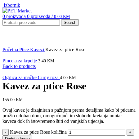
Izbornik
0
proizvoda
0
proizvoda
/
0.00
KM
Search
Click to enlarge
Početna
Ptice
Kavezi
Kavez za ptice Rose
Pinceta za krpelje
3.40
KM
Back to products
Ogrlica za mačke Curly roza
4.00
KM
Kavez za ptice Rose
155.00
KM
Ovaj kavez je dizajniran s pažnjom prema detaljima kako bi pticama
pružio udoban dom, omogućujući im slobodu kretanja unutar
kaveza dok ih istovremeno štiti od vanjskih utjecaja.
Kavez za ptice Rose količina
Dodaj u korpu