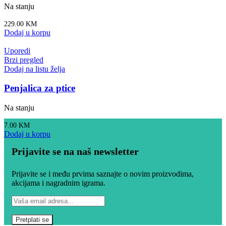
Na stanju
229.00
KM
Dodaj u korpu
Uporedi
Brzi pregled
Dodaj na listu želja
Penjalica za ptice
Na stanju
7.00
KM
Dodaj u korpu
Prijavite se na naš newsletter
Prijavite se i među prvima saznajte o novim proizvodima,
akcijama i nagradnim igrama.