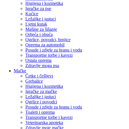
Higijena i kozmetika
Igračke za pse
Kućice
Ležaljke i jastuci
Ljetni kutak
Mašine za šišanje
Odjeća i obuća
Ogrlice, povodci, brnjice
Oprema za automobil
Posude i zdjele za hranu i vodu
Transportne torbe i kavezi
Ostala oprema
Zdravlje moga psa
Mačke
Četke i češljevi
Grebalice
Higijena i kozmetika
Igračke za mačke
Ležaljke i jastuci
Ogrlice i povodci
Posude i zdjele za hranu i vodu
Toaleti i oprema
Transportne torbe i kavezi
Veterinarska apoteka
Zdravlje moje mačke