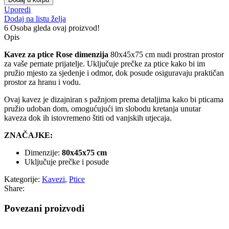
Uporedi
Dodaj na listu želja
6
Osoba gleda ovaj proizvod!
Opis
Kavez za ptice Rose dimenzija
80x45x75 cm nudi prostran prostor
za vaše pernate prijatelje. Uključuje prečke za ptice kako bi im
pružio mjesto za sjedenje i odmor, dok posude osiguravaju praktičan
prostor za hranu i vodu.
Ovaj kavez je dizajniran s pažnjom prema detaljima kako bi pticama
pružio udoban dom, omogućujući im slobodu kretanja unutar
kaveza dok ih istovremeno štiti od vanjskih utjecaja.
ZNAČAJKE:
Dimenzije:
80x45x75 cm
Uključuje prečke i posude
Kategorije:
Kavezi
,
Ptice
Share:
Povezani proizvodi