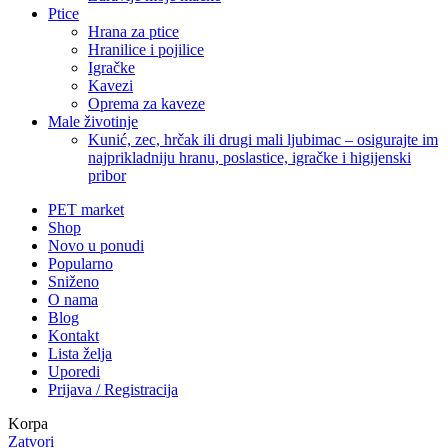
Ptice
Hrana za ptice
Hranilice i pojilice
Igračke
Kavezi
Oprema za kaveze
Male životinje
Kunić, zec, hrčak ili drugi mali ljubimac – osigurajte im
najprikladniju hranu, poslastice, igračke i higijenski
pribor
PET market
Shop
Novo u ponudi
Popularno
Sniženo
O nama
Blog
Kontakt
Lista želja
Uporedi
Prijava / Registracija
Korpa
Zatvori