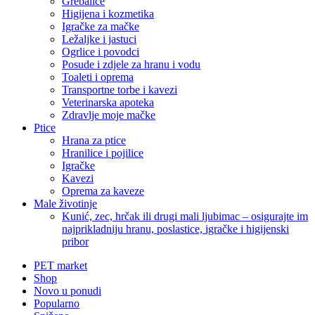
Grebalice
Higijena i kozmetika
Igračke za mačke
Ležaljke i jastuci
Ogrlice i povodci
Posude i zdjele za hranu i vodu
Toaleti i oprema
Transportne torbe i kavezi
Veterinarska apoteka
Zdravlje moje mačke
Ptice
Hrana za ptice
Hranilice i pojilice
Igračke
Kavezi
Oprema za kaveze
Male životinje
Kunić, zec, hrčak ili drugi mali ljubimac – osigurajte im
najprikladniju hranu, poslastice, igračke i higijenski
pribor
PET market
Shop
Novo u ponudi
Popularno