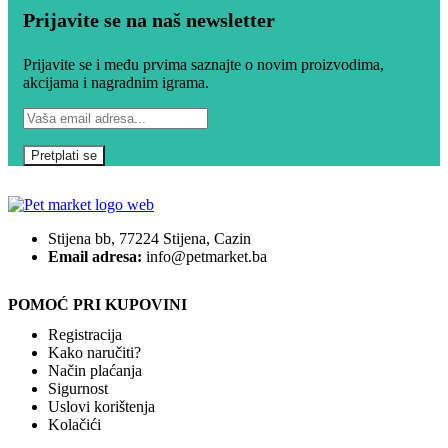
Prijavite se na naš newsletter
Prijavite se i među prvima saznajte o novim proizvodima,
akcijama i nagradnim igrama.
Stijena bb, 77224 Stijena, Cazin
Email adresa:
info@petmarket.ba
POMOĆ PRI KUPOVINI
Registracija
Kako naručiti?
Način plaćanja
Sigurnost
Uslovi korištenja
Kolačići