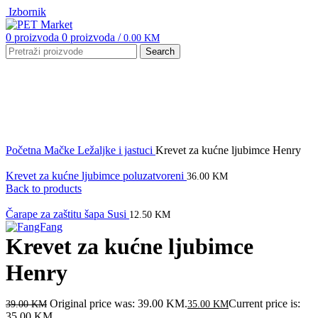
Izbornik
0
proizvoda
0
proizvoda
/
0.00
KM
Search
-10%
Click to enlarge
Početna
Mačke
Ležaljke i jastuci
Krevet za kućne ljubimce Henry
Krevet za kućne ljubimce poluzatvoreni
36.00
KM
Back to products
Čarape za zaštitu šapa Susi
12.50
KM
Krevet za kućne ljubimce
Henry
Original price was: 39.00 KM.
Current price is:
39.00
KM
35.00
KM
35.00 KM.