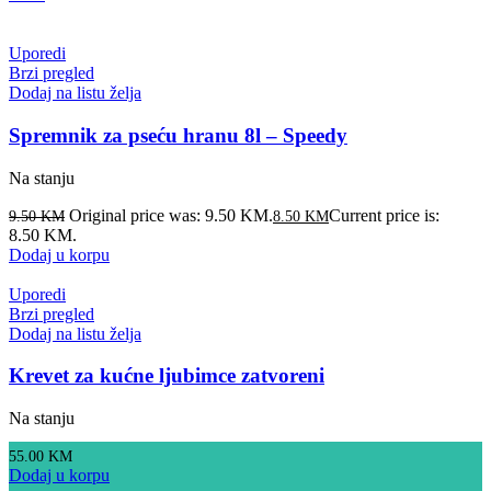
Uporedi
Brzi pregled
Dodaj na listu želja
Spremnik za pseću hranu 8l – Speedy
Na stanju
Original price was: 9.50 KM.
Current price is:
9.50
KM
8.50
KM
8.50 KM.
Dodaj u korpu
Uporedi
Brzi pregled
Dodaj na listu želja
Krevet za kućne ljubimce zatvoreni
Na stanju
55.00
KM
Dodaj u korpu