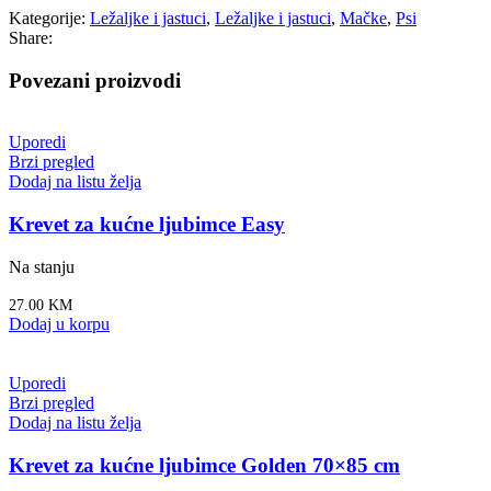
Kategorije:
Ležaljke i jastuci
,
Ležaljke i jastuci
,
Mačke
,
Psi
Share:
Povezani proizvodi
Uporedi
Brzi pregled
Dodaj na listu želja
Krevet za kućne ljubimce Easy
Na stanju
27.00
KM
Dodaj u korpu
Uporedi
Brzi pregled
Dodaj na listu želja
Krevet za kućne ljubimce Golden 70×85 cm