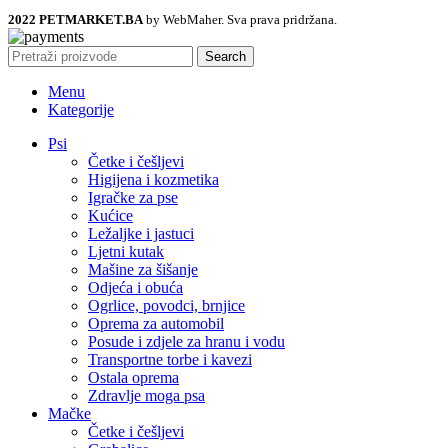
2022 PETMARKET.BA
by WebMaher. Sva prava pridržana.
Search
Menu
Kategorije
Psi
Četke i češljevi
Higijena i kozmetika
Igračke za pse
Kućice
Ležaljke i jastuci
Ljetni kutak
Mašine za šišanje
Odjeća i obuća
Ogrlice, povodci, brnjice
Oprema za automobil
Posude i zdjele za hranu i vodu
Transportne torbe i kavezi
Ostala oprema
Zdravlje moga psa
Mačke
Četke i češljevi