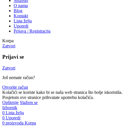
Sniženo
O nama
Blog
Kontakt
Lista želja
Uporedi
Prijava / Registracija
Korpa
Zatvori
Prijavi se
Zatvori
Još nemate račun?
Otvorite račun
Kolačići se koriste kako bi se naša web stranica što bolje iskoristila.
Posjetom ove stranice prihvatate upotrebu kolačića.
Opširnije
Slažem se
Izbornik
0
Lista želja
0
Uporedi
0
proizvoda
Korpa