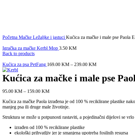
Click to enlarge
Početna
Mačke
Ležaljke i jastuci
Kućica za mačke i male pse Paola 
Igračka za mačke Kerbl Mop
3.50
KM
Back to products
Kućica za psa PetFang
169.00
KM
–
239.00
KM
Kućica za mačke i male pse Pao
95.00
KM
–
159.00
KM
Kućica za mačke Paola izrađena je od 100 % reciklirane plastike nako
manjeg psa ili druge male životinje.
Struktura se može u potpunosti rastaviti, a pojedinačni dijelovi se vrl
izrađen od 100 % reciklirane plastike
ekološki prihvatljiv jer je smanjena upotreba fosilnih resursa