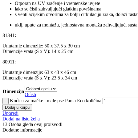
Otporan na UV zračenje i vremenske uvjete
lako se čisti zahvaljujući glatkim površinama
s ventilacijskim otvorima za bolju cirkulaciju zraka, dolazi rasta
uklj. upute za montažu, jednostavna montaža zahvaljujući susta
81341:
Unutarnje dimenzije: 50 x 37,5 x 30 cm
Dimenzije vrata (Š x V): 14 x 25 cm
80911:
Unutarnje dimenzije: 63 x 43 x 46 cm
Dimenzije vrata (Š x V): 23,5 x 34 cm
Dimenzija
Očisti
Kućica za mačke i male pse Paola Eco količina
Dodaj u korpu
Uporedi
Dodaj na listu želja
13
Osoba gleda ovaj proizvod!
Dodatne informacije