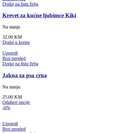
Dodaj na listu želja
Krevet za kućne ljubimce Kiki
Na stanju
32.00
KM
Dodaj u korpu
Uporedi
Brzi pregled
Dodaj na listu želja
Jakna za psa crna
Na stanju
25.00
KM
Odaberi opcije
-6%
Uporedi
Brzi pregled