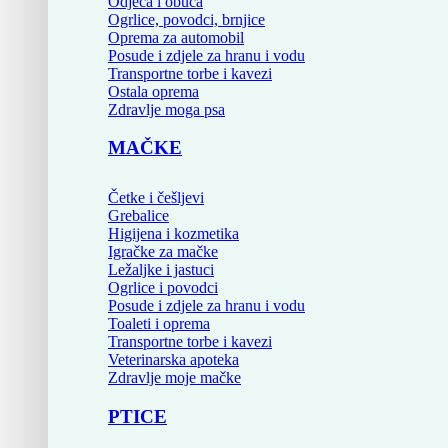
Odjeća i obuća
Ogrlice, povodci, brnjice
Oprema za automobil
Posude i zdjele za hranu i vodu
Transportne torbe i kavezi
Ostala oprema
Zdravlje moga psa
MAČKE
Četke i češljevi
Grebalice
Higijena i kozmetika
Igračke za mačke
Ležaljke i jastuci
Ogrlice i povodci
Posude i zdjele za hranu i vodu
Toaleti i oprema
Transportne torbe i kavezi
Veterinarska apoteka
Zdravlje moje mačke
PTICE