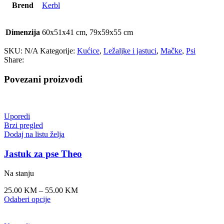
Brend
Kerbl
Dimenzija
60x51x41 cm, 79x59x55 cm
SKU:
N/A
Kategorije:
Kućice
,
Ležaljke i jastuci
,
Mačke
,
Psi
Share:
Povezani proizvodi
Uporedi
Brzi pregled
Dodaj na listu želja
Jastuk za pse Theo
Na stanju
25.00
KM
–
55.00
KM
Odaberi opcije