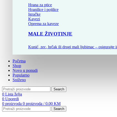
Hrana za ptice
Hranilice i pojilice
Igračke
Kavezi
Oprema za kaveze
MALE ŽIVOTINJE
Kunić, zec, hrčak ili drugi mali ljubimac – osigurajte i
Početna
Shop
Novo u ponudi
Popularno
Sniženo
Search
0
Lista želja
0
Uporedi
0
proizvoda
0
proizvoda
/
0.00
KM
Search