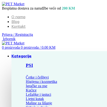
Besplatna dostava za narudžbe veće od
200 KM
O nama
Blog
Kontakt
Prijava / Registracija
Izbornik
0
proizvoda
0
proizvoda
/
0.00
KM
Kategorije
PSI
Četke i češljevi
Higijena i kozmetika
Igračke za pse
Kućice
Ležaljke i jastuci
Ljetni kutak
Mašine za šišanje