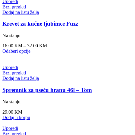
Uporedi
Brzi pregled
Dodaj na listu želja
Krevet za kućne ljubimce Fuzz
Na stanju
16.00
KM
–
32.00
KM
Odaberi opcije
Uporedi
Brzi pregled
Dodaj na listu želja
Spremnik za pseću hranu 46l – Tom
Na stanju
29.00
KM
Dodaj u korpu
Uporedi
Brzi pregled