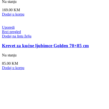
Na stanju
169.00
KM
Dodaj u korpu
Uporedi
Brzi pregled
Dodaj na listu želja
Krevet za kućne ljubimce Golden 70×85 cm
Na stanju
85.00
KM
Dodaj u korpu
Uporedi
Brzi pregled
Dodaj na listu želja
Krevet za kućne ljubimce Fuzz
Na stanju