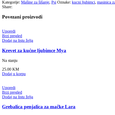
Kategorije:
Mašine za šišanje
,
Psi
Oznake:
kucni ljubimci
,
masinica z
Share:
Povezani proizvodi
Uporedi
Brzi pregled
Dodaj na listu želja
Krevet za kućne ljubimce Mya
Na stanju
25.00
KM
Dodaj u korpu
Uporedi
Brzi pregled
Dodaj na listu želja
Grebalica penjalica za mačke Lara