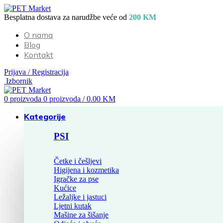
Besplatna dostava za narudžbe veće od
200 KM
O nama
Blog
Kontakt
Prijava / Registracija
Izbornik
0
proizvoda
0
proizvoda
/
0.00
KM
Kategorije
PSI
Četke i češljevi
Higijena i kozmetika
Igračke za pse
Kućice
Ležaljke i jastuci
Ljetni kutak
Mašine za šišanje