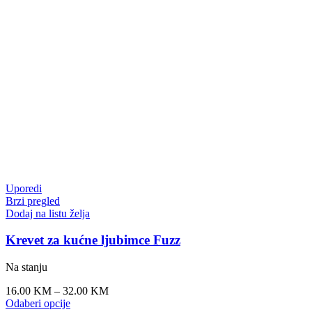
16.00
KM
–
32.00
KM
Odaberi opcije
Uporedi
Brzi pregled
Dodaj na listu želja
Igračka za psa Zeko Hop 25cm
Na stanju
17.00
KM
Dodaj u korpu
Uporedi
Brzi pregled
Dodaj na listu želja
Spremnik za pseću hranu 46l – Tom
Na stanju