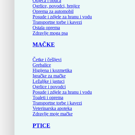
Odjeća i obuća
Ogrlice, povodci, brnjice
Oprema za automobil
Posude i zdjele za hranu i vodu
Transportne torbe i kavezi
Ostala oprema
Zdravlje moga psa
MAČKE
Četke i češljevi
Grebalice
Higijena i kozmetika
Igračke za mačke
Ležaljke i jastuci
Ogrlice i povodci
Posude i zdjele za hranu i vodu
Toaleti i oprema
Transportne torbe i kavezi
Veterinarska apoteka
Zdravlje moje mačke
PTICE