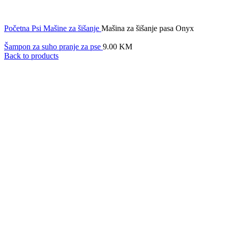
Click to enlarge
Početna
Psi
Mašine za šišanje
Mašina za šišanje pasa Onyx
Šampon za suho pranje za pse
9.00
KM
Back to products