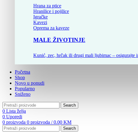
Hrana za ptice
Hranilice i pojilice
Igračke
Kavezi
Oprema za kaveze
MALE ŽIVOTINJE
Kunić, zec, hrčak ili drugi mali ljubimac – osigurajte i
Početna
Shop
Novo u ponudi
Popularno
Sniženo
Search
0
Lista želja
0
Uporedi
0
proizvoda
0
proizvoda
/
0.00
KM
Search