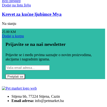
Brzi pregled
Dodaj na listu želja
Krevet za kućne ljubimce Mya
Na stanju
25.00
KM
Dodaj u korpu
Prijavite se na naš newsletter
Prijavite se i među prvima saznajte o novim proizvodima,
akcijama i nagradnim igrama.
Stijena bb, 77224 Stijena, Cazin
Email adresa:
info@petmarket.ba