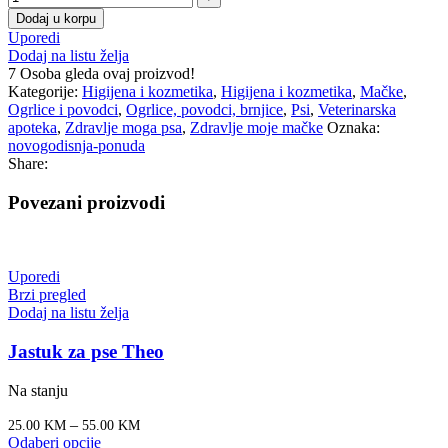
Dodaj u korpu
Uporedi
Dodaj na listu želja
7
Osoba gleda ovaj proizvod!
Kategorije:
Higijena i kozmetika
,
Higijena i kozmetika
,
Mačke
,
Ogrlice i povodci
,
Ogrlice, povodci, brnjice
,
Psi
,
Veterinarska
apoteka
,
Zdravlje moga psa
,
Zdravlje moje mačke
Oznaka:
novogodisnja-ponuda
Share:
Povezani proizvodi
Uporedi
Brzi pregled
Dodaj na listu želja
Jastuk za pse Theo
Na stanju
–
25.00
KM
55.00
KM
Odaberi opcije