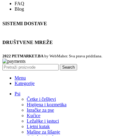
FAQ
Blog
SISTEMI DOSTAVE
DRUŠTVENE MREŽE
2022 PETMARKET.BA
by WebMaher. Sva prava pridržana.
Search
Menu
Kategorije
Psi
Četke i češljevi
Higijena i kozmetika
Igračke za pse
Kućice
Ležaljke i jastuci
Ljetni kutak
Mašine za šišanje