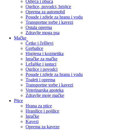
Odjeća i obuća
Ogrlice, povodci, brnjice
Oprema za automobil
Posude i zdjele za hranu i vodu
Transportne torbe i kavezi
Ostala oprema
Zdravlje moga psa
Mačke
Četke i češljevi
Grebalice
Higijena i kozmetika
Igračke za mačke
Ležaljke i jastuci
Ogrlice i povodci
Posude i zdjele za hranu i vodu
Toaleti i oprema
Transportne torbe i kavezi
Veterinarska apoteka
Zdravlje moje mačke
Ptice
Hrana za ptice
Hranilice i pojilice
Igračke
Kavezi
Oprema za kaveze