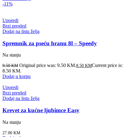
-11%
Uporedi
Brzi pregled
Dodaj na listu želja
Spremnik za pseću hranu 8l – Speedy
Na stanju
Original price was: 9.50 KM.
Current price is:
9.50
KM
8.50
KM
8.50 KM.
Dodaj u korpu
Uporedi
Brzi pregled
Dodaj na listu želja
Krevet za kućne ljubimce Easy
Na stanju
27.00
KM