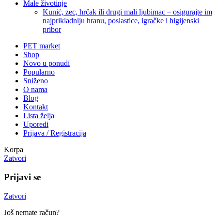
Male životinje
Kunić, zec, hrčak ili drugi mali ljubimac – osigurajte im
najprikladniju hranu, poslastice, igračke i higijenski
pribor
PET market
Shop
Novo u ponudi
Popularno
Sniženo
O nama
Blog
Kontakt
Lista želja
Uporedi
Prijava / Registracija
Korpa
Zatvori
Prijavi se
Zatvori
Još nemate račun?