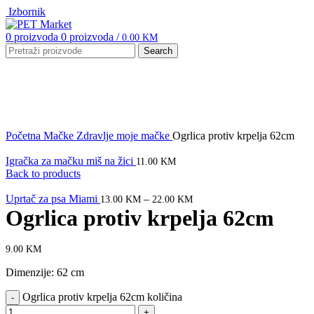
Izbornik
0
proizvoda
0
proizvoda
/
0.00
KM
Search
Click to enlarge
Početna
Mačke
Zdravlje moje mačke
Ogrlica protiv krpelja 62cm
Igračka za mačku miš na žici
11.00
KM
Back to products
Uprtač za psa Miami
–
13.00
KM
22.00
KM
Ogrlica protiv krpelja 62cm
9.00
KM
Dimenzije: 62 cm
Ogrlica protiv krpelja 62cm količina