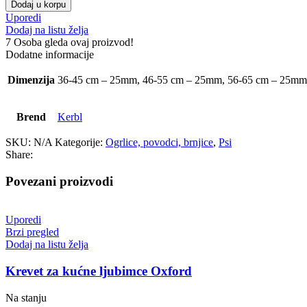
Dodaj u korpu
Uporedi
Dodaj na listu želja
7
Osoba gleda ovaj proizvod!
Dodatne informacije
Dimenzija
36-45 cm – 25mm, 46-55 cm – 25mm, 56-65 cm – 25mm
Brend
Kerbl
SKU:
N/A
Kategorije:
Ogrlice, povodci, brnjice
,
Psi
Share:
Povezani proizvodi
Uporedi
Brzi pregled
Dodaj na listu želja
Krevet za kućne ljubimce Oxford
Na stanju