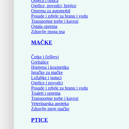
Odjeća i obuća
Ogrlice, povodci, brnjice
Oprema za automobil
Posude i zdjele za hranu i vodu
Transportne torbe i kavezi
Ostala oprema
Zdravlje moga psa
MAČKE
Četke i češljevi
Grebalice
Higijena i kozmetika
Igračke za mačke
Ležaljke i jastuci
Ogrlice i povodci
Posude i zdjele za hranu i vodu
Toaleti i oprema
Transportne torbe i kavezi
Veterinarska apoteka
Zdravlje moje mačke
PTICE