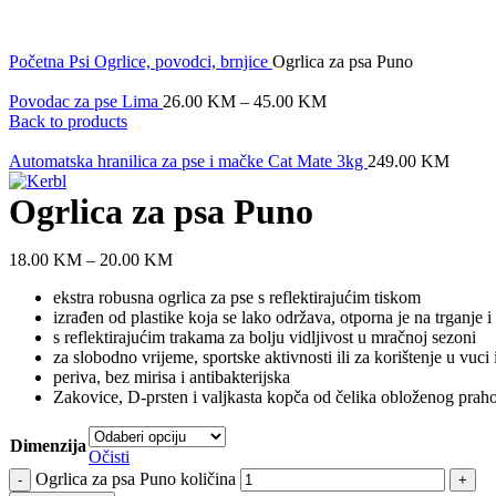
Click to enlarge
Početna
Psi
Ogrlice, povodci, brnjice
Ogrlica za psa Puno
Povodac za pse Lima
26.00
KM
–
45.00
KM
Back to products
Automatska hranilica za pse i mačke Cat Mate 3kg
249.00
KM
Ogrlica za psa Puno
18.00
KM
–
20.00
KM
ekstra robusna ogrlica za pse s reflektirajućim tiskom
izrađen od plastike koja se lako održava, otporna je na trganje 
s reflektirajućim trakama za bolju vidljivost u mračnoj sezoni
za slobodno vrijeme, sportske aktivnosti ili za korištenje u vuci i
periva, bez mirisa i antibakterijska
Zakovice, D-prsten i valjkasta kopča od čelika obloženog pra
Dimenzija
Očisti
Ogrlica za psa Puno količina