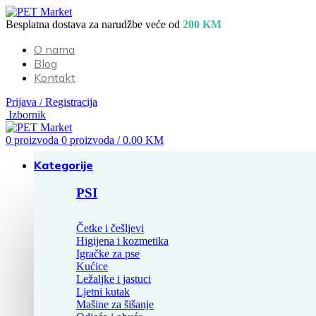
Besplatna dostava za narudžbe veće od
200 KM
O nama
Blog
Kontakt
Prijava / Registracija
Izbornik
0
proizvoda
0
proizvoda
/
0.00
KM
Kategorije
PSI
Četke i češljevi
Higijena i kozmetika
Igračke za pse
Kućice
Ležaljke i jastuci
Ljetni kutak
Mašine za šišanje