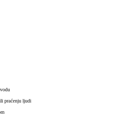
i vodu
li praćenju ljudi
hom