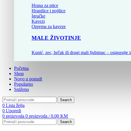
Hrana za ptice
Hranilice i pojilice
Igračke
Kavezi
Oprema za kaveze
MALE ŽIVOTINJE
Kunić, zec, hrčak ili drugi mali ljubimac – osigurajte i
Početna
Shop
Novo u ponudi
Popularno
Sniženo
Search
0
Lista želja
0
Uporedi
0
proizvoda
0
proizvoda
/
0.00
KM
Search