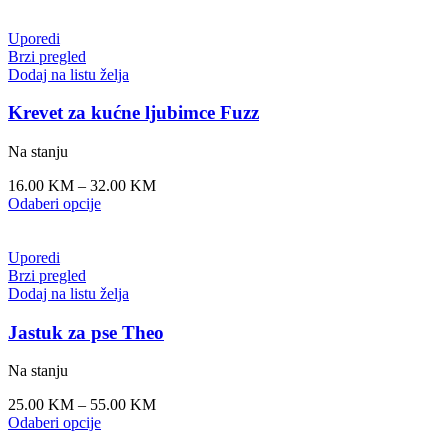
Uporedi
Brzi pregled
Dodaj na listu želja
Krevet za kućne ljubimce Fuzz
Na stanju
16.00
KM
–
32.00
KM
Odaberi opcije
Uporedi
Brzi pregled
Dodaj na listu želja
Jastuk za pse Theo
Na stanju
25.00
KM
–
55.00
KM
Odaberi opcije