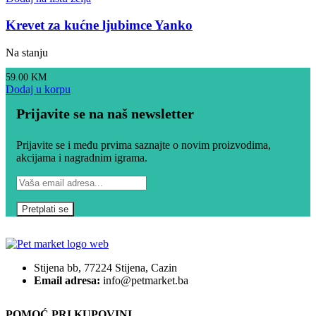
Krevet za kućne ljubimce Yanko
Na stanju
59.00
KM
Dodaj u korpu
Prijavite se na naš newsletter
Prijavite se i među prvima saznajte o novim proizvodima,
akcijama i nagradnim igrama.
Stijena bb, 77224 Stijena, Cazin
Email adresa:
info@petmarket.ba
POMOĆ PRI KUPOVINI