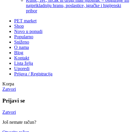
Kunić, zec, hrčak ili drugi mali ljubimac – osigurajte im
najprikladniju hranu, poslastice, igračke i higijenski
pribor
PET market
Shop
Novo u ponudi
Popularno
Sniženo
O nama
Blog
Kontakt
Lista želja
Uporedi
Prijava / Registracija
Korpa
Zatvori
Prijavi se
Zatvori
Još nemate račun?