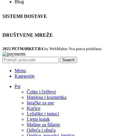
Blog
SISTEMI DOSTAVE
DRUŠTVENE MREŽE
2022 PETMARKET.BA
by WebMaher. Sva prava pridržana.
Search
Menu
Kategorije
Psi
Četke i češljevi
Higijena i kozmetika
Igračke za pse
Kućice
Ležaljke i jastuci
Ljetni kutak
Mašine za šišanje
Odjeća i obuća
Ogrlice, povodci, brnjice