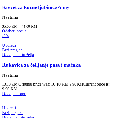
Krevet za kucne ljubimce Almy
Na stanju
–
35.00
KM
44.00
KM
Odaberi opcije
-2%
Uporedi
Brzi pregled
Dodaj na listu želja
Rukavica za češljanje pasa i mačaka
Na stanju
Original price was: 10.10 KM.
Current price is:
10.10
KM
9.90
KM
9.90 KM.
Dodaj u korpu
Uporedi
Brzi pregled
Dodaj na listu želja