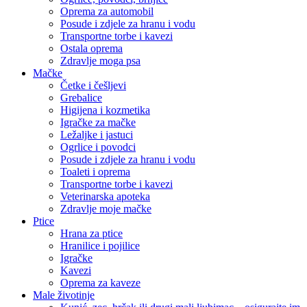
Oprema za automobil
Posude i zdjele za hranu i vodu
Transportne torbe i kavezi
Ostala oprema
Zdravlje moga psa
Mačke
Četke i češljevi
Grebalice
Higijena i kozmetika
Igračke za mačke
Ležaljke i jastuci
Ogrlice i povodci
Posude i zdjele za hranu i vodu
Toaleti i oprema
Transportne torbe i kavezi
Veterinarska apoteka
Zdravlje moje mačke
Ptice
Hrana za ptice
Hranilice i pojilice
Igračke
Kavezi
Oprema za kaveze
Male životinje