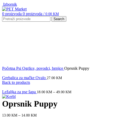
Izbornik
0
proizvoda
0
proizvoda
/
0.00
KM
Search
Click to enlarge
Početna
Psi
Ogrlice, povodci, brnjice
Oprsnik Puppy
Grebalica za mačke Ovalo
27.00
KM
Back to products
Ležaljka za pse šapa
–
18.00
KM
49.00
KM
Oprsnik Puppy
–
13.00
KM
14.00
KM