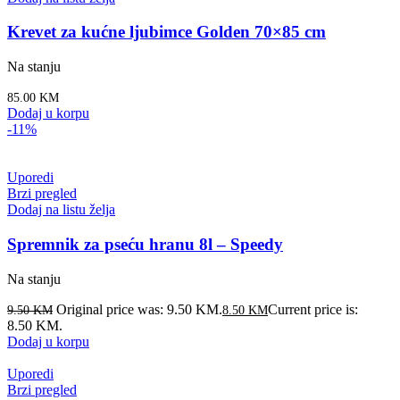
Krevet za kućne ljubimce Golden 70×85 cm
Na stanju
85.00
KM
Dodaj u korpu
-11%
Uporedi
Brzi pregled
Dodaj na listu želja
Spremnik za pseću hranu 8l – Speedy
Na stanju
Original price was: 9.50 KM.
Current price is:
9.50
KM
8.50
KM
8.50 KM.
Dodaj u korpu
Uporedi
Brzi pregled