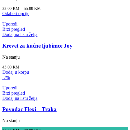
–
22.00
KM
55.00
KM
Odaberi opcije
Uporedi
Brzi pregled
Dodaj na listu želja
Krevet za kućne ljubimce Joy
Na stanju
43.00
KM
Dodaj u korpu
-7%
Uporedi
Brzi pregled
Dodaj na listu želja
Povodac Flexi – Traka
Na stanju