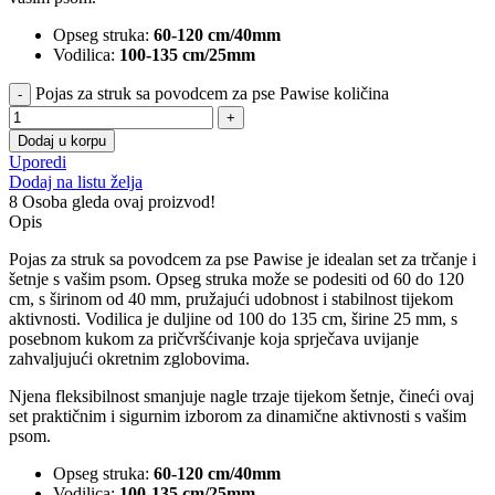
Opseg struka:
60-120 cm/40mm
Vodilica:
100-135 cm/25mm
Pojas za struk sa povodcem za pse Pawise količina
Dodaj u korpu
Uporedi
Dodaj na listu želja
8
Osoba gleda ovaj proizvod!
Opis
Pojas za struk sa povodcem za pse Pawise je idealan set za trčanje i
šetnje s vašim psom. Opseg struka može se podesiti od 60 do 120
cm, s širinom od 40 mm, pružajući udobnost i stabilnost tijekom
aktivnosti. Vodilica je duljine od 100 do 135 cm, širine 25 mm, s
posebnom kukom za pričvršćivanje koja sprječava uvijanje
zahvaljujući okretnim zglobovima.
Njena fleksibilnost smanjuje nagle trzaje tijekom šetnje, čineći ovaj
set praktičnim i sigurnim izborom za dinamične aktivnosti s vašim
psom.
Opseg struka:
60-120 cm/40mm
Vodilica:
100-135 cm/25mm