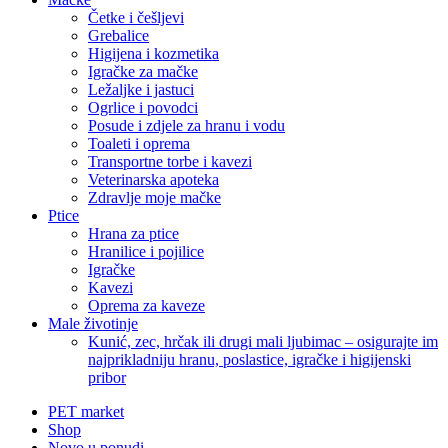
Četke i češljevi
Grebalice
Higijena i kozmetika
Igračke za mačke
Ležaljke i jastuci
Ogrlice i povodci
Posude i zdjele za hranu i vodu
Toaleti i oprema
Transportne torbe i kavezi
Veterinarska apoteka
Zdravlje moje mačke
Ptice
Hrana za ptice
Hranilice i pojilice
Igračke
Kavezi
Oprema za kaveze
Male životinje
Kunić, zec, hrčak ili drugi mali ljubimac – osigurajte im
najprikladniju hranu, poslastice, igračke i higijenski
pribor
PET market
Shop
Novo u ponudi