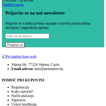
–
25.00
KM
28.00
KM
Odaberi opcije
Prijavite se na naš newsletter
Prijavite se i među prvima saznajte o novim proizvodima,
akcijama i nagradnim igrama.
Stijena bb, 77224 Stijena, Cazin
Email adresa:
info@petmarket.ba
POMOĆ PRI KUPOVINI
Registracija
Kako naručiti?
Način plaćanja
Sigurnost
Uslovi korištenja