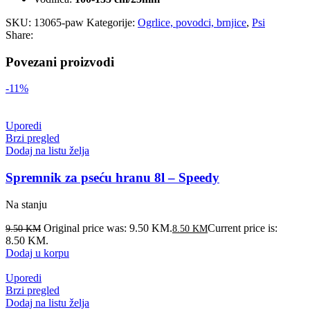
SKU:
13065-paw
Kategorije:
Ogrlice, povodci, brnjice
,
Psi
Share:
Povezani proizvodi
-11%
Uporedi
Brzi pregled
Dodaj na listu želja
Spremnik za pseću hranu 8l – Speedy
Na stanju
Original price was: 9.50 KM.
Current price is:
9.50
KM
8.50
KM
8.50 KM.
Dodaj u korpu
Uporedi
Brzi pregled
Dodaj na listu želja