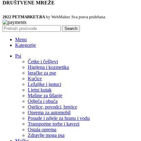
DRUŠTVENE MREŽE
2022 PETMARKET.BA
by WebMaher. Sva prava pridržana.
Search
Menu
Kategorije
Psi
Četke i češljevi
Higijena i kozmetika
Igračke za pse
Kućice
Ležaljke i jastuci
Ljetni kutak
Mašine za šišanje
Odjeća i obuća
Ogrlice, povodci, brnjice
Oprema za automobil
Posude i zdjele za hranu i vodu
Transportne torbe i kavezi
Ostala oprema
Zdravlje moga psa
Mačke