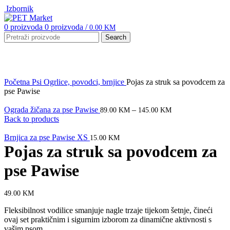
Izbornik
0
proizvoda
0
proizvoda
/
0.00
KM
Search
Click to enlarge
Početna
Psi
Ogrlice, povodci, brnjice
Pojas za struk sa povodcem za
pse Pawise
Ograda žičana za pse Pawise
–
89.00
KM
145.00
KM
Back to products
Brnjica za pse Pawise XS
15.00
KM
Pojas za struk sa povodcem za
pse Pawise
49.00
KM
Fleksibilnost vodilice smanjuje nagle trzaje tijekom šetnje, čineći
ovaj set praktičnim i sigurnim izborom za dinamične aktivnosti s
vašim psom.