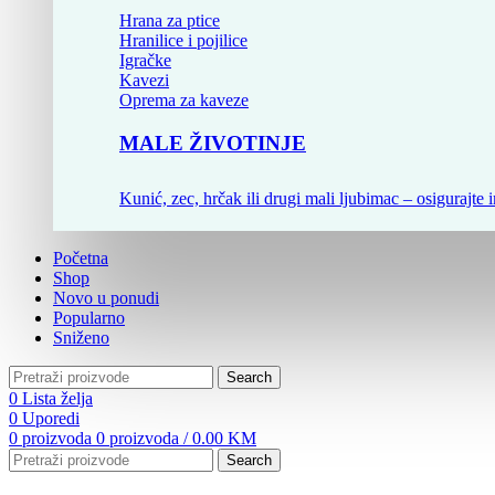
Hrana za ptice
Hranilice i pojilice
Igračke
Kavezi
Oprema za kaveze
MALE ŽIVOTINJE
Kunić, zec, hrčak ili drugi mali ljubimac – osigurajte i
Početna
Shop
Novo u ponudi
Popularno
Sniženo
Search
0
Lista želja
0
Uporedi
0
proizvoda
0
proizvoda
/
0.00
KM
Search