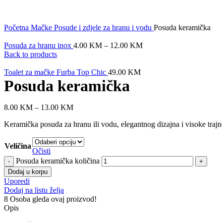
Click to enlarge
Početna
Mačke
Posude i zdjele za hranu i vodu
Posuda keramička
Posuda za hranu inox
4.00
KM
–
12.00
KM
Back to products
Toalet za mačke Furba Top Chic
49.00
KM
Posuda keramička
8.00
KM
–
13.00
KM
Keramička posuda za hranu ili vodu, elegantnog dizajna i visoke trajnos
Veličina
Očisti
Posuda keramička količina
Dodaj u korpu
Uporedi
Dodaj na listu želja
8
Osoba gleda ovaj proizvod!
Opis