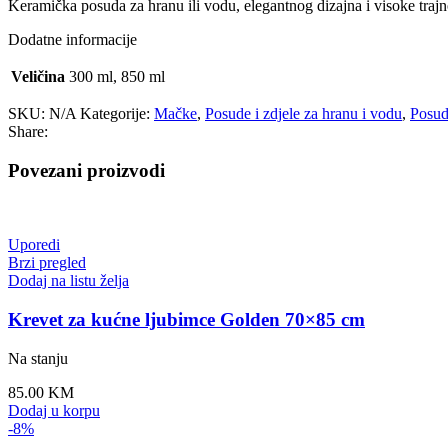
Keramička posuda za hranu ili vodu, elegantnog dizajna i visoke trajnos
Dodatne informacije
Veličina
300 ml, 850 ml
SKU:
N/A
Kategorije:
Mačke
,
Posude i zdjele za hranu i vodu
,
Posud
Share:
Povezani proizvodi
Uporedi
Brzi pregled
Dodaj na listu želja
Krevet za kućne ljubimce Golden 70×85 cm
Na stanju
85.00
KM
Dodaj u korpu
-8%