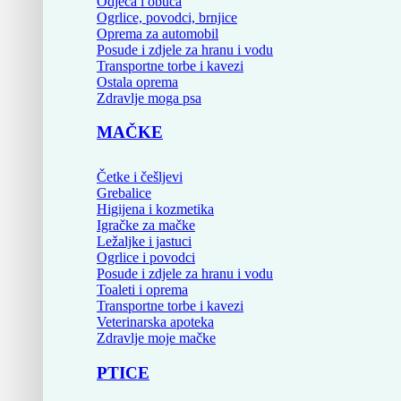
Odjeća i obuća
Ogrlice, povodci, brnjice
Oprema za automobil
Posude i zdjele za hranu i vodu
Transportne torbe i kavezi
Ostala oprema
Zdravlje moga psa
MAČKE
Četke i češljevi
Grebalice
Higijena i kozmetika
Igračke za mačke
Ležaljke i jastuci
Ogrlice i povodci
Posude i zdjele za hranu i vodu
Toaleti i oprema
Transportne torbe i kavezi
Veterinarska apoteka
Zdravlje moje mačke
PTICE