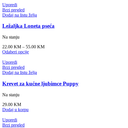
Uporedi
Brzi pregled
Dodaj na listu želja
Ležaljka Loneta pseća
Na stanju
22.00
KM
–
55.00
KM
Odaberi opcije
Uporedi
Brzi pregled
Dodaj na listu želja
Krevet za kućne ljubimce Puppy
Na stanju
29.00
KM
Dodaj u korpu
Uporedi
Brzi pregled