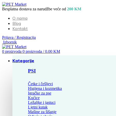
Besplatna dostava za narudžbe veće od
200 KM
O nama
Blog
Kontakt
Prijava / Registracija
Izbornik
0
proizvoda
0
proizvoda
/
0.00
KM
Kategorije
PSI
Četke i češljevi
Higijena i kozmetika
Igračke za pse
Kućice
Ležaljke i jastuci
Ljetni kutak
Mašine za šišanje