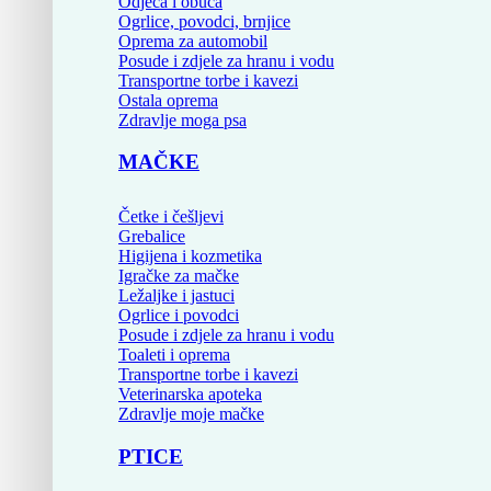
Odjeća i obuća
Ogrlice, povodci, brnjice
Oprema za automobil
Posude i zdjele za hranu i vodu
Transportne torbe i kavezi
Ostala oprema
Zdravlje moga psa
MAČKE
Četke i češljevi
Grebalice
Higijena i kozmetika
Igračke za mačke
Ležaljke i jastuci
Ogrlice i povodci
Posude i zdjele za hranu i vodu
Toaleti i oprema
Transportne torbe i kavezi
Veterinarska apoteka
Zdravlje moje mačke
PTICE