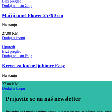
Brzi pregled
Dodaj na listu želja
Mačiji tunel Flower 25×90 cm
Na stanju
27.00
KM
Dodaj u korpu
Uporedi
Brzi pregled
Dodaj na listu želja
Krevet za kućne ljubimce Easy
Na stanju
27.00
KM
Dodaj u korpu
Prijavite se na naš newsletter
Prijavite se i među prvima saznajte o novim proizvodima, akcijama