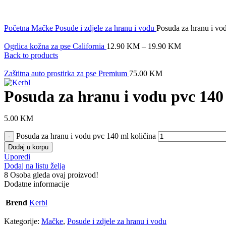
Click to enlarge
Početna
Mačke
Posude i zdjele za hranu i vodu
Posuda za hranu i vo
Ogrlica kožna za pse California
12.90
KM
–
19.90
KM
Back to products
Zaštitna auto prostirka za pse Premium
75.00
KM
Posuda za hranu i vodu pvc 140
5.00
KM
Posuda za hranu i vodu pvc 140 ml količina
Dodaj u korpu
Uporedi
Dodaj na listu želja
8
Osoba gleda ovaj proizvod!
Dodatne informacije
Brend
Kerbl
Kategorije:
Mačke
,
Posude i zdjele za hranu i vodu