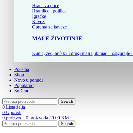
Hrana za ptice
Hranilice i pojilice
Igračke
Kavezi
Oprema za kaveze
MALE ŽIVOTINJE
Kunić, zec, hrčak ili drugi mali ljubimac – osigurajte i
Početna
Shop
Novo u ponudi
Popularno
Sniženo
Search
0
Lista želja
0
Uporedi
0
proizvoda
0
proizvoda
/
0.00
KM
Search