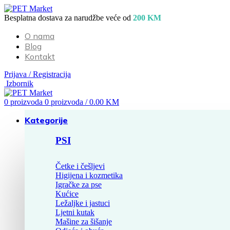
Besplatna dostava za narudžbe veće od
200 KM
O nama
Blog
Kontakt
Prijava / Registracija
Izbornik
0
proizvoda
0
proizvoda
/
0.00
KM
Kategorije
PSI
Četke i češljevi
Higijena i kozmetika
Igračke za pse
Kućice
Ležaljke i jastuci
Ljetni kutak
Mašine za šišanje