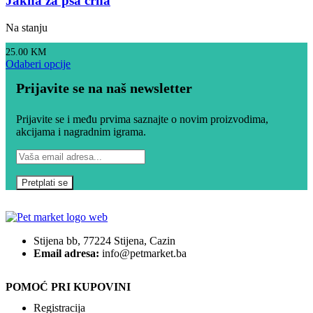
Jakna za psa crna
Na stanju
25.00
KM
Odaberi opcije
Prijavite se na naš newsletter
Prijavite se i među prvima saznajte o novim proizvodima,
akcijama i nagradnim igrama.
Stijena bb, 77224 Stijena, Cazin
Email adresa:
info@petmarket.ba
POMOĆ PRI KUPOVINI
Registracija