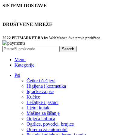
SISTEMI DOSTAVE
DRUŠTVENE MREŽE
2022 PETMARKET.BA
by WebMaher. Sva prava pridržana.
Search
Menu
Kategorije
Psi
Četke i češljevi
Higijena i kozmetika
Igračke za pse
Kućice
Ležaljke i jastuci
Ljetni kutak
Mašine za šišanje
Odjeća i obuća
Ogrlice, povodci, brnjice
Oprema za automobil
Posude i zdjele za hranu i vodu