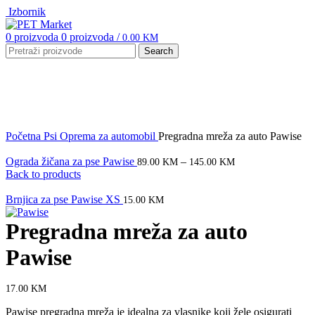
Izbornik
0
proizvoda
0
proizvoda
/
0.00
KM
Search
Click to enlarge
Početna
Psi
Oprema za automobil
Pregradna mreža za auto Pawise
Ograda žičana za pse Pawise
–
89.00
KM
145.00
KM
Back to products
Brnjica za pse Pawise XS
15.00
KM
Pregradna mreža za auto
Pawise
17.00
KM
Pawise pregradna mreža je idealna za vlasnike koji žele osigurati