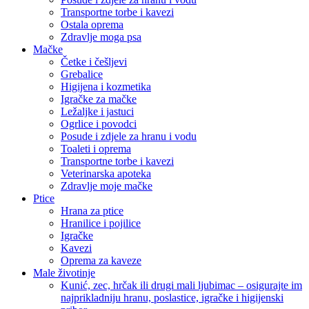
Transportne torbe i kavezi
Ostala oprema
Zdravlje moga psa
Mačke
Četke i češljevi
Grebalice
Higijena i kozmetika
Igračke za mačke
Ležaljke i jastuci
Ogrlice i povodci
Posude i zdjele za hranu i vodu
Toaleti i oprema
Transportne torbe i kavezi
Veterinarska apoteka
Zdravlje moje mačke
Ptice
Hrana za ptice
Hranilice i pojilice
Igračke
Kavezi
Oprema za kaveze
Male životinje
Kunić, zec, hrčak ili drugi mali ljubimac – osigurajte im
najprikladniju hranu, poslastice, igračke i higijenski