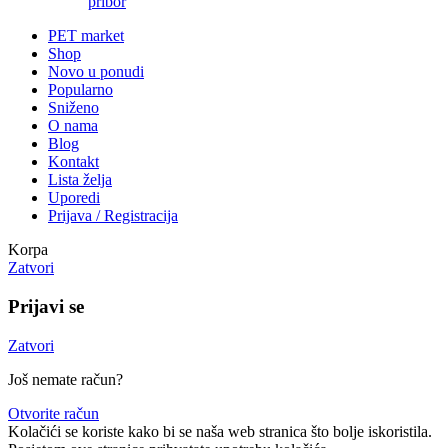
pribor
PET market
Shop
Novo u ponudi
Popularno
Sniženo
O nama
Blog
Kontakt
Lista želja
Uporedi
Prijava / Registracija
Korpa
Zatvori
Prijavi se
Zatvori
Još nemate račun?
Otvorite račun
Kolačići se koriste kako bi se naša web stranica što bolje iskoristila.