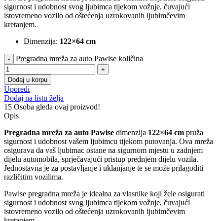
sigurnost i udobnost svog ljubimca tijekom vožnje, čuvajući
istovremeno vozilo od oštećenja uzrokovanih ljubimčevim
kretanjem.
Dimenzija:
122×64 cm
Pregradna mreža za auto Pawise količina
Dodaj u korpu
Uporedi
Dodaj na listu želja
15
Osoba gleda ovaj proizvod!
Opis
Pregradna mreža za auto Pawise
dimenzija
122×64 cm
pruža
sigurnost i udobnost vašem ljubimcu tijekom putovanja. Ova mreža
osigurava da vaš ljubimac ostane na sigurnom mjestu u zadnjem
dijelu automobila, sprječavajući pristup prednjem dijelu vozila.
Jednostavna je za postavljanje i uklanjanje te se može prilagoditi
različitim vozilima.
Pawise pregradna mreža je idealna za vlasnike koji žele osigurati
sigurnost i udobnost svog ljubimca tijekom vožnje, čuvajući
istovremeno vozilo od oštećenja uzrokovanih ljubimčevim
kretanjem.