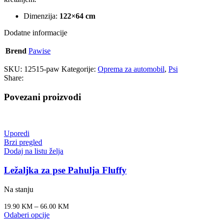
Dimenzija:
122×64 cm
Dodatne informacije
Brend
Pawise
SKU:
12515-paw
Kategorije:
Oprema za automobil
,
Psi
Share:
Povezani proizvodi
Uporedi
Brzi pregled
Dodaj na listu želja
Ležaljka za pse Pahulja Fluffy
Na stanju
–
19.90
KM
66.00
KM
Odaberi opcije