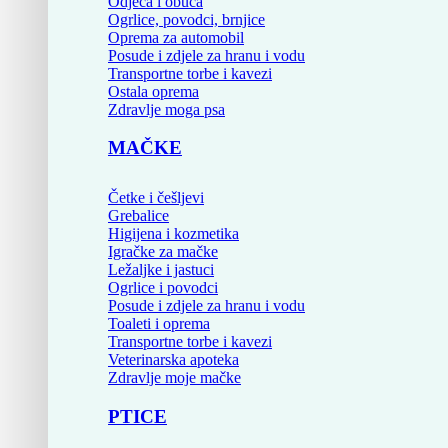
Odjeća i obuća
Ogrlice, povodci, brnjice
Oprema za automobil
Posude i zdjele za hranu i vodu
Transportne torbe i kavezi
Ostala oprema
Zdravlje moga psa
MAČKE
Četke i češljevi
Grebalice
Higijena i kozmetika
Igračke za mačke
Ležaljke i jastuci
Ogrlice i povodci
Posude i zdjele za hranu i vodu
Toaleti i oprema
Transportne torbe i kavezi
Veterinarska apoteka
Zdravlje moje mačke
PTICE