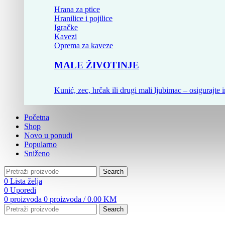
Hrana za ptice
Hranilice i pojilice
Igračke
Kavezi
Oprema za kaveze
MALE ŽIVOTINJE
Kunić, zec, hrčak ili drugi mali ljubimac – osigurajte i
Početna
Shop
Novo u ponudi
Popularno
Sniženo
Search
0
Lista želja
0
Uporedi
0
proizvoda
0
proizvoda
/
0.00
KM
Search