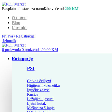
Besplatna dostava za narudžbe veće od
200 KM
O nama
Blog
Kontakt
Prijava / Registracija
Izbornik
0
proizvoda
0
proizvoda
/
0.00
KM
Kategorije
PSI
Četke i češljevi
Higijena i kozmetika
Igračke za pse
Kućice
Ležaljke i jastuci
Ljetni kutak
Mašine za šišanje