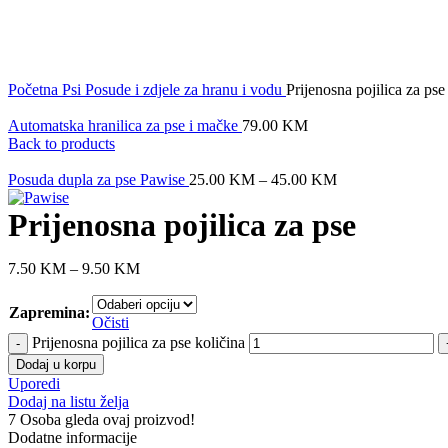
Click to enlarge
Početna
Psi
Posude i zdjele za hranu i vodu
Prijenosna pojilica za pse
Automatska hranilica za pse i mačke
79.00
KM
Back to products
Posuda dupla za pse Pawise
25.00
KM
–
45.00
KM
Prijenosna pojilica za pse
7.50
KM
–
9.50
KM
Zapremina:
Očisti
Prijenosna pojilica za pse količina
Dodaj u korpu
Uporedi
Dodaj na listu želja
7
Osoba gleda ovaj proizvod!
Dodatne informacije