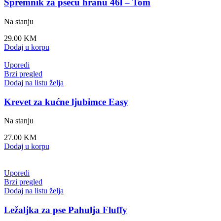
Spremnik za pseću hranu 46l – Tom
Na stanju
29.00
KM
Dodaj u korpu
Uporedi
Brzi pregled
Dodaj na listu želja
Krevet za kućne ljubimce Easy
Na stanju
27.00
KM
Dodaj u korpu
Uporedi
Brzi pregled
Dodaj na listu želja
Ležaljka za pse Pahulja Fluffy