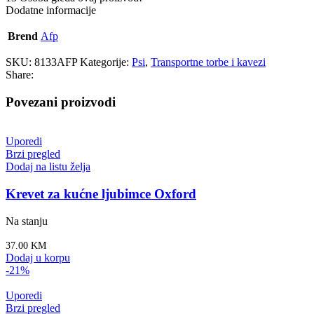
Dodatne informacije
Brend
Afp
SKU:
8133AFP
Kategorije:
Psi
,
Transportne torbe i kavezi
Share:
Povezani proizvodi
Uporedi
Brzi pregled
Dodaj na listu želja
Krevet za kućne ljubimce Oxford
Na stanju
37.00
KM
Dodaj u korpu
-21%
Uporedi
Brzi pregled