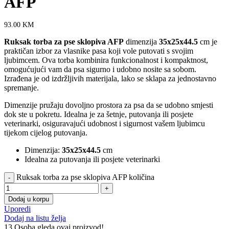
AFP
93.00
KM
Ruksak torba za pse sklopiva AFP
dimenzija
35x25x44.5
cm je
praktičan izbor za vlasnike pasa koji vole putovati s svojim
ljubimcem. Ova torba kombinira funkcionalnost i kompaktnost,
omogućujući vam da psa sigurno i udobno nosite sa sobom.
Izrađena je od izdržljivih materijala, lako se sklapa za jednostavno
spremanje.
Dimenzije pružaju dovoljno prostora za psa da se udobno smjesti
dok ste u pokretu. Idealna je za šetnje, putovanja ili posjete
veterinarki, osiguravajući udobnost i sigurnost vašem ljubimcu
tijekom cijelog putovanja.
Dimenzija:
35x25x44.5
cm
Idealna za putovanja ili posjete veterinarki
Ruksak torba za pse sklopiva AFP količina
Dodaj u korpu
Uporedi
Dodaj na listu želja
13
Osoba gleda ovaj proizvod!