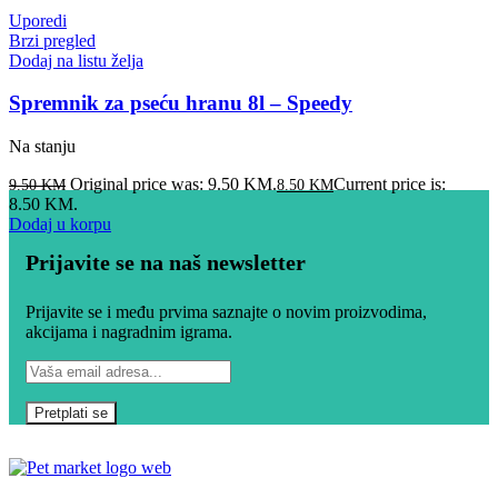
Uporedi
Brzi pregled
Dodaj na listu želja
Spremnik za pseću hranu 8l – Speedy
Na stanju
Original price was: 9.50 KM.
Current price is:
9.50
KM
8.50
KM
8.50 KM.
Dodaj u korpu
Prijavite se na naš newsletter
Prijavite se i među prvima saznajte o novim proizvodima,
akcijama i nagradnim igrama.