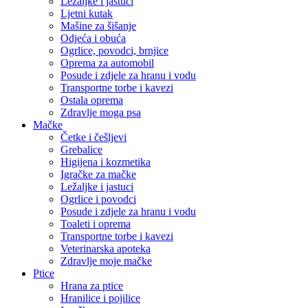
Ležaljke i jastuci
Ljetni kutak
Mašine za šišanje
Odjeća i obuća
Ogrlice, povodci, brnjice
Oprema za automobil
Posude i zdjele za hranu i vodu
Transportne torbe i kavezi
Ostala oprema
Zdravlje moga psa
Mačke
Četke i češljevi
Grebalice
Higijena i kozmetika
Igračke za mačke
Ležaljke i jastuci
Ogrlice i povodci
Posude i zdjele za hranu i vodu
Toaleti i oprema
Transportne torbe i kavezi
Veterinarska apoteka
Zdravlje moje mačke
Ptice
Hrana za ptice
Hranilice i pojilice