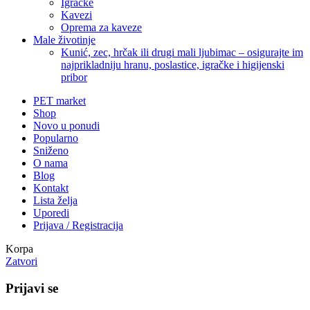
Igračke
Kavezi
Oprema za kaveze
Male životinje
Kunić, zec, hrčak ili drugi mali ljubimac – osigurajte im
najprikladniju hranu, poslastice, igračke i higijenski
pribor
PET market
Shop
Novo u ponudi
Popularno
Sniženo
O nama
Blog
Kontakt
Lista želja
Uporedi
Prijava / Registracija
Korpa
Zatvori
Prijavi se