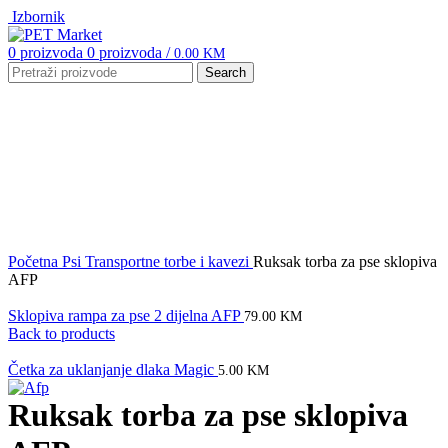
Izbornik
0
proizvoda
0
proizvoda
/
0.00
KM
Search
Click to enlarge
Početna
Psi
Transportne torbe i kavezi
Ruksak torba za pse sklopiva
AFP
Sklopiva rampa za pse 2 dijelna AFP
79.00
KM
Back to products
Četka za uklanjanje dlaka Magic
5.00
KM
Ruksak torba za pse sklopiva