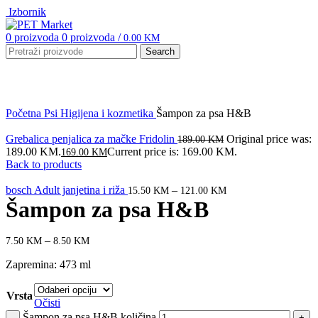
Izbornik
0
proizvoda
0
proizvoda
/
0.00
KM
Search
Click to enlarge
Početna
Psi
Higijena i kozmetika
Šampon za psa H&B
Grebalica penjalica za mačke Fridolin
Original price was:
189.00
KM
189.00 KM.
Current price is: 169.00 KM.
169.00
KM
Back to products
bosch Adult janjetina i riža
–
15.50
KM
121.00
KM
Šampon za psa H&B
–
7.50
KM
8.50
KM
Zapremina: 473 ml
Vrsta
Očisti
Šampon za psa H&B količina