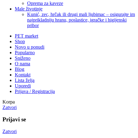
Oprema za kaveze
Male životinje
Kunić, zec, hrčak ili drugi mali ljubimac – osigurajte im
najprikladniju hranu, poslastice, igračke i higijenski
pribor
PET market
Shop
Novo u ponudi
Popularno
Sniženo
O nama
Blog
Kontakt
Lista želja
Uporedi
Prijava / Registracija
Korpa
Zatvori
Prijavi se
Zatvori