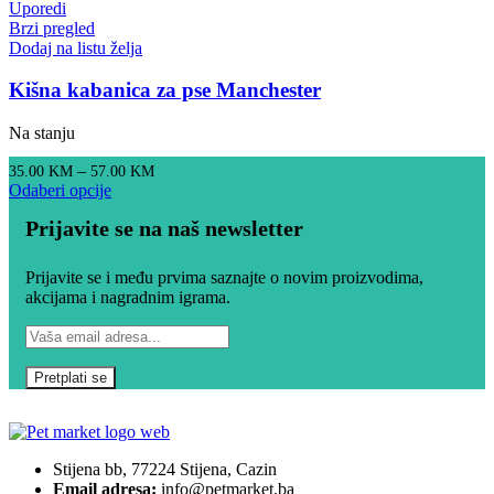
Uporedi
Brzi pregled
Dodaj na listu želja
Kišna kabanica za pse Manchester
Na stanju
–
35.00
KM
57.00
KM
Odaberi opcije
Prijavite se na naš newsletter
Prijavite se i među prvima saznajte o novim proizvodima,
akcijama i nagradnim igrama.
Stijena bb, 77224 Stijena, Cazin
Email adresa:
info@petmarket.ba