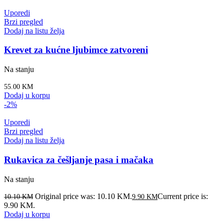
Uporedi
Brzi pregled
Dodaj na listu želja
Krevet za kućne ljubimce zatvoreni
Na stanju
55.00
KM
Dodaj u korpu
-2%
Uporedi
Brzi pregled
Dodaj na listu želja
Rukavica za češljanje pasa i mačaka
Na stanju
Original price was: 10.10 KM.
Current price is:
10.10
KM
9.90
KM
9.90 KM.
Dodaj u korpu