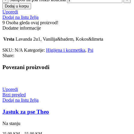
Dodaj u korpu
Uporedi
Dodaj na listu želja
9
Osoba gleda ovaj proizvod!
Dodatne informacije
Vrsta
Lavanda 2u1, Vanilija&badem, Kokos&limeta
SKU:
N/A
Kategorije:
Higijena i kozmetika
,
Psi
Share:
Povezani proizvodi
Uporedi
Brzi pregled
Dodaj na listu želja
Jastuk za pse Theo
Na stanju
–
25.00
KM
55.00
KM