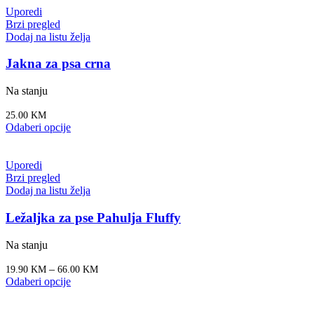
Uporedi
Brzi pregled
Dodaj na listu želja
Jakna za psa crna
Na stanju
25.00
KM
Odaberi opcije
Uporedi
Brzi pregled
Dodaj na listu želja
Ležaljka za pse Pahulja Fluffy
Na stanju
–
19.90
KM
66.00
KM
Odaberi opcije