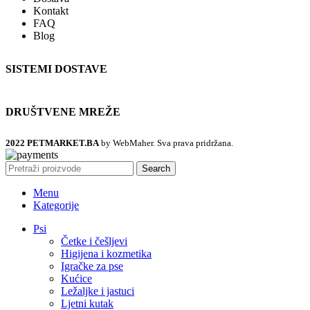
Kontakt
FAQ
Blog
SISTEMI DOSTAVE
DRUŠTVENE MREŽE
2022 PETMARKET.BA
by WebMaher. Sva prava pridržana.
Search
Menu
Kategorije
Psi
Četke i češljevi
Higijena i kozmetika
Igračke za pse
Kućice
Ležaljke i jastuci
Ljetni kutak