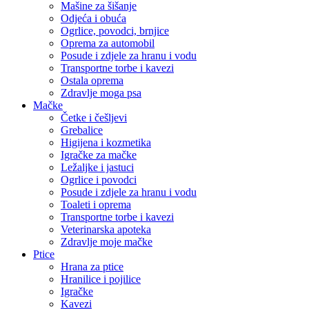
Mašine za šišanje
Odjeća i obuća
Ogrlice, povodci, brnjice
Oprema za automobil
Posude i zdjele za hranu i vodu
Transportne torbe i kavezi
Ostala oprema
Zdravlje moga psa
Mačke
Četke i češljevi
Grebalice
Higijena i kozmetika
Igračke za mačke
Ležaljke i jastuci
Ogrlice i povodci
Posude i zdjele za hranu i vodu
Toaleti i oprema
Transportne torbe i kavezi
Veterinarska apoteka
Zdravlje moje mačke
Ptice
Hrana za ptice
Hranilice i pojilice
Igračke
Kavezi