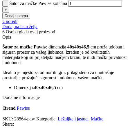
Šator za mačke Pawise količina
Dodaj u korpu
Uporedi
Dodaj na listu želja
6
Osoba gleda ovaj proizvod!
Opis
Šator za mačke Pawise
dimenzija
40x40x46,5
cm pruža udoban i
siguran prostor za vašeg ljubimca. Izrađen je od kvalitetnih
materijala koji su prijateljski mačjem krznu, te nudi mački privatnost
i udobnost.
Idealno je mjesto za odmor ili igru, prilagođeno za unutrašnje
prostorije, pružajući sigurnost i udobnost vašem mačiću.
Dimenzija:
40x40x46,5
cm
Dodatne informacije
Brend
Pawise
SKU:
28564-paw
Kategorije:
Ležaljke i jastuci
,
Mačke
Share: