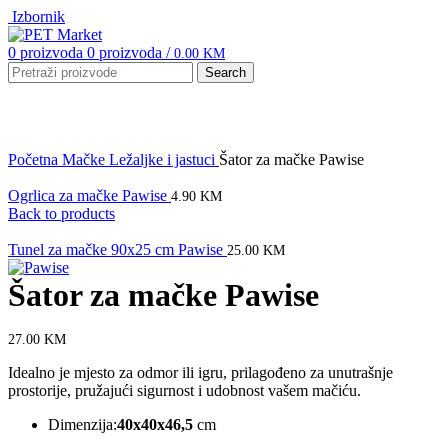
Izbornik
0
proizvoda
0
proizvoda
/
0.00
KM
Search
Click to enlarge
Početna
Mačke
Ležaljke i jastuci
Šator za mačke Pawise
Ogrlica za mačke Pawise
4.90
KM
Back to products
Tunel za mačke 90x25 cm Pawise
25.00
KM
Šator za mačke Pawise
27.00
KM
Idealno je mjesto za odmor ili igru, prilagođeno za unutrašnje
prostorije, pružajući sigurnost i udobnost vašem mačiću.
Dimenzija:
40x40x46,5
cm