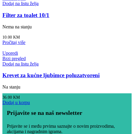
Dodaj na listu želja
Filter za toalet 10/1
Nema na stanju
10.00
KM
Pročitaj više
Uporedi
Brzi pregled
Dodaj na listu želja
Krevet za kućne ljubimce poluzatvoreni
Na stanju
36.00
KM
Dodaj u korpu
Prijavite se na naš newsletter
Prijavite se i među prvima saznajte o novim proizvodima,
akcijama i nagradnim igrama.