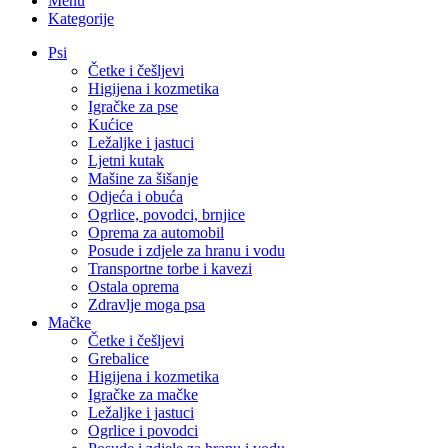
Menu
Kategorije
Psi
Četke i češljevi
Higijena i kozmetika
Igračke za pse
Kućice
Ležaljke i jastuci
Ljetni kutak
Mašine za šišanje
Odjeća i obuća
Ogrlice, povodci, brnjice
Oprema za automobil
Posude i zdjele za hranu i vodu
Transportne torbe i kavezi
Ostala oprema
Zdravlje moga psa
Mačke
Četke i češljevi
Grebalice
Higijena i kozmetika
Igračke za mačke
Ležaljke i jastuci
Ogrlice i povodci