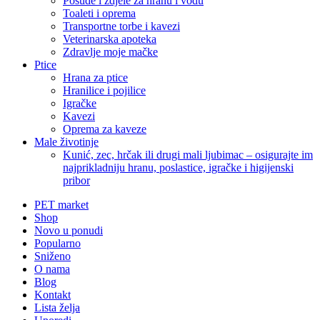
Posude i zdjele za hranu i vodu
Toaleti i oprema
Transportne torbe i kavezi
Veterinarska apoteka
Zdravlje moje mačke
Ptice
Hrana za ptice
Hranilice i pojilice
Igračke
Kavezi
Oprema za kaveze
Male životinje
Kunić, zec, hrčak ili drugi mali ljubimac – osigurajte im
najprikladniju hranu, poslastice, igračke i higijenski
pribor
PET market
Shop
Novo u ponudi
Popularno
Sniženo
O nama
Blog
Kontakt
Lista želja