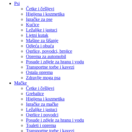
Psi
Četke i češljevi
Higijena i kozmetika
Igračke za pse
Kućice
Ležaljke i jastuci
Ljetni kutak
Mašine za šišanje
Odjeća i obuća
Ogrlice, povodci, brnjice
Oprema za automobil
Posude i zdjele za hranu i vodu
Transportne torbe i kavezi
Ostala oprema
Zdravlje moga psa
Mačke
Četke i češljevi
Grebalice
Higijena i kozmetika
Igračke za mačke
Ležaljke i jastuci
Ogrlice i povodci
Posude i zdjele za hranu i vodu
Toaleti i oprema
Transportne torbe i kavezi