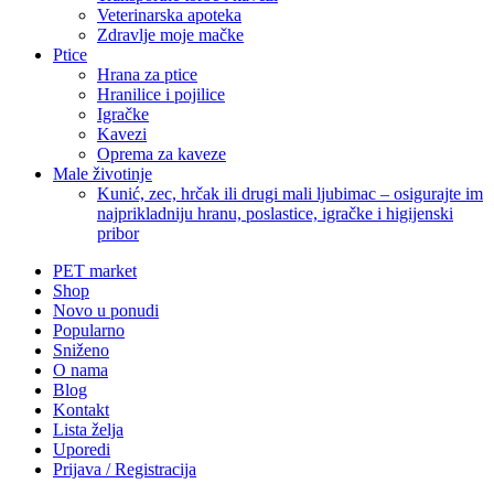
Veterinarska apoteka
Zdravlje moje mačke
Ptice
Hrana za ptice
Hranilice i pojilice
Igračke
Kavezi
Oprema za kaveze
Male životinje
Kunić, zec, hrčak ili drugi mali ljubimac – osigurajte im
najprikladniju hranu, poslastice, igračke i higijenski
pribor
PET market
Shop
Novo u ponudi
Popularno
Sniženo
O nama
Blog
Kontakt
Lista želja
Uporedi
Prijava / Registracija