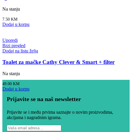
Na stanju
7.50
KM
Dodaj u korpu
Uporedi
Brzi pregled
Dodaj na listu želja
Toalet za mačke Cathy Clever & Smart + filter
Na stanju
49.00
KM
Dodaj u korpu
Prijavite se na naš newsletter
Prijavite se i među prvima saznajte o novim proizvodima,
akcijama i nagradnim igrama.