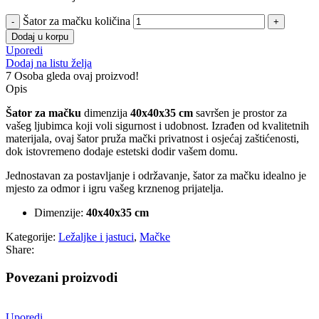
Šator za mačku količina
Dodaj u korpu
Uporedi
Dodaj na listu želja
7
Osoba gleda ovaj proizvod!
Opis
Šator za mačku
dimenzija
40x40x35 cm
savršen je prostor za
vašeg ljubimca koji voli sigurnost i udobnost. Izrađen od kvalitetnih
materijala, ovaj šator pruža mački privatnost i osjećaj zaštićenosti,
dok istovremeno dodaje estetski dodir vašem domu.
Jednostavan za postavljanje i održavanje, šator za mačku idealno je
mjesto za odmor i igru vašeg krznenog prijatelja.
Dimenzije:
40x40x35 cm
Kategorije:
Ležaljke i jastuci
,
Mačke
Share:
Povezani proizvodi
Uporedi