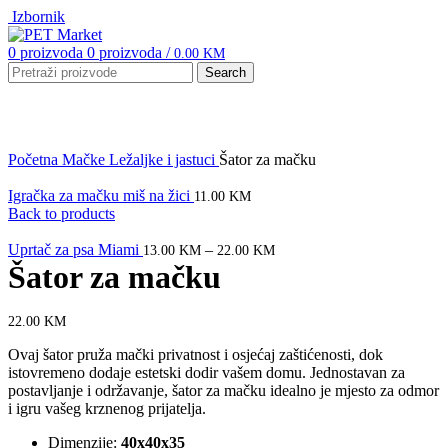
Izbornik
0
proizvoda
0
proizvoda
/
0.00
KM
Search
Click to enlarge
Početna
Mačke
Ležaljke i jastuci
Šator za mačku
Igračka za mačku miš na žici
11.00
KM
Back to products
Uprtač za psa Miami
–
13.00
KM
22.00
KM
Šator za mačku
22.00
KM
Ovaj šator pruža mački privatnost i osjećaj zaštićenosti, dok
istovremeno dodaje estetski dodir vašem domu. Jednostavan za
postavljanje i održavanje, šator za mačku idealno je mjesto za odmor
i igru vašeg krznenog prijatelja.
Dimenzije:
40x40x35