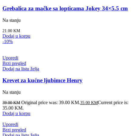
Grebalica za mačke sa lopticama Jokey 34×5.5 cm
Na stanju
21.00
KM
Dodaj u korpu
-10%
Uporedi
Brzi pregled
Dodaj na listu želja
Krevet za kućne ljubimce Henry
Na stanju
Original price was: 39.00 KM.
Current price is:
39.00
KM
35.00
KM
35.00 KM.
Dodaj u korpu
Uporedi
Brzi pregled
Dodaj na listu želja