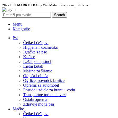
2022 PETMARKET.BA
by WebMaher. Sva prava pridržana.
Search
Menu
Kategorije
Psi
Četke i češljevi
Higijena i kozmetika
Igračke za pse
Kućice
Ležaljke i jastuci
Ljetni kutak
Mašine za šišanje
Odjeća i obuća
Ogrlice, povodci, brnjice
Oprema za automobil
Posude i zdjele za hranu i vodu
Transportne torbe i kavezi
Ostala oprema
Zdravlje moga psa
Mačke
Četke i češljevi