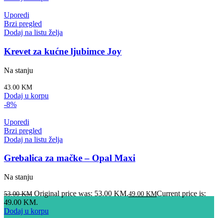
Uporedi
Brzi pregled
Dodaj na listu želja
Krevet za kućne ljubimce Joy
Na stanju
43.00
KM
Dodaj u korpu
-8%
Uporedi
Brzi pregled
Dodaj na listu želja
Grebalica za mačke – Opal Maxi
Na stanju
Original price was: 53.00 KM.
Current price is:
53.00
KM
49.00
KM
49.00 KM.
Dodaj u korpu