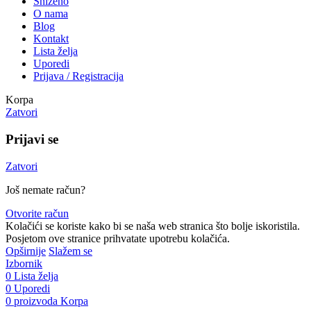
Sniženo
O nama
Blog
Kontakt
Lista želja
Uporedi
Prijava / Registracija
Korpa
Zatvori
Prijavi se
Zatvori
Još nemate račun?
Otvorite račun
Kolačići se koriste kako bi se naša web stranica što bolje iskoristila.
Posjetom ove stranice prihvatate upotrebu kolačića.
Opširnije
Slažem se
Izbornik
0
Lista želja
0
Uporedi
0
proizvoda
Korpa