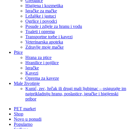
Grebalice
Higijena i kozmetika
Igračke za mačke
Ležaljke i jastuci
Ogrlice i povodci
Posude i zdjele za hranu i vodu
Toaleti i oprema
Transportne torbe i kavezi
Veterinarska apoteka
Zdravlje moje mačke
Ptice
Hrana za ptice
Hranilice i pojilice
Igračke
Kavezi
Oprema za kaveze
Male životinje
Kunić, zec, hrčak ili drugi mali ljubimac – osigurajte im
najprikladniju hranu, poslastice, igračke i higijenski
pribor
PET market
Shop
Novo u ponudi
Popularno