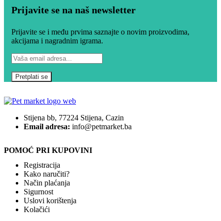
Prijavite se na naš newsletter
Prijavite se i među prvima saznajte o novim proizvodima,
akcijama i nagradnim igrama.
Stijena bb, 77224 Stijena, Cazin
Email adresa:
info@petmarket.ba
POMOĆ PRI KUPOVINI
Registracija
Kako naručiti?
Način plaćanja
Sigurnost
Uslovi korištenja
Kolačići