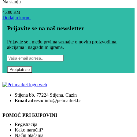
Na stanju
45.00
KM
Dodaj u korpu
Prijavite se na naš newsletter
Prijavite se i među prvima saznajte o novim proizvodima,
akcijama i nagradnim igrama.
Stijena bb, 77224 Stijena, Cazin
Email adresa:
info@petmarket.ba
POMOĆ PRI KUPOVINI
Registracija
Kako naručiti?
Način plaćanja