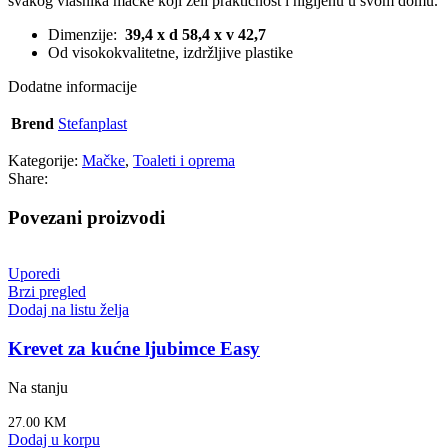
svakog vlasnika mačke koji želi praktičnost i higijenu u svom domu.
Dimenzije:
39,4 x d 58,4 x v 42,7
Od visokokvalitetne, izdržljive plastike
Dodatne informacije
Brend
Stefanplast
Kategorije:
Mačke
,
Toaleti i oprema
Share:
Povezani proizvodi
Uporedi
Brzi pregled
Dodaj na listu želja
Krevet za kućne ljubimce Easy
Na stanju
27.00
KM
Dodaj u korpu