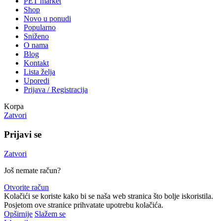
PET market
Shop
Novo u ponudi
Popularno
Sniženo
O nama
Blog
Kontakt
Lista želja
Uporedi
Prijava / Registracija
Korpa
Zatvori
Prijavi se
Zatvori
Još nemate račun?
Otvorite račun
Kolačići se koriste kako bi se naša web stranica što bolje iskoristila.
Posjetom ove stranice prihvatate upotrebu kolačića.
Opširnije
Slažem se