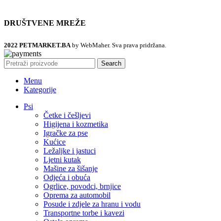
DRUŠTVENE MREŽE
2022 PETMARKET.BA
by WebMaher. Sva prava pridržana.
Search
Menu
Kategorije
Psi
Četke i češljevi
Higijena i kozmetika
Igračke za pse
Kućice
Ležaljke i jastuci
Ljetni kutak
Mašine za šišanje
Odjeća i obuća
Ogrlice, povodci, brnjice
Oprema za automobil
Posude i zdjele za hranu i vodu
Transportne torbe i kavezi