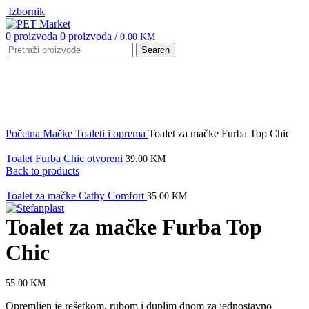
Izbornik
0
proizvoda
0
proizvoda
/
0.00
KM
Search
Click to enlarge
Početna
Mačke
Toaleti i oprema
Toalet za mačke Furba Top Chic
Toalet Furba Chic otvoreni
39.00
KM
Back to products
Toalet za mačke Cathy Comfort
35.00
KM
Toalet za mačke Furba Top
Chic
55.00
KM
Opremljen je rešetkom, rubom i duplim dnom za jednostavno