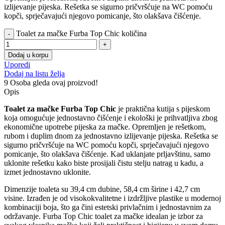
izlijevanje pijeska. Rešetka se sigurno pričvršćuje na WC pomoću
kopči, sprječavajući njegovo pomicanje, što olakšava čišćenje.
Toalet za mačke Furba Top Chic količina
Dodaj u korpu
Uporedi
Dodaj na listu želja
9
Osoba gleda ovaj proizvod!
Opis
Toalet za mačke Furba Top Chic
je praktična kutija s pijeskom
koja omogućuje jednostavno čišćenje i ekološki je prihvatljiva zbog
ekonomične upotrebe pijeska za mačke. Opremljen je rešetkom,
rubom i duplim dnom za jednostavno izlijevanje pijeska. Rešetka se
sigurno pričvršćuje na WC pomoću kopči, sprječavajući njegovo
pomicanje, što olakšava čišćenje. Kad uklanjate prljavštinu, samo
uklonite rešetku kako biste prosijali čistu stelju natrag u kadu, a
izmet jednostavno uklonite.
Dimenzije toaleta su 39,4 cm dubine, 58,4 cm širine i 42,7 cm
visine. Izrađen je od visokokvalitetne i izdržljive plastike u modernoj
kombinaciji boja, što ga čini estetski privlačnim i jednostavnim za
održavanje. Furba Top Chic toalet za mačke idealan je izbor za