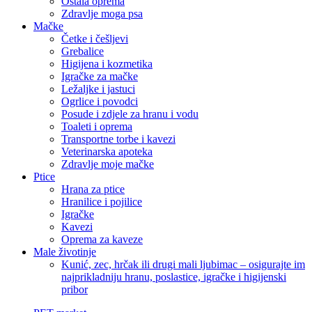
Ostala oprema
Zdravlje moga psa
Mačke
Četke i češljevi
Grebalice
Higijena i kozmetika
Igračke za mačke
Ležaljke i jastuci
Ogrlice i povodci
Posude i zdjele za hranu i vodu
Toaleti i oprema
Transportne torbe i kavezi
Veterinarska apoteka
Zdravlje moje mačke
Ptice
Hrana za ptice
Hranilice i pojilice
Igračke
Kavezi
Oprema za kaveze
Male životinje
Kunić, zec, hrčak ili drugi mali ljubimac – osigurajte im
najprikladniju hranu, poslastice, igračke i higijenski
pribor