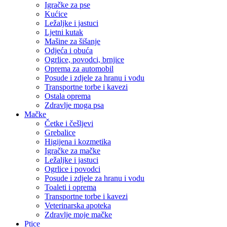
Igračke za pse
Kućice
Ležaljke i jastuci
Ljetni kutak
Mašine za šišanje
Odjeća i obuća
Ogrlice, povodci, brnjice
Oprema za automobil
Posude i zdjele za hranu i vodu
Transportne torbe i kavezi
Ostala oprema
Zdravlje moga psa
Mačke
Četke i češljevi
Grebalice
Higijena i kozmetika
Igračke za mačke
Ležaljke i jastuci
Ogrlice i povodci
Posude i zdjele za hranu i vodu
Toaleti i oprema
Transportne torbe i kavezi
Veterinarska apoteka
Zdravlje moje mačke
Ptice