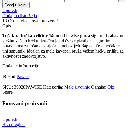
Dodaj u korpu
Uporedi
Dodaj na listu želja
13
Osoba gleda ovaj proizvod!
Opis
Točak za hrčka veličine 14cm
od Pawise pruža sigurnu i zabavnu
vježbu vašem hrčku. Izrađen je od čvrste plastike s sigurnim
površinama za trčanje, sprječavajući ozljede šapica. Ovaj točak je
tihi suputnik, idealan za male kaveze i pruža vašem hrčku priliku za
aktivnost i zadovoljstvo.
Dodatne informacije
Brend
Pawise
SKU:
39028PAWISE
Kategorija:
Male životinje
Oznaka:
Olx
Share:
Povezani proizvodi
Uporedi
Brzi pregled