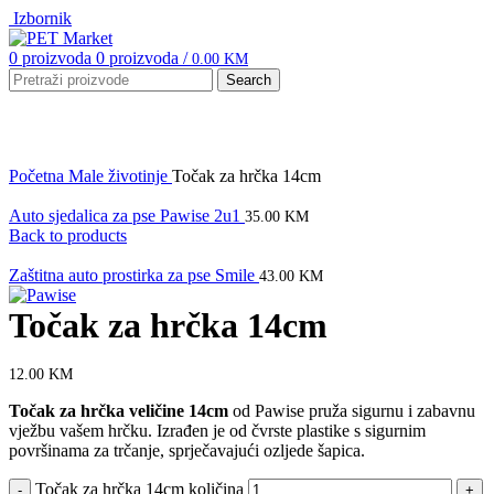
Izbornik
0
proizvoda
0
proizvoda
/
0.00
KM
Search
Click to enlarge
Početna
Male životinje
Točak za hrčka 14cm
Auto sjedalica za pse Pawise 2u1
35.00
KM
Back to products
Zaštitna auto prostirka za pse Smile
43.00
KM
Točak za hrčka 14cm
12.00
KM
Točak za hrčka veličine 14cm
od Pawise pruža sigurnu i zabavnu
vježbu vašem hrčku. Izrađen je od čvrste plastike s sigurnim
površinama za trčanje, sprječavajući ozljede šapica.
Točak za hrčka 14cm količina