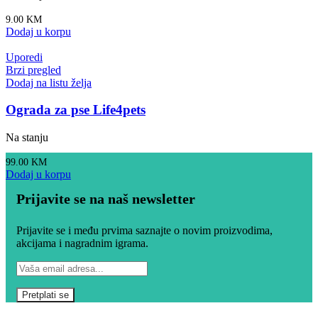
9.00
KM
Dodaj u korpu
Uporedi
Brzi pregled
Dodaj na listu želja
Ograda za pse Life4pets
Na stanju
99.00
KM
Dodaj u korpu
Prijavite se na naš newsletter
Prijavite se i među prvima saznajte o novim proizvodima,
akcijama i nagradnim igrama.