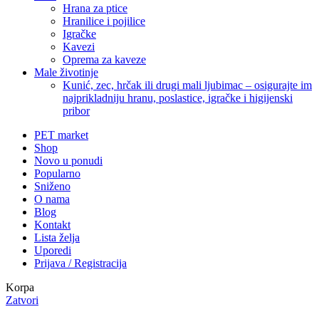
Hrana za ptice
Hranilice i pojilice
Igračke
Kavezi
Oprema za kaveze
Male životinje
Kunić, zec, hrčak ili drugi mali ljubimac – osigurajte im
najprikladniju hranu, poslastice, igračke i higijenski
pribor
PET market
Shop
Novo u ponudi
Popularno
Sniženo
O nama
Blog
Kontakt
Lista želja
Uporedi
Prijava / Registracija
Korpa
Zatvori