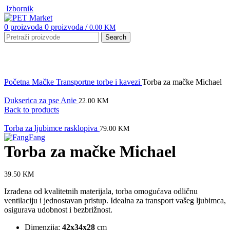
Izbornik
0
proizvoda
0
proizvoda
/
0.00
KM
Search
Click to enlarge
Početna
Mačke
Transportne torbe i kavezi
Torba za mačke Michael
Dukserica za pse Anie
22.00
KM
Back to products
Torba za ljubimce rasklopiva
79.00
KM
Torba za mačke Michael
39.50
KM
Izrađena od kvalitetnih materijala, torba omogućava odličnu
ventilaciju i jednostavan pristup. Idealna za transport vašeg ljubimca,
osigurava udobnost i bezbrižnost.
Dimenzija:
42x34x28
cm