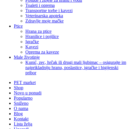
Posude i zdjele za hranu i vodu
Toaleti i oprema
Transportne torbe i kavezi
Veterinarska apoteka
Zdravlje moje mačke
Ptice
Hrana za ptice
Hranilice i pojilice
Igračke
Kavezi
Oprema za kaveze
Male životinje
Kunić, zec, hrčak ili drugi mali ljubimac – osigurajte im
najprikladniju hranu, poslastice, igračke i higijenski
pribor
PET market
Shop
Novo u ponudi
Popularno
Sniženo
O nama
Blog
Kontakt
Lista želja