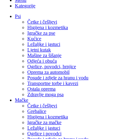
Menu
Kategorije
Psi
Četke i češljevi
Higijena i kozmetika
Igračke za pse
Kućice
Ležaljke i jastuci
Ljetni kutak
Mašine za šišanje
Odjeća i obuća
Ogrlice, povodci, brnjice
Oprema za automobil
Posude i zdjele za hranu i vodu
Transportne torbe i kavezi
Ostala oprema
Zdravlje moga psa
Mačke
Četke i češljevi
Grebalice
Higijena i kozmetika
Igračke za mačke
Ležaljke i jastuci
Ogrlice i povodci