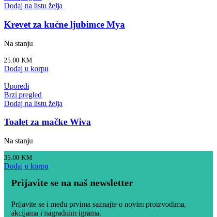
Dodaj na listu želja
Krevet za kućne ljubimce Mya
Na stanju
25.00
KM
Dodaj u korpu
Uporedi
Brzi pregled
Dodaj na listu želja
Toalet za mačke Wiva
Na stanju
35.00
KM
Dodaj u korpu
Prijavite se na naš newsletter
Prijavite se i među prvima saznajte o novim proizvodima,
akcijama i nagradnim igrama.