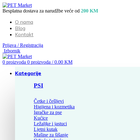
Besplatna dostava za narudžbe veće od
200 KM
O nama
Blog
Kontakt
Prijava / Registracija
Izbornik
0
proizvoda
0
proizvoda
/
0.00
KM
Kategorije
PSI
Četke i češljevi
Higijena i kozmetika
Igračke za pse
Kućice
Ležaljke i jastuci
Ljetni kutak
Mašine za šišanje