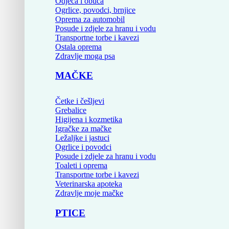
Odjeća i obuća
Ogrlice, povodci, brnjice
Oprema za automobil
Posude i zdjele za hranu i vodu
Transportne torbe i kavezi
Ostala oprema
Zdravlje moga psa
MAČKE
Četke i češljevi
Grebalice
Higijena i kozmetika
Igračke za mačke
Ležaljke i jastuci
Ogrlice i povodci
Posude i zdjele za hranu i vodu
Toaleti i oprema
Transportne torbe i kavezi
Veterinarska apoteka
Zdravlje moje mačke
PTICE