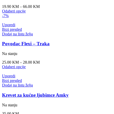
19.90
KM
–
66.00
KM
Odaberi opcije
-7%
Uporedi
Brzi pregled
Dodaj na listu želja
Povodac Flexi – Traka
Na stanju
25.00
KM
–
28.00
KM
Odaberi opcije
Uporedi
Brzi pregled
Dodaj na listu želja
Krevet za kućne ljubimce Amky
Na stanju
35.00
KM