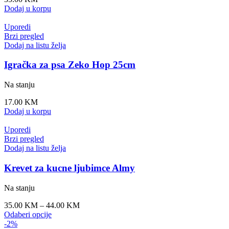
Dodaj u korpu
Uporedi
Brzi pregled
Dodaj na listu želja
Igračka za psa Zeko Hop 25cm
Na stanju
17.00
KM
Dodaj u korpu
Uporedi
Brzi pregled
Dodaj na listu želja
Krevet za kucne ljubimce Almy
Na stanju
35.00
KM
–
44.00
KM
Odaberi opcije
-2%