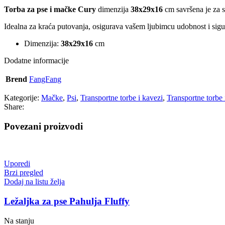
Torba za pse i mačke Cury
dimenzija
38x29x16
cm savršena je za si
Idealna za kraća putovanja, osigurava vašem ljubimcu udobnost i sigu
Dimenzija:
38x29x16
cm
Dodatne informacije
Brend
FangFang
Kategorije:
Mačke
,
Psi
,
Transportne torbe i kavezi
,
Transportne torbe 
Share:
Povezani proizvodi
Uporedi
Brzi pregled
Dodaj na listu želja
Ležaljka za pse Pahulja Fluffy
Na stanju