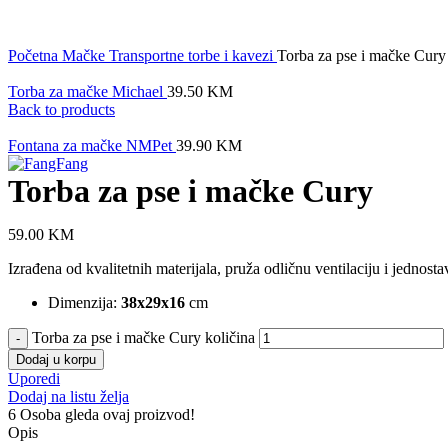
Click to enlarge
Početna
Mačke
Transportne torbe i kavezi
Torba za pse i mačke Cury
Torba za mačke Michael
39.50
KM
Back to products
Fontana za mačke NMPet
39.90
KM
Torba za pse i mačke Cury
59.00
KM
Izrađena od kvalitetnih materijala, pruža odličnu ventilaciju i jednos
Dimenzija:
38x29x16
cm
Torba za pse i mačke Cury količina
Dodaj u korpu
Uporedi
Dodaj na listu želja
6
Osoba gleda ovaj proizvod!
Opis