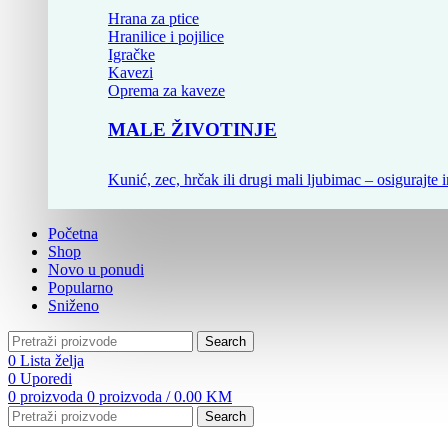
Hrana za ptice
Hranilice i pojilice
Igračke
Kavezi
Oprema za kaveze
MALE ŽIVOTINJE
Kunić, zec, hrčak ili drugi mali ljubimac – osigurajte i
Početna
Shop
Novo u ponudi
Popularno
Sniženo
Search
0
Lista želja
0
Uporedi
0
proizvoda
0
proizvoda
/
0.00
KM
Search