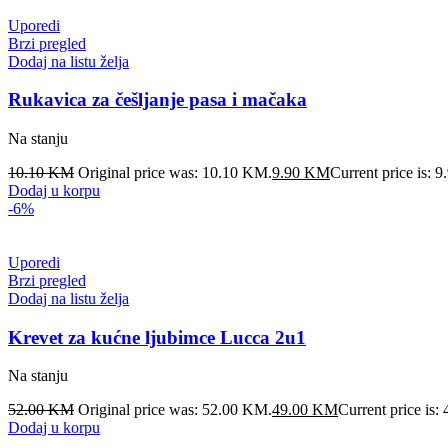
Uporedi
Brzi pregled
Dodaj na listu želja
Rukavica za češljanje pasa i mačaka
Na stanju
10.10
KM
Original price was: 10.10 KM.
9.90
KM
Current price is: 
Dodaj u korpu
-6%
Uporedi
Brzi pregled
Dodaj na listu želja
Krevet za kućne ljubimce Lucca 2u1
Na stanju
52.00
KM
Original price was: 52.00 KM.
49.00
KM
Current price is
Dodaj u korpu