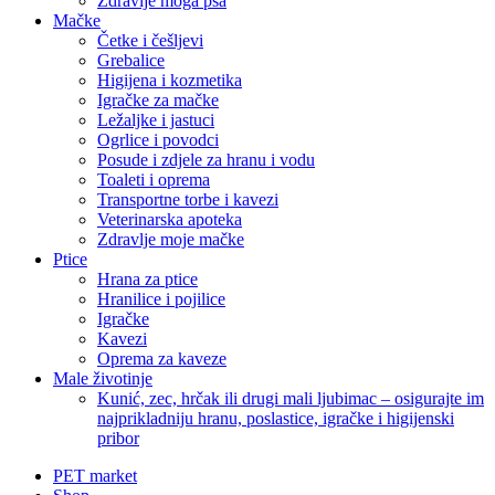
Zdravlje moga psa
Mačke
Četke i češljevi
Grebalice
Higijena i kozmetika
Igračke za mačke
Ležaljke i jastuci
Ogrlice i povodci
Posude i zdjele za hranu i vodu
Toaleti i oprema
Transportne torbe i kavezi
Veterinarska apoteka
Zdravlje moje mačke
Ptice
Hrana za ptice
Hranilice i pojilice
Igračke
Kavezi
Oprema za kaveze
Male životinje
Kunić, zec, hrčak ili drugi mali ljubimac – osigurajte im
najprikladniju hranu, poslastice, igračke i higijenski
pribor
PET market