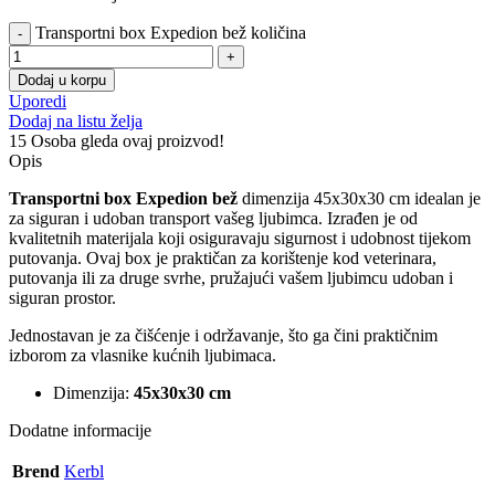
Transportni box Expedion bež količina
Dodaj u korpu
Uporedi
Dodaj na listu želja
15
Osoba gleda ovaj proizvod!
Opis
Transportni box Expedion bež
dimenzija 45x30x30 cm idealan je
za siguran i udoban transport vašeg ljubimca. Izrađen je od
kvalitetnih materijala koji osiguravaju sigurnost i udobnost tijekom
putovanja. Ovaj box je praktičan za korištenje kod veterinara,
putovanja ili za druge svrhe, pružajući vašem ljubimcu udoban i
siguran prostor.
Jednostavan je za čišćenje i održavanje, što ga čini praktičnim
izborom za vlasnike kućnih ljubimaca.
Dimenzija:
45x30x30 cm
Dodatne informacije
Brend
Kerbl