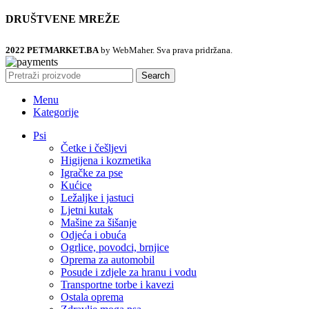
DRUŠTVENE MREŽE
2022 PETMARKET.BA
by WebMaher. Sva prava pridržana.
Search
Menu
Kategorije
Psi
Četke i češljevi
Higijena i kozmetika
Igračke za pse
Kućice
Ležaljke i jastuci
Ljetni kutak
Mašine za šišanje
Odjeća i obuća
Ogrlice, povodci, brnjice
Oprema za automobil
Posude i zdjele za hranu i vodu
Transportne torbe i kavezi
Ostala oprema