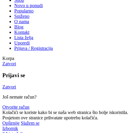
Shop
Novo u ponudi
Popularno
Sniženo
O nama
Blog
Kontakt
Lista želja
Uporedi
Prijava / Registracija
Korpa
Zatvori
Prijavi se
Zatvori
Još nemate račun?
Otvorite račun
Kolačići se koriste kako bi se naša web stranica što bolje iskoristila.
Posjetom ove stranice prihvatate upotrebu kolačića.
Opširnije
Slažem se
Izbornik