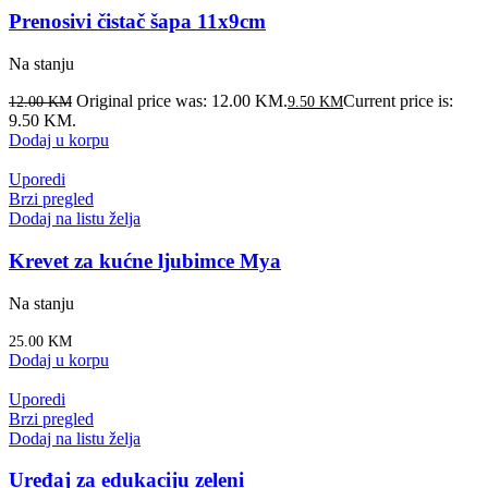
Prenosivi čistač šapa 11x9cm
Na stanju
Original price was: 12.00 KM.
Current price is:
12.00
KM
9.50
KM
9.50 KM.
Dodaj u korpu
Uporedi
Brzi pregled
Dodaj na listu želja
Krevet za kućne ljubimce Mya
Na stanju
25.00
KM
Dodaj u korpu
Uporedi
Brzi pregled
Dodaj na listu želja
Uređaj za edukaciju zeleni