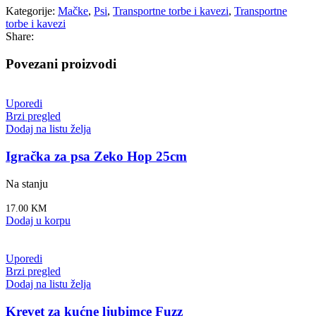
Kategorije:
Mačke
,
Psi
,
Transportne torbe i kavezi
,
Transportne
torbe i kavezi
Share:
Povezani proizvodi
Uporedi
Brzi pregled
Dodaj na listu želja
Igračka za psa Zeko Hop 25cm
Na stanju
17.00
KM
Dodaj u korpu
Uporedi
Brzi pregled
Dodaj na listu želja
Krevet za kućne ljubimce Fuzz