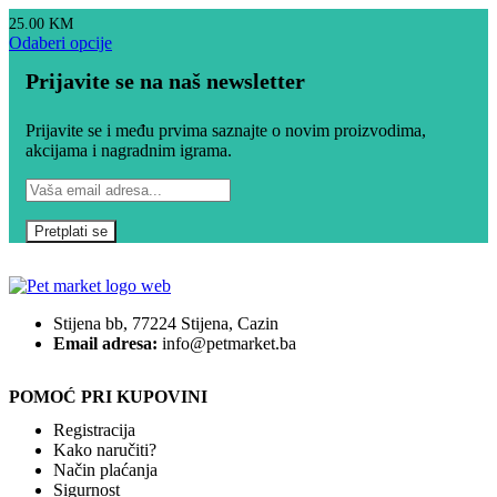
25.00
KM
Odaberi opcije
Prijavite se na naš newsletter
Prijavite se i među prvima saznajte o novim proizvodima,
akcijama i nagradnim igrama.
Stijena bb, 77224 Stijena, Cazin
Email adresa:
info@petmarket.ba
POMOĆ PRI KUPOVINI
Registracija
Kako naručiti?
Način plaćanja
Sigurnost