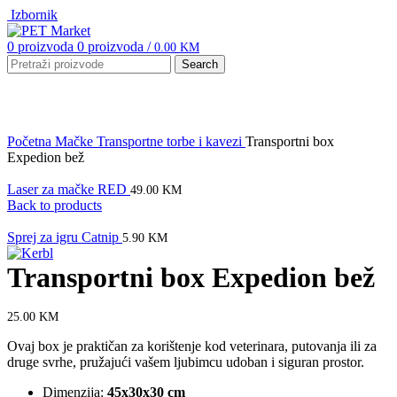
Izbornik
0
proizvoda
0
proizvoda
/
0.00
KM
Search
Click to enlarge
Početna
Mačke
Transportne torbe i kavezi
Transportni box
Expedion bež
Laser za mačke RED
49.00
KM
Back to products
Sprej za igru Catnip
5.90
KM
Transportni box Expedion bež
25.00
KM
Ovaj box je praktičan za korištenje kod veterinara, putovanja ili za
druge svrhe, pružajući vašem ljubimcu udoban i siguran prostor.
Dimenzija:
45x30x30 cm