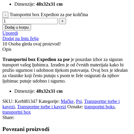
Dimenzije:
48x32x31 cm
Transportni box Expedion za pse količina
Dodaj u korpu
Uporedi
Dodaj na listu želja
10
Osoba gleda ovaj proizvod!
Opis
Transportni box Expedion za pse
je pouzdan izbor za siguran
transport vašeg ljubimca. Izrađen je od čvrstih materijala kako bi
pružio sigurnost i udobnost tijekom putovanja. Ovaj box je idealan
za vlasnike koji često putuju s psom te žele osigurati da njihov
ljubimac putuje udobno i sigurno.
Dimenzije:
48x32x31 cm
SKU:
Kerbl81347
Kategorije:
Mačke
,
Psi
,
Transportne torbe i
kavezi
,
Transportne torbe i kavezi
Oznake:
transportni boks
,
transportni box
Share:
Povezani proizvodi