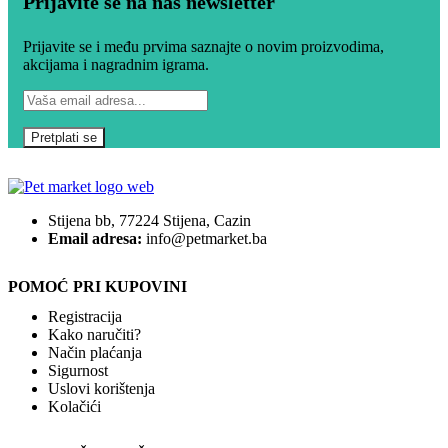
Prijavite se na naš newsletter
Prijavite se i među prvima saznajte o novim proizvodima,
akcijama i nagradnim igrama.
Stijena bb, 77224 Stijena, Cazin
Email adresa:
info@petmarket.ba
POMOĆ PRI KUPOVINI
Registracija
Kako naručiti?
Način plaćanja
Sigurnost
Uslovi korištenja
Kolačići