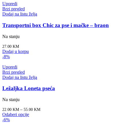
Uporedi
Brzi pregled
Dodaj na listu želja
Transportni box Chic za pse i mačke – braon
Na stanju
27.00
KM
Dodaj u korpu
-8%
Uporedi
Brzi pregled
Dodaj na listu želja
Ležaljka Loneta pseća
Na stanju
–
22.00
KM
55.00
KM
Odaberi opcije
-6%