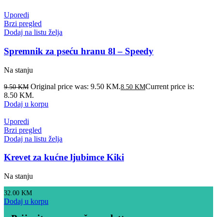
Uporedi
Brzi pregled
Dodaj na listu želja
Spremnik za pseću hranu 8l – Speedy
Na stanju
Original price was: 9.50 KM.
Current price is:
9.50
KM
8.50
KM
8.50 KM.
Dodaj u korpu
Uporedi
Brzi pregled
Dodaj na listu želja
Krevet za kućne ljubimce Kiki
Na stanju
32.00
KM
Dodaj u korpu