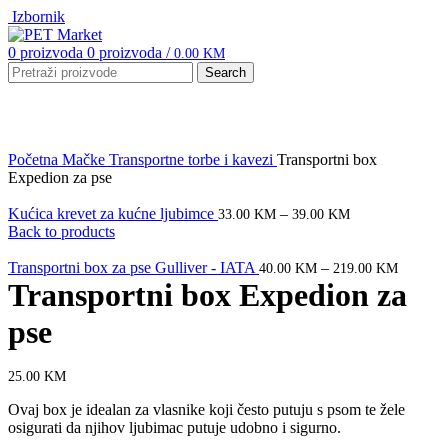
Izbornik
0
proizvoda
0
proizvoda
/
0.00
KM
Search
Click to enlarge
Početna
Mačke
Transportne torbe i kavezi
Transportni box
Expedion za pse
Kućica krevet za kućne ljubimce
–
33.00
KM
39.00
KM
Back to products
Transportni box za pse Gulliver - IATA
–
40.00
KM
219.00
KM
Transportni box Expedion za
pse
25.00
KM
Ovaj box je idealan za vlasnike koji često putuju s psom te žele
osigurati da njihov ljubimac putuje udobno i sigurno.