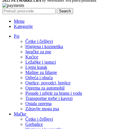
2022 PETMARKET.BA
by WebMaher. Sva prava pridržana.
Search
Menu
Kategorije
Psi
Četke i češljevi
Higijena i kozmetika
Igračke za pse
Kućice
Ležaljke i jastuci
Ljetni kutak
Mašine za šišanje
Odjeća i obuća
Ogrlice, povodci, brnjice
Oprema za automobil
Posude i zdjele za hranu i vodu
Transportne torbe i kavezi
Ostala oprema
Zdravlje moga psa
Mačke
Četke i češljevi
Grebalice