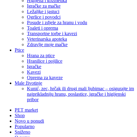
Higijena i kozmetika
Igračke za mačke
Ležaljke i jastuci
Ogrlice i povodci
Posude i zdjele za hranu i vodu
Toaleti i oprema
Transportne torbe i kavezi
Veterinarska apoteka
Zdravlje moje mačke
Ptice
Hrana za ptice
Hranilice i pojilice
Igračke
Kavezi
Oprema za kaveze
Male životinje
Kunić, zec, hrčak ili drugi mali ljubimac – osigurajte im
najprikladniju hranu, poslastice, igračke i higijenski
pribor
PET market
Shop
Novo u ponudi
Popularno
Sniženo