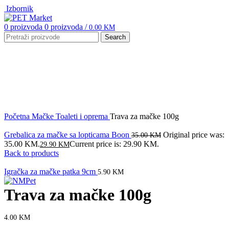
Izbornik
0
proizvoda
0
proizvoda
/
0.00
KM
Search
Click to enlarge
Početna
Mačke
Toaleti i oprema
Trava za mačke 100g
Grebalica za mačke sa lopticama Boon
Original price was:
35.00
KM
35.00 KM.
Current price is: 29.90 KM.
29.90
KM
Back to products
Igračka za mačke patka 9cm
5.90
KM
Trava za mačke 100g
4.00
KM