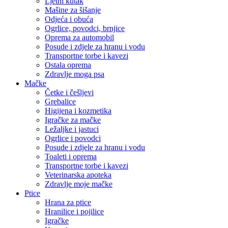
Ljetni kutak
Mašine za šišanje
Odjeća i obuća
Ogrlice, povodci, brnjice
Oprema za automobil
Posude i zdjele za hranu i vodu
Transportne torbe i kavezi
Ostala oprema
Zdravlje moga psa
Mačke
Četke i češljevi
Grebalice
Higijena i kozmetika
Igračke za mačke
Ležaljke i jastuci
Ogrlice i povodci
Posude i zdjele za hranu i vodu
Toaleti i oprema
Transportne torbe i kavezi
Veterinarska apoteka
Zdravlje moje mačke
Ptice
Hrana za ptice
Hranilice i pojilice
Igračke