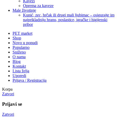
Kavezi
Oprema za kaveze
Male životinje
Kunić, zec, hrčak ili drugi mali ljubimac – osigurajte im
najprikladniju hranu, poslastice, igračke i higijenski
pribor
PET market
Shop
Novo u ponudi
Popularno
Sniženo
O nama
Blog
Kontakt
Lista želja
Uporedi
Prijava / Registracija
Korpa
Zatvori
Prijavi se
Zatvori