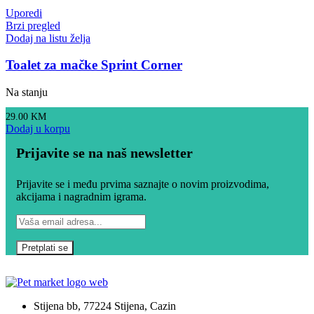
Uporedi
Brzi pregled
Dodaj na listu želja
Toalet za mačke Sprint Corner
Na stanju
29.00
KM
Dodaj u korpu
Prijavite se na naš newsletter
Prijavite se i među prvima saznajte o novim proizvodima,
akcijama i nagradnim igrama.
Stijena bb, 77224 Stijena, Cazin