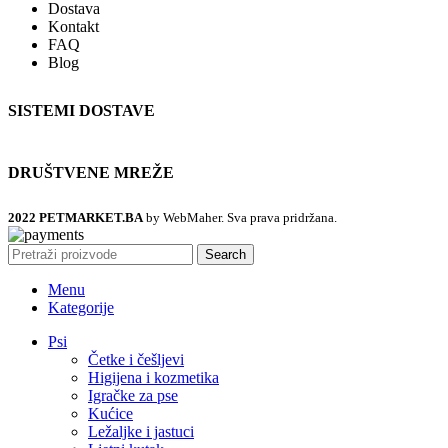
Dostava
Kontakt
FAQ
Blog
SISTEMI DOSTAVE
DRUŠTVENE MREŽE
2022 PETMARKET.BA
by WebMaher. Sva prava pridržana.
Search
Menu
Kategorije
Psi
Četke i češljevi
Higijena i kozmetika
Igračke za pse
Kućice
Ležaljke i jastuci