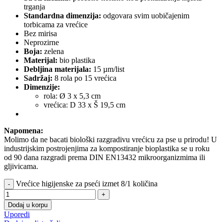
trganja
Standardna dimenzija:
odgovara svim uobičajenim
torbicama za vrećice
Bez mirisa
Neprozirne
Boja:
zelena
Materijal:
bio plastika
Debljina materijala:
15 µm/list
Sadržaj:
8 rola po 15 vrećica
Dimenzije:
rola: Ø 3 x 5,3 cm
vrećica: D 33 x Š 19,5 cm
Napomena:
Molimo da ne bacati biološki razgradivu vrećicu za pse u prirodu! U
industrijskim postrojenjima za kompostiranje bioplastika se u roku
od 90 dana razgradi prema DIN EN13432 mikroorganizmima ili
gljivicama.
Vrećice higijenske za pseći izmet 8/1 količina
Dodaj u korpu
Uporedi