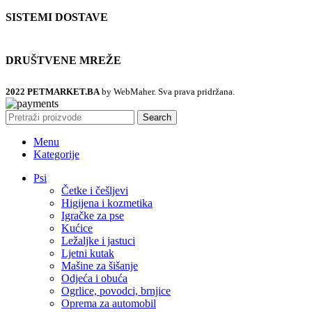
SISTEMI DOSTAVE
DRUŠTVENE MREŽE
2022 PETMARKET.BA
by WebMaher. Sva prava pridržana.
Search
Menu
Kategorije
Psi
Četke i češljevi
Higijena i kozmetika
Igračke za pse
Kućice
Ležaljke i jastuci
Ljetni kutak
Mašine za šišanje
Odjeća i obuća
Ogrlice, povodci, brnjice
Oprema za automobil