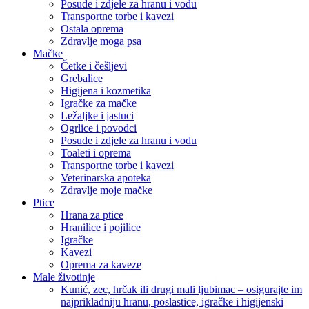
Posude i zdjele za hranu i vodu
Transportne torbe i kavezi
Ostala oprema
Zdravlje moga psa
Mačke
Četke i češljevi
Grebalice
Higijena i kozmetika
Igračke za mačke
Ležaljke i jastuci
Ogrlice i povodci
Posude i zdjele za hranu i vodu
Toaleti i oprema
Transportne torbe i kavezi
Veterinarska apoteka
Zdravlje moje mačke
Ptice
Hrana za ptice
Hranilice i pojilice
Igračke
Kavezi
Oprema za kaveze
Male životinje
Kunić, zec, hrčak ili drugi mali ljubimac – osigurajte im
najprikladniju hranu, poslastice, igračke i higijenski