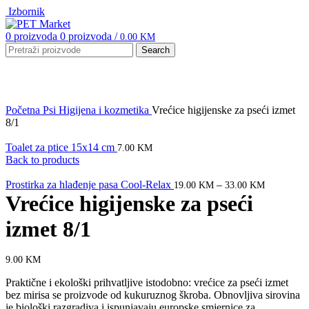
Izbornik
0
proizvoda
0
proizvoda
/
0.00
KM
Search
Click to enlarge
Početna
Psi
Higijena i kozmetika
Vrećice higijenske za pseći izmet
8/1
Toalet za ptice 15x14 cm
7.00
KM
Back to products
Prostirka za hlađenje pasa Cool-Relax
–
19.00
KM
33.00
KM
Vrećice higijenske za pseći
izmet 8/1
9.00
KM
Praktične i ekološki prihvatljive istodobno: vrećice za pseći izmet
bez mirisa se proizvode od kukuruznog škroba. Obnovljiva sirovina
je biološki razgradiva i ispunjavaju europske smjernice za