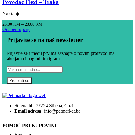
Povodac Flexi – Traka
Na stanju
–
25.00
KM
28.00
KM
Odaberi opcije
Prijavite se na naš newsletter
Prijavite se i među prvima saznajte o novim proizvodima,
akcijama i nagradnim igrama.
Stijena bb, 77224 Stijena, Cazin
Email adresa:
info@petmarket.ba
POMOĆ PRI KUPOVINI
Registracija