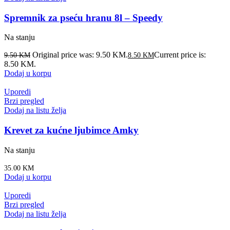
Spremnik za pseću hranu 8l – Speedy
Na stanju
Original price was: 9.50 KM.
Current price is:
9.50
KM
8.50
KM
8.50 KM.
Dodaj u korpu
Uporedi
Brzi pregled
Dodaj na listu želja
Krevet za kućne ljubimce Amky
Na stanju
35.00
KM
Dodaj u korpu
Uporedi
Brzi pregled
Dodaj na listu želja