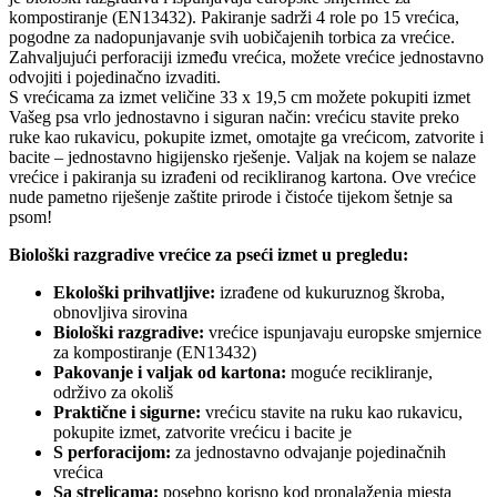
kompostiranje (EN13432). Pakiranje sadrži 4 role po 15 vrećica,
pogodne za nadopunjavanje svih uobičajenih torbica za vrećice.
Zahvaljujući perforaciji između vrećica, možete vrećice jednostavno
odvojiti i pojedinačno izvaditi.
S vrećicama za izmet veličine 33 x 19,5 cm možete pokupiti izmet
Vašeg psa vrlo jednostavno i siguran način: vrećicu stavite preko
ruke kao rukavicu, pokupite izmet, omotajte ga vrećicom, zatvorite i
bacite – jednostavno higijensko rješenje. Valjak na kojem se nalaze
vrećice i pakiranja su izrađeni od recikliranog kartona. Ove vrećice
nude pametno riješenje zaštite prirode i čistoće tijekom šetnje sa
psom!
Biološki razgradive vrećice za pseći izmet u pregledu:
Ekološki prihvatljive:
izrađene od kukuruznog škroba,
obnovljiva sirovina
Biološki razgradive:
vrećice ispunjavaju europske smjernice
za kompostiranje (EN13432)
Pakovanje i valjak od kartona:
moguće recikliranje,
održivo za okoliš
Praktične i sigurne:
vrećicu stavite na ruku kao rukavicu,
pokupite izmet, zatvorite vrećicu i bacite je
S perforacijom:
za jednostavno odvajanje pojedinačnih
vrećica
Sa strelicama:
posebno korisno kod pronalaženja mjesta