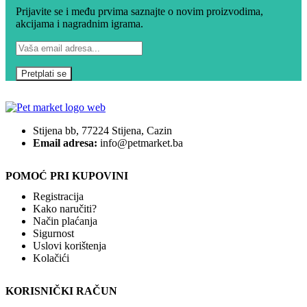
Prijavite se i među prvima saznajte o novim proizvodima,
akcijama i nagradnim igrama.
Stijena bb, 77224 Stijena, Cazin
Email adresa:
info@petmarket.ba
POMOĆ PRI KUPOVINI
Registracija
Kako naručiti?
Način plaćanja
Sigurnost
Uslovi korištenja
Kolačići
KORISNIČKI RAČUN