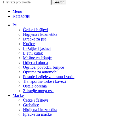
Search
Menu
Kategorije
Psi
Četke i češljevi
Higijena i kozmetika
Igračke za pse
Kućice
Ležaljke i jastuci
Ljetni kutak
Mašine za šišanje
Odjeća i obuća
Ogrlice, povodci, brnjice
Oprema za automobil
Posude i zdjele za hranu i vodu
Transportne torbe i kavezi
Ostala oprema
Zdravlje moga psa
Mačke
Četke i češljevi
Grebalice
Higijena i kozmetika
Igračke za mačke