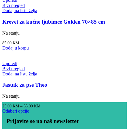
Uporedi
Brzi pregled
Dodaj na listu želja
Krevet za kućne ljubimce Golden 70×85 cm
Na stanju
85.00
KM
Dodaj u korpu
Uporedi
Brzi pregled
Dodaj na listu želja
Jastuk za pse Theo
Na stanju
–
25.00
KM
55.00
KM
Odaberi opcije
Prijavite se na naš newsletter