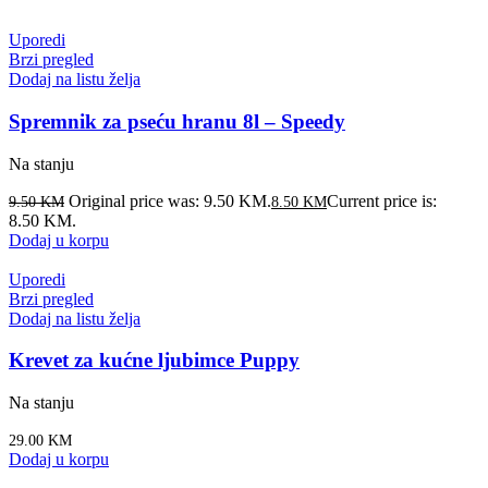
Uporedi
Brzi pregled
Dodaj na listu želja
Spremnik za pseću hranu 8l – Speedy
Na stanju
Original price was: 9.50 KM.
Current price is:
9.50
KM
8.50
KM
8.50 KM.
Dodaj u korpu
Uporedi
Brzi pregled
Dodaj na listu želja
Krevet za kućne ljubimce Puppy
Na stanju
29.00
KM
Dodaj u korpu