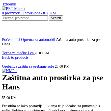
Izbornik
0
proizvoda
0
proizvoda
/
0.00
KM
Search
Click to enlarge
Početna
Psi
Oprema za automobil
Zaštitna auto prostirka za pse
Hans
Torba za mačke Lea
26.00
KM
Back to products
Grebalica zaštita za grebanje sofe
23.00
KM
Zaštitna auto prostirka za pse
Hans
55.00
KM
Prostirka se lako postavlja i uklanja te je idealna za putovanja s
vašim ljubimcem, osiguravajući udobnost i sigurnost u vožnji.