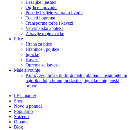
Ležaljke i jastuci
Ogrlice i povodci
Posude i zdjele za hranu i vodu
Toaleti i oprema
Transportne torbe i kavezi
Veterinarska apoteka
Zdravlje moje mačke
Ptice
Hrana za ptice
Hranilice i pojilice
Igračke
Kavezi
Oprema za kaveze
Male životinje
Kunić, zec, hrčak ili drugi mali ljubimac – osigurajte im
najprikladniju hranu, poslastice, igračke i higijenski
pribor
PET market
Shop
Novo u ponudi
Popularno
Sniženo
O nama
Blog