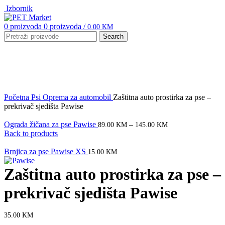
Izbornik
0
proizvoda
0
proizvoda
/
0.00
KM
Search
Click to enlarge
Početna
Psi
Oprema za automobil
Zaštitna auto prostirka za pse –
prekrivač sjedišta Pawise
Ograda žičana za pse Pawise
–
89.00
KM
145.00
KM
Back to products
Brnjica za pse Pawise XS
15.00
KM
Zaštitna auto prostirka za pse –
prekrivač sjedišta Pawise
35.00
KM