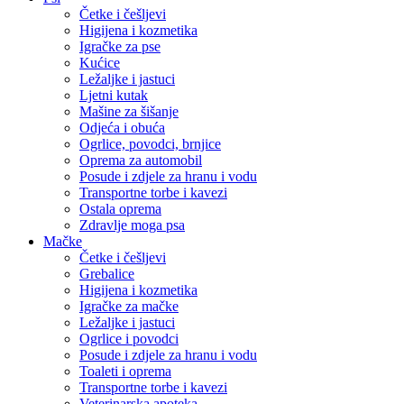
Četke i češljevi
Higijena i kozmetika
Igračke za pse
Kućice
Ležaljke i jastuci
Ljetni kutak
Mašine za šišanje
Odjeća i obuća
Ogrlice, povodci, brnjice
Oprema za automobil
Posude i zdjele za hranu i vodu
Transportne torbe i kavezi
Ostala oprema
Zdravlje moga psa
Mačke
Četke i češljevi
Grebalice
Higijena i kozmetika
Igračke za mačke
Ležaljke i jastuci
Ogrlice i povodci
Posude i zdjele za hranu i vodu
Toaleti i oprema
Transportne torbe i kavezi
Veterinarska apoteka