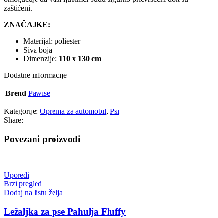
zaštićeni.
ZNAČAJKE:
Materijal: poliester
Siva boja
Dimenzije:
110 x 130 cm
Dodatne informacije
Brend
Pawise
Kategorije:
Oprema za automobil
,
Psi
Share:
Povezani proizvodi
Uporedi
Brzi pregled
Dodaj na listu želja
Ležaljka za pse Pahulja Fluffy