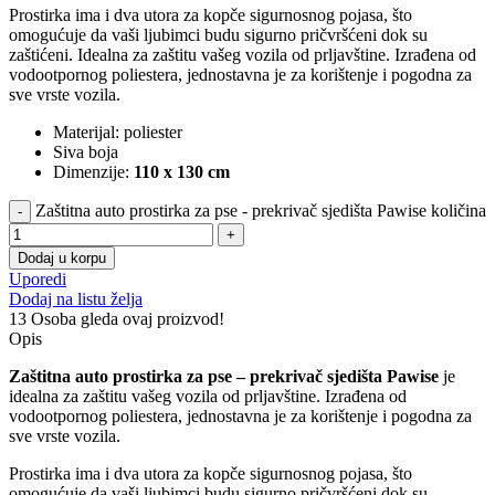
Prostirka ima i dva utora za kopče sigurnosnog pojasa, što
omogućuje da vaši ljubimci budu sigurno pričvršćeni dok su
zaštićeni. Idealna za zaštitu vašeg vozila od prljavštine. Izrađena od
vodootpornog poliestera, jednostavna je za korištenje i pogodna za
sve vrste vozila.
Materijal: poliester
Siva boja
Dimenzije:
110 x 130 cm
Zaštitna auto prostirka za pse - prekrivač sjedišta Pawise količina
Dodaj u korpu
Uporedi
Dodaj na listu želja
13
Osoba gleda ovaj proizvod!
Opis
Zaštitna auto prostirka za pse – prekrivač sjedišta Pawise
je
idealna za zaštitu vašeg vozila od prljavštine. Izrađena od
vodootpornog poliestera, jednostavna je za korištenje i pogodna za
sve vrste vozila.
Prostirka ima i dva utora za kopče sigurnosnog pojasa, što
omogućuje da vaši ljubimci budu sigurno pričvršćeni dok su