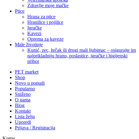
Zdravlje moje mačke
Ptice
Hrana za ptice
Hranilice i pojilice
Igračke
Kavezi
Oprema za kaveze
Male životinje
Kunić, zec, hrčak ili drugi mali ljubimac – osigurajte im
najprikladniju hranu, poslastice, igračke i higijenski
pribor
PET market
Shop
Novo u ponudi
Popularno
Sniženo
O nama
Blog
Kontakt
Lista želja
Uporedi
Prijava / Registracija
Korpa