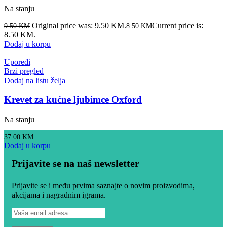
Na stanju
Original price was: 9.50 KM.
Current price is:
9.50
KM
8.50
KM
8.50 KM.
Dodaj u korpu
Uporedi
Brzi pregled
Dodaj na listu želja
Krevet za kućne ljubimce Oxford
Na stanju
37.00
KM
Dodaj u korpu
Prijavite se na naš newsletter
Prijavite se i među prvima saznajte o novim proizvodima,
akcijama i nagradnim igrama.